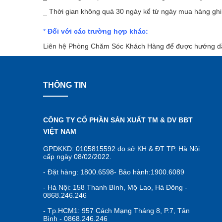
_ Thời gian không quá 30 ngày kể từ ngày mua hàng ghi
*
Đối với các trường hợp khác:
Liên hệ Phòng Chăm Sóc Khách Hàng để được hướng d
THÔNG TIN
CÔNG TY CỔ PHẦN SẢN XUẤT TM & DV BBT
VIỆT NAM
GPDKKD: 0105815592 do sở KH & ĐT TP. Hà Nội
cấp ngày 08/02/2022.
- Đặt hàng: 1800.6598- Bảo hành:1900.6089
- Hà Nội: 158 Thanh Bình, Mộ Lao, Hà Đông -
0868.246.246
- Tp.HCM1: 957 Cách Mạng Tháng 8, P.7, Tân
Bình - 0868.246.246