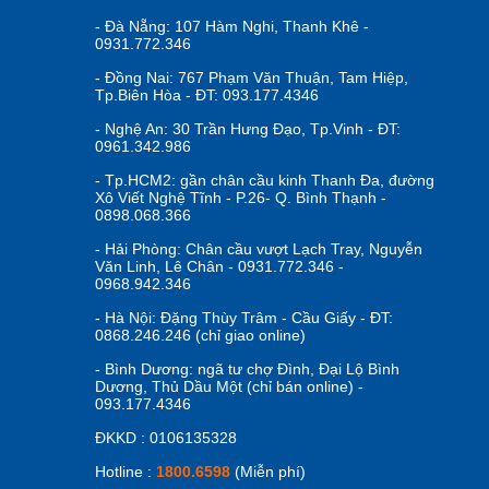
- Đà Nẵng: 107 Hàm Nghi, Thanh Khê -
0931.772.346
- Đồng Nai: 767 Phạm Văn Thuận, Tam Hiệp,
Tp.Biên Hòa - ĐT: 093.177.4346
- Nghệ An: 30 Trần Hưng Đạo, Tp.Vinh - ĐT:
0961.342.986
- Tp.HCM2: gần chân cầu kinh Thanh Đa, đường
Xô Viết Nghệ Tĩnh - P.26- Q. Bình Thạnh -
0898.068.366
- Hải Phòng: Chân cầu vượt Lạch Tray, Nguyễn
Văn Linh, Lê Chân - 0931.772.346 -
0968.942.346
- Hà Nội: Đặng Thùy Trâm - Cầu Giấy - ĐT:
0868.246.246 (chỉ giao online)
- Bình Dương: ngã tư chợ Đình, Đại Lộ Bình
Dương, Thủ Dầu Một (chỉ bán online) -
093.177.4346
ĐKKD : 0106135328
Hotline :
1800.6598
(Miễn phí)