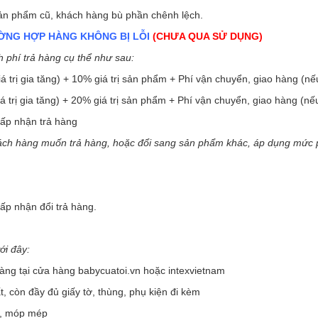
á sản phẩm cũ, khách hàng bù phần chênh lệch.
ƯỜNG HỢP HÀNG KHÔNG BỊ LỖI
(CHƯA QUA SỬ DỤNG)
h phí trả hàng cụ thể như sau:
trị gia tăng) + 10% giá trị sản phẩm + Phí vận chuyển, giao hàng (nế
trị gia tăng) + 20% giá trị sản phẩm + Phí vận chuyển, giao hàng (nế
hấp nhận trả hàng
hách hàng muốn trả hàng, hoặc đổi sang sản phẩm khác, áp dụng mức 
hấp nhận đổi trả hàng.
ới đây:
ng tại cửa hàng babycuatoi.vn hoặc intexvietnam
 còn đầy đủ giấy tờ, thùng, phụ kiện đi kèm
c, móp mép