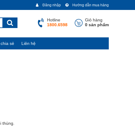
Đăng nhập
Hướng dẫn mua hàng
Hotline
Giỏ hàng
1800.6598
0 sản phẩm
chia sẻ
Liên hệ
i thùng.