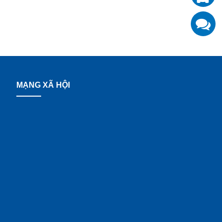
K
z
MẠNG XÃ HỘI