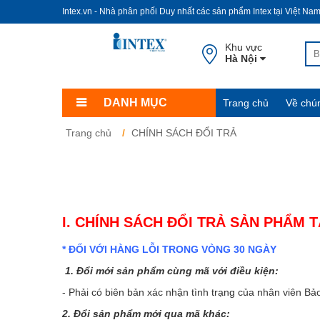
Intex.vn - Nhà phân phối Duy nhất các sản phẩm Intex tại Việt Na
Khu vực
Hà Nội
DANH MỤC
Trang chủ
Về chún
Trang chủ
CHÍNH SÁCH ĐỔI TRẢ
I. CHÍNH SÁCH ĐỔI TRẢ SẢN PHẨM T
* ĐỐI VỚI HÀNG LỖI TRONG VÒNG 30 NGÀY
1. Đổi mới sản phẩm cùng mã với điều kiện:
- Phải có biên bản xác nhận tình trạng của nhân viên 
2. Đổi sản phẩm mới qua mã khác: