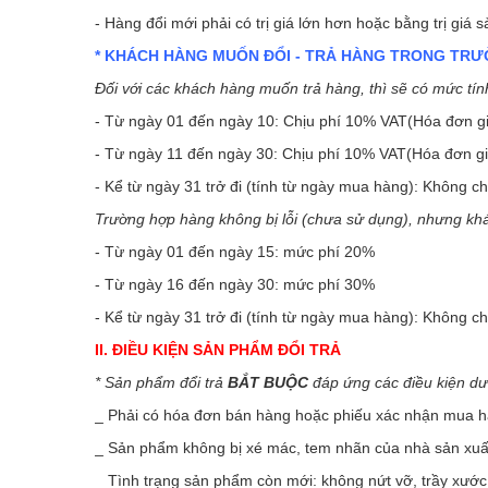
- Hàng đổi mới phải có trị giá lớn hơn hoặc bằng trị gi
* KHÁCH HÀNG MUỐN ĐỔI - TRẢ HÀNG TRONG TR
Đối với các khách hàng muốn trả hàng, thì sẽ có mức tín
- Từ ngày 01 đến ngày 10: Chịu phí 10% VAT(Hóa đơn giá 
- Từ ngày 11 đến ngày 30: Chịu phí 10% VAT(Hóa đơn giá 
- Kể từ ngày 31 trở đi (tính từ ngày mua hàng): Không c
Trường hợp hàng không bị lỗi (chưa sử dụng), nhưng k
- Từ ngày 01 đến ngày 15: mức phí 20%
- Từ ngày 16 đến ngày 30: mức phí 30%
- Kể từ ngày 31 trở đi (tính từ ngày mua hàng): Không c
II. ĐIỀU KIỆN SẢN PHẨM ĐỔI TRẢ
* Sản phẩm đổi trả
BẮT BUỘC
đáp ứng các điều kiện dư
_ Phải có hóa đơn bán hàng hoặc phiếu xác nhận mua hà
_ Sản phẩm không bị xé mác, tem nhãn của nhà sản xuất,
_ Tình trạng sản phẩm còn mới: không nứt vỡ, trầy xướ