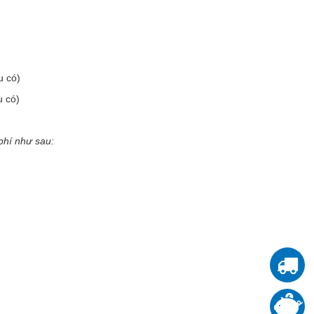
u có)
u có)
phí như sau:
T
T
đ