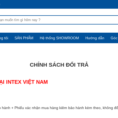
m
g tôi
SẢN PHẨM
Hệ thống SHOWROOM
Hướng dẫn
Góc 
CHÍNH SÁCH ĐỔI TRẢ
ẠI INTEX VIỆT NAM
Bảo hành + Phiếu xác nhận mua hàng kiêm bảo hành kèm theo, không đổ