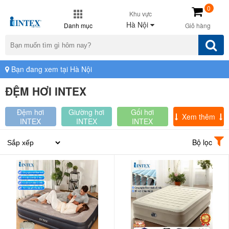
0
Khu vực
Hà Nội
Danh mục
Giỏ hàng
Bạn đang xem tại Hà Nội
ĐỆM HƠI INTEX
Đệm hơi
Giường hơi
Gối hơi
Xem thêm
INTEX
INTEX
INTEX
Bộ lọc