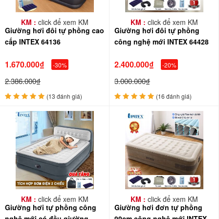
KM :
click để xem KM
KM :
click để xem KM
Giường hơi đôi tự phồng cao
Giường hơi đôi tự phồng
cấp INTEX 64136
công nghệ mới INTEX 64428
1.670.000₫
2.400.000₫
-30%
-20%
2.386.000₫
3.000.000₫
(13 đánh giá)
(16 đánh giá)
KM :
click để xem KM
KM :
click để xem KM
Giường hơi tự phồng công
Giường hơi đơn tự phồng
nghệ mới có đầu giường
99cm công nghệ mới INTEX