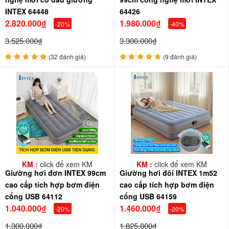
INTEX 64448
64426
2.820.000₫
1.980.000₫
-20%
-40%
3.525.000₫
3.300.000₫
(32 đánh giá)
(9 đánh giá)
KM :
click để xem KM
KM :
click để xem KM
Giường hơi đơn INTEX 99cm
Giường hơi đôi INTEX 1m52
cao cấp tích hợp bơm điện
cao cấp tích hợp bơm điện
cổng USB 64112
cổng USB 64159
1.040.000₫
1.460.000₫
-20%
-20%
1.300.000₫
1.825.000₫