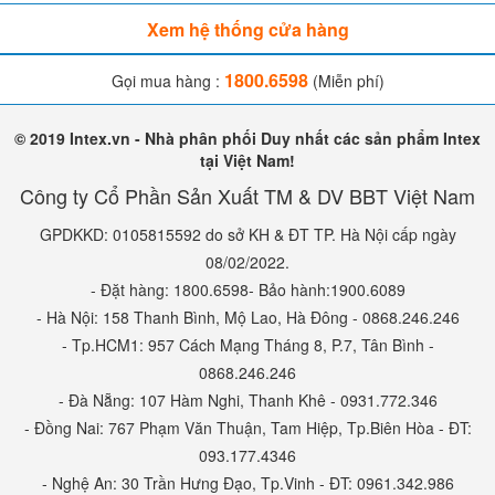
5. Một số đánh giá của khách hàng
Xem hệ thống cửa hàng
6. Mua đệm hơi intex chính hãng ở đâu?
1800.6598
Gọi mua hàng :
(Miễn phí)
1. Đệm hơi Intex là gì?
© 2019 Intex.vn - Nhà phân phối Duy nhất các sản phẩm Intex
tại Việt Nam!
Đệm hơi intex là những chiếc đệm ở phía trong ruột là
Công ty Cổ Phần Sản Xuất TM & DV BBT Việt Nam
không khí, được sản xuất bởi tập đoàn Intex - một thương
hiệu lớn trên thế giới, chuyên cung cấp các sản phẩm bơm
GPDKKD: 0105815592 do sở KH & ĐT TP. Hà Nội cấp ngày
hơi như đệm hơi, ghế hơi, phao bơi,...
08/02/2022.
- Đặt hàng: 1800.6598- Bảo hành:1900.6089
Những chiếc đệm hơi
Intex
có ưu điểm là hỗ trợ giấc ngủ tốt
- Hà Nội: 158 Thanh Bình, Mộ Lao, Hà Đông - 0868.246.246
hơn, nhẹ hơn, giá rẻ hơn so với những chiếc đệm truyền
- Tp.HCM1: 957 Cách Mạng Tháng 8, P.7, Tân Bình -
thống. Ngoài ra, bạn có thể gấp gọn cất vào trong tủ hoặc
0868.246.246
mang đi theo những chuyến du lịch (còn được gọi là đệm
- Đà Nẵng: 107 Hàm Nghi, Thanh Khê - 0931.772.346
- Đồng Nai: 767 Phạm Văn Thuận, Tam Hiệp, Tp.Biên Hòa - ĐT:
hơi du lịch), chỉ cần vài phút bơm hơi bạn đã có 1 chiếc đệm
093.177.4346
để nằm nghỉ ngơi rồi.
- Nghệ An: 30 Trần Hưng Đạo, Tp.Vinh - ĐT: 0961.342.986