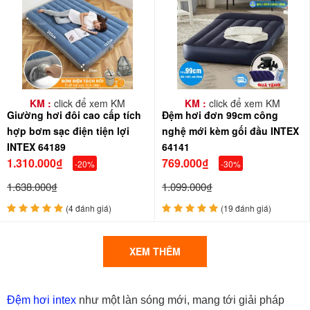
KM :
click để xem KM
KM :
click để xem KM
Giường hơi đôi cao cấp tích
Đệm hơi đơn 99cm công
hợp bơm sạc điện tiện lợi
nghệ mới kèm gối đầu INTEX
INTEX 64189
64141
1.310.000₫
769.000₫
-20%
-30%
1.638.000₫
1.099.000₫
(4 đánh giá)
(19 đánh giá)
XEM THÊM
Đệm hơi intex
như một làn sóng mới, mang tới giải pháp