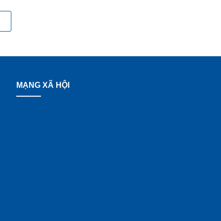
MẠNG XÃ HỘI