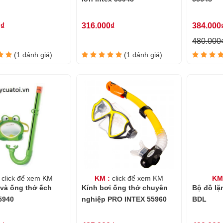
0₫
316.000₫
384.000
480.000
(1 đánh giá)
(1 đánh giá)
click để xem KM
KM :
click để xem KM
KM
 và ống thở ếch
Kính bơi ống thở chuyên
Bộ đồ lặ
5940
nghiệp PRO INTEX 55960
BDL