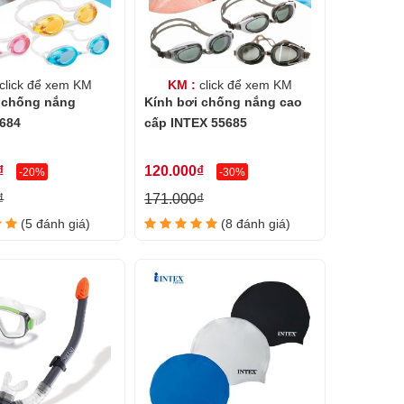
click để xem KM
KM :
click để xem KM
 chống nắng
Kính bơi chống nắng cao
5684
cấp INTEX 55685
₫
120.000₫
-20%
-30%
₫
171.000₫
(5 đánh giá)
(8 đánh giá)