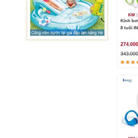
KM :
Kính bơi
8 tuổi I
274.00
343.00