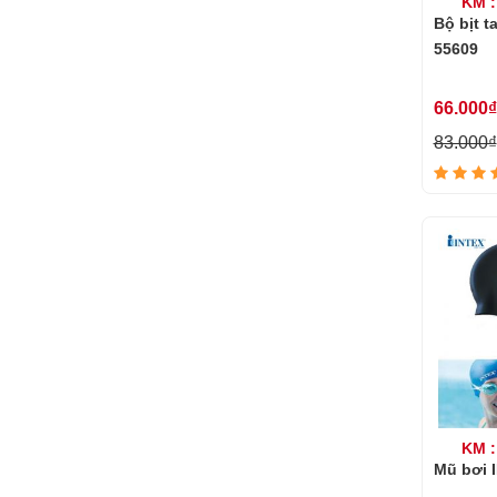
KM :
Bộ bịt t
55609
66.000₫
83.000₫
KM :
Mũ bơi 