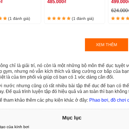
0₫
485.000₫
499.000
624.000
(1 đánh giá)
(1 đánh giá)
XEM THÊM
hông chỉ là giải trí, nó còn là một những bộ môn thể dục tuyệt
p gym, nhưng nó vẫn kích thích và tăng cường cơ bắp của bạn
biệt là của tim phổi và giúp có bạn có 1 vóc dáng cân đối.
i nước nhưng cũng có rất nhiều bài tập thể dục để bạn có th
ay. Để quá trình luyện tập đó hiệu quả và an toàn thì bạn không
ể tham khảo thêm các phụ kiện khác ở đây:
Phao bơi
,
đồ chơi 
Mục lục
tạo của kính bơi