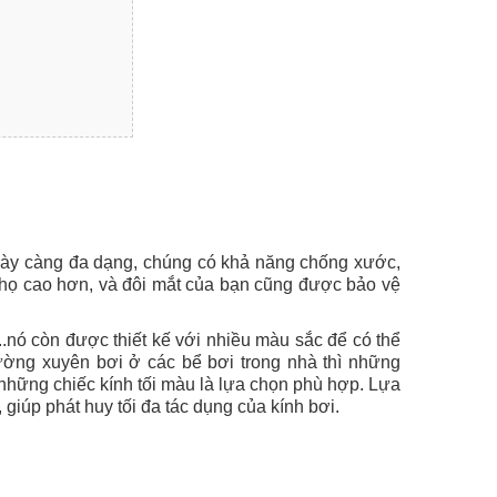
ày càng đa dạng, chúng có khả năng chống xước,
 thọ cao hơn, và đôi mắt của bạn cũng được bảo vệ
.nó còn được thiết kế với nhiều màu sắc để có thể
ường xuyên bơi ở các bể bơi trong nhà thì những
hì những chiếc kính tối màu là lựa chọn phù hợp. Lựa
iúp phát huy tối đa tác dụng của kính bơi.