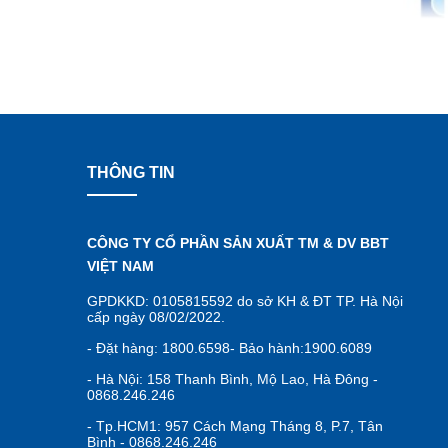
THÔNG TIN
CÔNG TY CỔ PHẦN SẢN XUẤT TM & DV BBT
VIỆT NAM
GPDKKD: 0105815592 do sở KH & ĐT TP. Hà Nội
cấp ngày 08/02/2022.
- Đặt hàng: 1800.6598- Bảo hành:1900.6089
- Hà Nội: 158 Thanh Bình, Mộ Lao, Hà Đông -
0868.246.246
- Tp.HCM1: 957 Cách Mạng Tháng 8, P.7, Tân
Bình - 0868.246.246