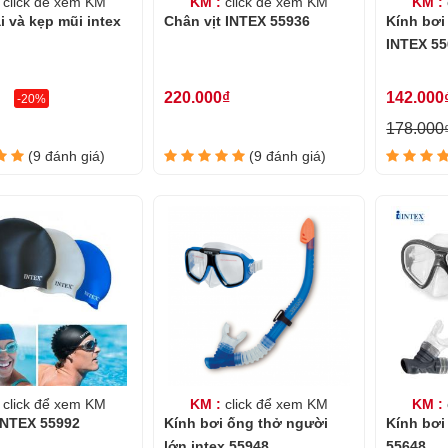
click để xem KM
KM :
click để xem KM
KM :
ai và kẹp mũi intex
Chân vịt INTEX 55936
Kính bơi
INTEX 5
220.000₫
142.000
-20%
178.000
(9 đánh giá)
(9 đánh giá)
click để xem KM
KM :
click để xem KM
KM :
INTEX 55992
Kính bơi ống thở người
Kính bơi
lớn intex 55948
55648