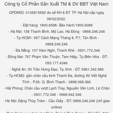
Công ty Cổ Phần Sản Xuất TM & DV BBT Việt Nam
GPDKKD: 0105815592 do sở KH & ĐT TP. Hà Nội cấp ngày
08/02/2022.
- Đặt hàng: 1800.6598- Bảo hành:1900.6089
- Hà Nội: 158 Thanh Bình, Mộ Lao, Hà Đông - 0868.246.246
- Tp.HCM1: 957 Cách Mạng Tháng 8, P.7, Tân Bình -
0868.246.246
- Đà Nẵng: 107 Hàm Nghi, Thanh Khê - 0931.772.346
- Đồng Nai: 767 Phạm Văn Thuận, Tam Hiệp, Tp.Biên Hòa - ĐT:
093.177.4346
- Nghệ An: 30 Trần Hưng Đạo, Tp.Vinh - ĐT: 0961.342.986
- Tp.HCM2: gần chân cầu kinh Thanh Đa, đường Xô Viết Nghệ
Tĩnh - P.26- Q. Bình Thạnh - 0898.068.366
- Hải Phòng: Chân cầu vượt Lạch Tray, Nguyễn Văn Linh, Lê Chân
- 0931.772.346 - 0968.942.346
- Hà Nội: Đặng Thùy Trâm - Cầu Giấy - ĐT: 0868.246.246 (chỉ giao
online)