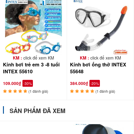
KM :
click để xem KM
KM :
click để xem KM
Kính bơi trẻ em 3 -8 tuổi
Kính bơi ống thở INTEX
INTEX 55610
55648
109.000₫
384.000₫
-30%
-20%
(1 đánh giá)
(1 đánh giá)
SẢN PHẨM ĐÃ XEM