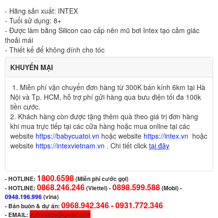
- Hãng sản xuất: INTEX
- Tuổi sử dụng: 8+
- Được làm bằng Silicon cao cấp nên mũ bơi Intex tạo cảm giác
thoải mái
- Thiết kế để không dính cho tóc
KHUYẾN MẠI
1. Miễn phí vận chuyển đơn hàng từ 300K bán kính 6km tại Hà
Nội và Tp. HCM, hỗ trợ phí gửi hàng qua bưu điện tối đa 100k
tiền cước.
2
.
Khách hàng còn được tặng thêm quà theo giá trị đơn hàng
khi mua trực tiếp tại các cửa hàng hoặc mua online tại các
website
https://babycuatoi.vn
hoặc website
https://intex.vn
hoặc
website
https://intexvietnam.vn
. Chi tiết click
tại đây
1800.6598
-
HOTLINE:
(Miễn phí cước gọi)
0868.246.246
0898.599.588
- HOTLINE:
(Viettel)
-
(Mobi) -
0948.196.996
(vina)
0968.942.346 -
0931.772.346
- Bán buôn & dự án:
- EMAIL:
vulinhrose@gmail.com