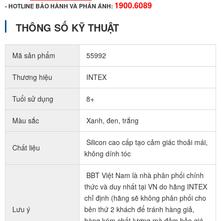
1900.6089
-
HOTLINE BẢO HÀNH VÀ PHẢN ÁNH:
THÔNG SỐ KỸ THUẬT
Mã sản phẩm
55992
Thương hiệu
INTEX
Tuổi sử dụng
8+
Màu sắc
Xanh, đen, trắng
Silicon cao cấp tạo cảm giác thoải mái,
Chất liệu
không dính tóc
BBT Việt Nam là nhà phân phối chính
thức và duy nhất tại VN do hãng INTEX
chỉ định (hãng sẽ không phân phối cho
Lưu ý
bên thứ 2 khách để tránh hàng giả,
hàng kém chất lượng mà đảm bảo giá