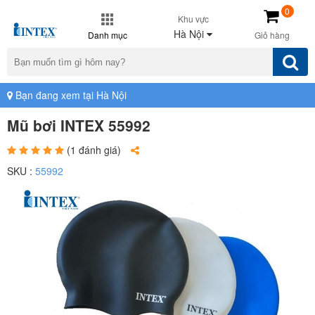
0
Khu vực
Hà Nội
Danh mục
Giỏ hàng
Bạn đang xem tại Hà Nội
Mũ bơi INTEX 55992
(1 đánh giá)
SKU :
55992