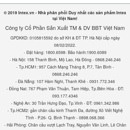
© 2019 Intex.vn - Nhà phân phối Duy nhất các sản phẩm Intex
tại Việt Nam!
Công ty Cổ Phần Sản Xuất TM & DV BBT Việt Nam
GPDKKD: 0105815592 do sở KH & ĐT TP. Hà Nội cấp ngày
08/02/2022.
- Đặt hàng: 1800.6598- Bảo hành:1900.6089
- Hà Nội: 158 Thanh Bình, Mộ Lao, Hà Đông - 0868.246.246
- Tp.HCM1: 957 Cách Mạng Tháng 8, P.7, Tân Bình -
0868.246.246
- Đà Nẵng: 107 Hàm Nghi, Thanh Khê - 0931.772.346
- Đồng Nai: 767 Phạm Văn Thuận, Tam Hiệp, Tp.Biên Hòa - ĐT:
093.177.4346
- Nghệ An: 30 Trần Hưng Đạo, Tp.Vinh - ĐT: 0961.342.986
- Tp.HCM2: gần chân cầu kinh Thanh Đa, đường Xô Viết Nghệ
Tĩnh - P.26- Q. Bình Thạnh - 0898.068.366
- Hải Phòng: Chân cầu vượt Lạch Tray, Nguyễn Văn Linh, Lê Chân