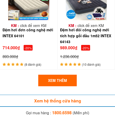
KM :
click để xem KM
KM :
click để xem KM
Đệm hơi đơn công nghệ mới
Đệm hơi đôi công nghệ mới
INTEX 64101
tích hợp gối đầu 1m52 INTEX
64143
714.000₫
989.000₫
-20%
-20%
893.000₫
1.236.000₫
(8 đánh giá)
(10 đánh giá)
XEM THÊM
Xem hệ thống cửa hàng
1800.6598
Gọi mua hàng :
(Miễn phí)