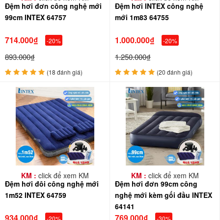
Đệm hơi đơn công nghệ mới
Đệm hơi INTEX công nghệ
99cm INTEX 64757
mới 1m83 64755
714.000₫
1.000.000₫
-20%
-20%
893.000₫
1.250.000₫
(18 đánh giá)
(20 đánh giá)
KM :
click để xem KM
KM :
click để xem KM
Đệm hơi đôi công nghệ mới
Đệm hơi đơn 99cm công
1m52 INTEX 64759
nghệ mới kèm gối đầu INTEX
64141
934.000₫
769.000₫
-20%
-30%