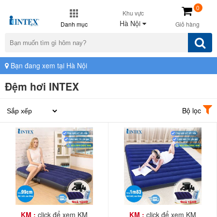
0
Khu vực
Hà Nội
Danh mục
Giỏ hàng
Bạn đang xem tại Hà Nội
Đệm hơi INTEX
Bộ lọc
KM :
click để xem KM
KM :
click để xem KM