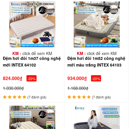
KM :
click để xem KM
KM :
click để xem KM
Đệm hơi đôi 1m37 công nghệ
Đệm hơi đôi 1m52 công nghệ
mới INTEX 64102
mới màu trắng INTEX 64103
824.000₫
934.000₫
-20%
-20%
1.030.000₫
1.168.000₫
(7 đánh giá)
(7 đánh giá)