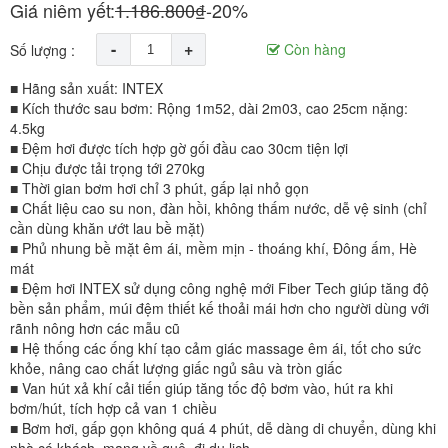
Giá niêm yết:
1.186.800₫
-20%
-
+
Còn hàng
Số lượng :
■ Hãng sản xuất: INTEX
■ Kích thước sau bơm: Rộng 1m52, dài 2m03, cao 25cm nặng:
4.5kg
■ Đệm hơi được tích hợp gờ gối đầu cao 30cm tiện lợi
■ Chịu được tải trọng tới 270kg
■ Thời gian bơm hơi chỉ 3 phút, gấp lại nhỏ gọn
■ Chất liệu cao su non, đàn hồi, không thấm nước, dễ vệ sinh (chỉ
cần dùng khăn ướt lau bề mặt)
■ Phủ nhung bề mặt êm ái, mềm mịn - thoáng khí, Đông ấm, Hè
mát
■ Đệm hơi INTEX sử dụng công nghệ mới Fiber Tech giúp tăng độ
bền sản phẩm, múi đệm thiết kế thoải mái hơn cho người dùng với
rãnh nông hơn các mẫu cũ
■ Hệ thống các ống khí tạo cảm giác massage êm ái, tốt cho sức
khỏe, nâng cao chất lượng giấc ngủ sâu và tròn giấc
■ Van hút xả khí cải tiến giúp tăng tốc độ bơm vào, hút ra khi
bơm/hút, tích hợp cả van 1 chiều
■ Bơm hơi, gấp gọn không quá 4 phút, dễ dàng di chuyển, dùng khi