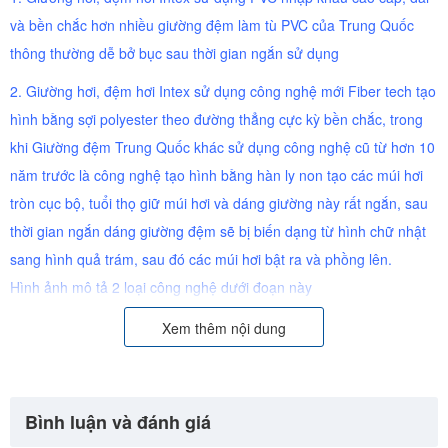
và bền chắc hơn nhiều giường đệm làm tù PVC của Trung Quốc
thông thường dễ bở bục sau thời gian ngắn sử dụng
2. Giường hơi, đệm hơi Intex sử dụng công nghệ mới Fiber tech tạo
hình bằng sợi polyester theo đường thẳng cực kỳ bền chắc, trong
khi Giường đệm Trung Quốc khác sử dụng công nghệ cũ từ hơn 10
năm trước là công nghệ tạo hình bằng hàn ly non tạo các múi hơi
tròn cục bộ, tuổi thọ giữ múi hơi và dáng giường này rất ngắn, sau
thời gian ngắn dáng giường đệm sẽ bị biến dạng từ hình chữ nhật
sang hình quả trám, sau đó các múi hơi bật ra và phồng lên.
Hình ảnh mô tả 2 loại công nghệ dưới đoạn này
3. Tuổi thọ giường đệm hơi INTEX gấp 10 giường đệm hơi Trung
Xem thêm nội dung
Quốc khác (nếu dùng liên tục giường đệm hơi INTEX bạn có thể
dùng trong vài năm trong khi giường đệm Trung Quốc khác dùng
vài tháng là múi hơi bật ra phồng như quả bóng)
Bình luận và đánh giá
4. Công nghệ Fiber tech không chỉ tăng độ bền sàn phẩm, mà cỏn