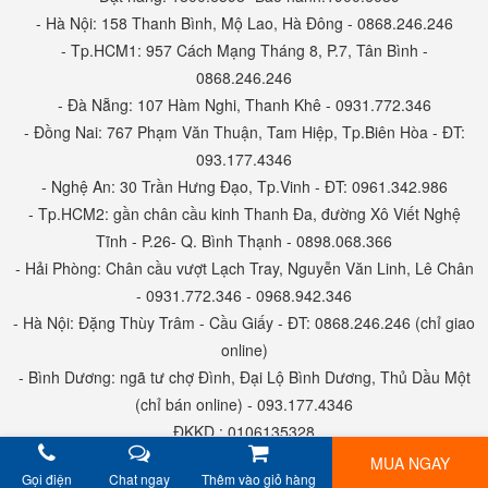
- Hà Nội: 158 Thanh Bình, Mộ Lao, Hà Đông - 0868.246.246
- Tp.HCM1: 957 Cách Mạng Tháng 8, P.7, Tân Bình -
0868.246.246
- Đà Nẵng: 107 Hàm Nghi, Thanh Khê - 0931.772.346
- Đồng Nai: 767 Phạm Văn Thuận, Tam Hiệp, Tp.Biên Hòa - ĐT:
093.177.4346
- Nghệ An: 30 Trần Hưng Đạo, Tp.Vinh - ĐT: 0961.342.986
- Tp.HCM2: gần chân cầu kinh Thanh Đa, đường Xô Viết Nghệ
Tĩnh - P.26- Q. Bình Thạnh - 0898.068.366
- Hải Phòng: Chân cầu vượt Lạch Tray, Nguyễn Văn Linh, Lê Chân
- 0931.772.346 - 0968.942.346
- Hà Nội: Đặng Thùy Trâm - Cầu Giấy - ĐT: 0868.246.246 (chỉ giao
online)
- Bình Dương: ngã tư chợ Đình, Đại Lộ Bình Dương, Thủ Dầu Một
(chỉ bán online) - 093.177.4346
ĐKKD : 0106135328
MUA NGAY
Gọi điện
Chat ngay
Thêm vào giỏ hàng