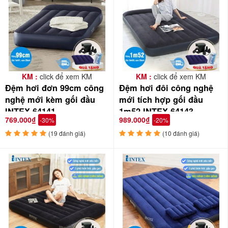
KM :
click để xem KM
KM :
click để xem KM
Đệm hơi đơn 99cm công
Đệm hơi đôi công nghệ
nghệ mới kèm gối đầu
mới tích hợp gối đầu
Đệm hơi INTEX gấp lại nhỏ gọn, dễ dàng di chuyển, dùng
INTEX 64141
1m52 INTEX 64143
được trong nhà và ngoài trời, tiện dụng cho những chuyến
769.000₫
989.000₫
-30%
-20%
đi xa, dã ngoại, picnic hay về quê
(19 đánh giá)
(10 đánh giá)