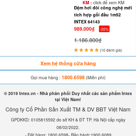
KM :
click để xem KM
Đệm hơi đôi công nghệ mới
tích hợp gối đầu 1m52
INTEX 64143
989.000₫
-20%
1.186.800₫
(10 đánh giá)
Xem hệ thống cửa hàng
1800.6598
Gọi mua hàng :
(Miễn phí)
© 2019 Intex.vn - Nhà phân phối Duy nhất các sản phẩm Intex
tại Việt Nam!
Công ty Cổ Phần Sản Xuất TM & DV BBT Việt Nam
GPDKKD: 0105815592 do sở KH & ĐT TP. Hà Nội cấp ngày
08/02/2022.
- Đặt hàng: 1800.6598- Bảo hành:1900.6089