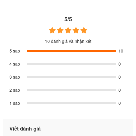
tạo hình múi hơi tốt cho sức khoẻ của người sử dụng, bạn có thể
tùy chỉnh độ căng, mềm phù hợp cơ thể, cho bạn giấc ngủ ngon và
5/5
sâu
5. Intex Việt Nam bảo hành 1 năm, bảo trì trọn đời sản phẩm.
10 đánh giá và nhận xét
Chúng tôi có nhiều chi nhánh và địa chỉ rõ ràng trên toàn quốc để
5 sao
10
bảo hành cho bạn, trong khi các đơn vị bán hàng khác không có
địa chỉ rõ ràng, thường sẽ chỉ chịu trách nhiệm với bạn trong 1
4 sao
0
tháng đầu tiên khi bạn còn khả năng đánh giá về sản phẩm.
3 sao
0
2 sao
0
1 sao
0
Viết đánh giá