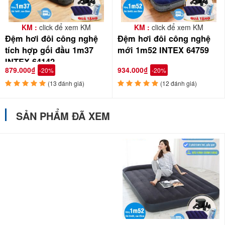
KM :
click để xem KM
KM :
click để xem KM
Đệm hơi đôi công nghệ
Đệm hơi đôi công nghệ
tích hợp gối đầu 1m37
mới 1m52 INTEX 64759
INTEX 64142
879.000₫
934.000₫
-20%
-20%
(13 đánh giá)
(12 đánh giá)
SẢN PHẨM ĐÃ XEM