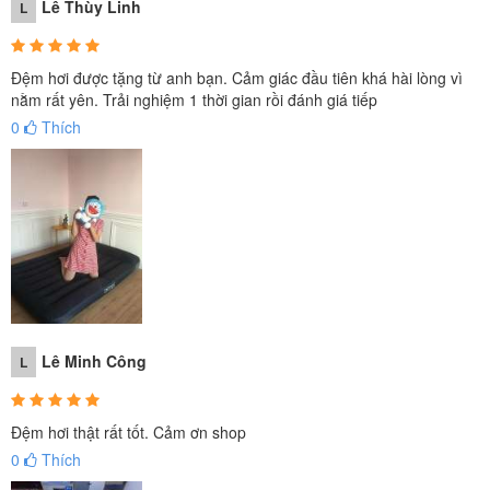
Lê Thùy Linh
L
Đệm hơi được tặng từ anh bạn. Cảm giác đầu tiên khá hài lòng vì
nằm rất yên. Trải nghiệm 1 thời gian rồi đánh giá tiếp
0
Thích
Van Boston:
Lê Minh Công
L
Loại van 2 tầng kết hợp cả van 2 chiều và van 1 chiều.
Giúp thao tác bơm, xả hơi dễ dàng và nhanh chóng
Đệm hơi thật rất tốt. Cảm ơn shop
hơn.
0
Thích