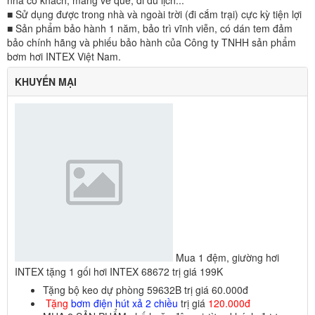
nhà có khách, mang về quê, đi du lịch...
■ Sử dụng được trong nhà và ngoài trời (đi cắm trại) cực kỳ tiện lợi
■ Sản phẩm bảo hành 1 năm, bảo trì vĩnh viễn, có dán tem đảm
bảo chính hãng và phiếu bảo hành của Công ty TNHH sản phẩm
bơm hơi INTEX Việt Nam.
KHUYẾN MẠI
Mua 1 đệm, giường hơi
INTEX tặng 1 gối hơi INTEX 68672 trị giá 199K
Tặng bộ keo dự phòng 59632B trị giá 60.000đ
Tặng
bơm điện hút xả 2 chiều
trị giá
120.000đ