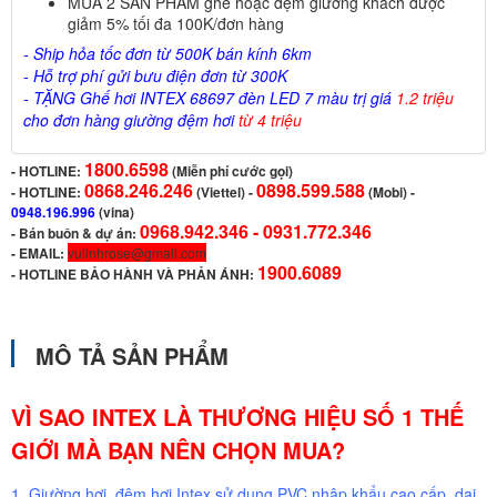
MUA 2 SẢN PHẨM ghế hoặc đệm giường khách được
giảm 5% tối đa 100K/đơn hàng
- Ship hỏa tốc đơn từ 500K bán kính 6km
- Hỗ trợ phí gửi bưu điện đơn từ 300K
- TẶNG Ghế hơi INTEX 68697 đèn LED 7 màu trị giá
1.2 triệu
cho đơn hàng giường đệm hơi
từ 4 triệu
1800.6598
-
HOTLINE:
(Miễn phí cước gọi)
0868.246.246
0898.599.588
- HOTLINE:
(Viettel)
-
(Mobi) -
0948.196.996
(vina)
0968.942.346 -
0931.772.346
- Bán buôn & dự án:
- EMAIL:
vulinhrose@gmail.com
1900.6089
-
HOTLINE BẢO HÀNH VÀ PHẢN ÁNH:
MÔ TẢ SẢN PHẨM
VÌ SAO INTEX LÀ THƯƠNG HIỆU SỐ 1 THẾ
GIỚI MÀ BẠN NÊN CHỌN MUA?
1. Giường hơi, đệm hơi Intex sử dụng PVC nhập khẩu cao cấp, dai