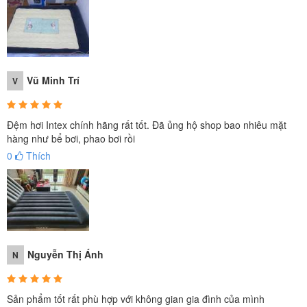
Vũ Minh Trí
V
Đệm hơi Intex chính hãng rất tốt. Đã ủng hộ shop bao nhiêu mặt
hàng như bể bơi, phao bơi rồi
0
Thích
Nguyễn Thị Ánh
N
Có thể bạn quan tâm:
Hướng dẫn sử dụng đệm hơi Intex chi tiết từ A - Z mới
Sản phẩm tốt rất phù hợp với không gian gia đình của mình