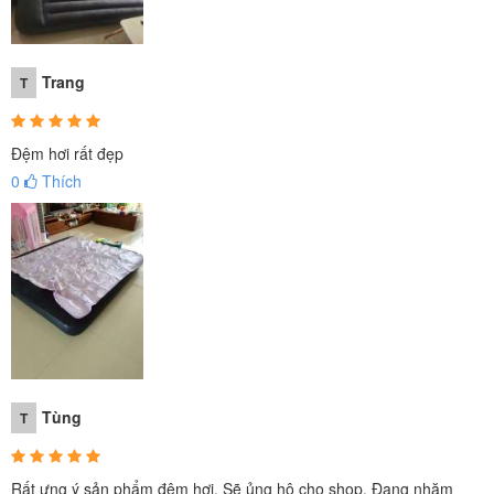
PHỒNG CAO CẤP MÀU ĐEN 1m52
■ Đệm hơi đôi INTEX 64143 sau khi bơm có kích thước: dài
Trang
203cm, rộng 152cm, dày 30cm, màu đen.
T
Đệm hơi rất đẹp
0
Thích
Tùng
T
Rất ưng ý sản phẩm đệm hơi. Sẽ ủng hộ cho shop. Đang nhăm