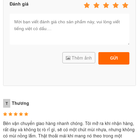
Đánh giá
Thêm ảnh
GỬI
Đệm hơi đôi công nghệ mới tích hợp gối đầu
1m52 INTEX 64143
✪ ƯU ĐIỂM NỔI BẬT CỦA ĐỆM HƠI, GHẾ HƠI,
GIƯỜNG HƠI INTEX
Thương
T
- Tiện dụng, giá thành thấp, nằm êm ái, dễ chịu, tốt cho
cột sống, mát về mùa hè, ấm về mùa đông mà vẫn
Bên vận chuyển giao hàng nhanh chóng. Tôi mở ra khi nhận hàng,
không bị bí hơi bởi các múi khí thông minh, dễ dàng
rất dày và không bị rò rỉ gì, sẽ có một chút mùi nhựa, ​​nhưng không
bơm và xả cất đi chỉ trong 1 phút; dễ dàng giặt, rửa, lau
có mùi nồng lắm. Thật thoải mái khi mang nó theo trong một