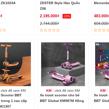
 ZK1024A
ZESTER Style Hàn Quốc
Mercerd
Z06
0₫
2.195.000₫
483.000
-20%
2.744.000₫
604.000
click để xem KM
KM :
click để xem KM
KM :
t Scooter BBT
Xe trượt scooter cho bé
Xe trượt
 trong 1 cao cấp
BBT Global KM987M Hồng
BBT Glo
SK1307