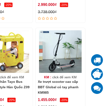
₫
2.990.000₫
-20%
-20%
00₫
3.738.000₫
T
T
đ
click để xem KM
KM :
click để xem KM
chân Tayo Bus
Xe trượt scooter cao cấp
K
tyle Hàn Quốc Z09
BBT Global có tay phanh
z
KM985
00₫
1.455.000₫
-20%
-20%