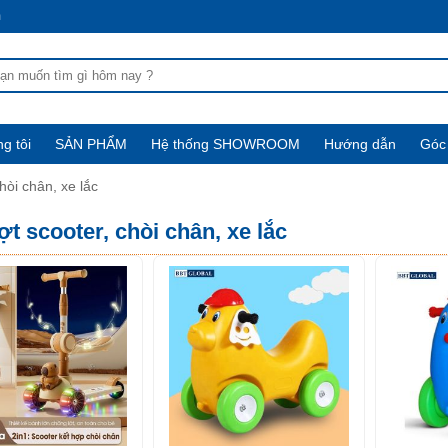
m
g tôi
SẢN PHẨM
Hệ thống SHOWROOM
Hướng dẫn
Góc 
hòi chân, xe lắc
ợt scooter, chòi chân, xe lắc