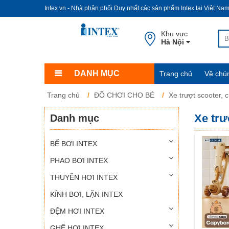
Intex.vn - Nhà phân phối Duy nhất các sản phẩm Intex tại Việt Na
Khu vực
Hà Nội
DANH MỤC
Trang chủ
Về chún
Trang chủ
ĐỒ CHƠI CHO BÉ
Xe trượt scooter, c
Xe trư
Danh mục
BỂ BƠI INTEX
PHAO BƠI INTEX
THUYỀN HƠI INTEX
KÍNH BƠI, LẶN INTEX
ĐỆM HƠI INTEX
GHẾ HƠI INTEX