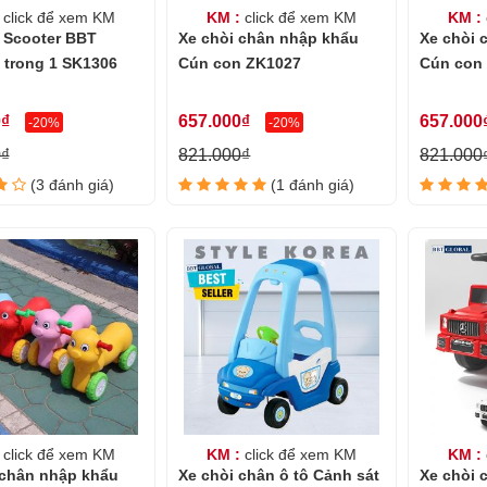
click để xem KM
KM :
click để xem KM
KM :
t Scooter BBT
Xe chòi chân nhập khẩu
Xe chòi 
 trong 1 SK1306
Cún con ZK1027
Cún con
0₫
657.000₫
657.000
-20%
-20%
0₫
821.000₫
821.000
(3 đánh giá)
(1 đánh giá)
click để xem KM
KM :
click để xem KM
KM :
 chân nhập khẩu
Xe chòi chân ô tô Cảnh sát
Xe chòi 