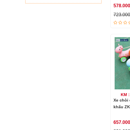
578.00
723.00
KM :
Xe chòi
khẩu Z
657.00