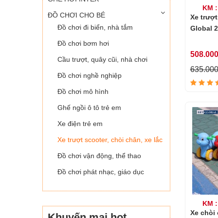
KM :
ĐỒ CHƠI CHO BÉ
Xe trượ
Đồ chơi đi biển, nhà tắm
Global 2
Đồ chơi bơm hơi
508.00
Cầu trượt, quây cũi, nhà chơi
635.00
Đồ chơi nghề nghiệp
Đồ chơi mô hình
Ghế ngồi ô tô trẻ em
Xe điện trẻ em
Xe trượt scooter, chòi chân, xe lắc
Đồ chơi vận động, thể thao
Đồ chơi phát nhạc, giáo dục
KM :
Xe chòi
Khuyến mại hot