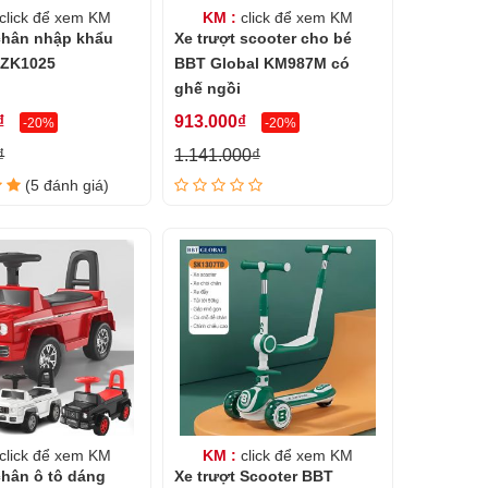
click để xem KM
KM :
click để xem KM
chân nhập khẩu
Xe trượt scooter cho bé
 ZK1025
BBT Global KM987M có
ghế ngồi
₫
913.000₫
-20%
-20%
₫
1.141.000₫
(5 đánh giá)
click để xem KM
KM :
click để xem KM
chân ô tô dáng
Xe trượt Scooter BBT