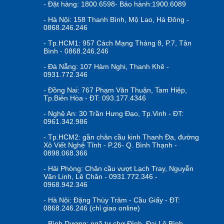
- Đặt hàng: 1800.6598- Bảo hành:1900.6089
- Hà Nội: 158 Thanh Bình, Mộ Lao, Hà Đông -
0868.246.246
- Tp.HCM1: 957 Cách Mạng Tháng 8, P.7, Tân
Bình - 0868.246.246
- Đà Nẵng: 107 Hàm Nghi, Thanh Khê -
0931.772.346
- Đồng Nai: 767 Phạm Văn Thuận, Tam Hiệp,
Tp.Biên Hòa - ĐT: 093.177.4346
- Nghệ An: 30 Trần Hưng Đạo, Tp.Vinh - ĐT:
0961.342.986
- Tp.HCM2: gần chân cầu kinh Thanh Đa, đường
Xô Viết Nghệ Tĩnh - P.26- Q. Bình Thạnh -
0898.068.366
- Hải Phòng: Chân cầu vượt Lạch Tray, Nguyễn
Văn Linh, Lê Chân - 0931.772.346 -
0968.942.346
- Hà Nội: Đặng Thùy Trâm - Cầu Giấy - ĐT:
0868.246.246 (chỉ giao online)
- Bình Dương: ngã tư chợ Đình, Đại Lộ Bình