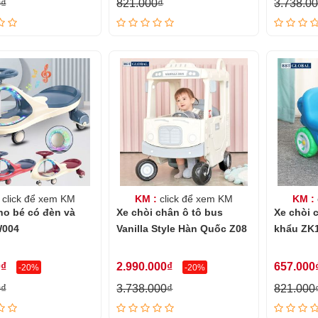
0₫
821.000₫
3.738.0
click để xem KM
KM :
click để xem KM
KM :
ho bé có đèn và
Xe chòi chân ô tô bus
Xe chòi 
W004
Vanilla Style Hàn Quốc Z08
khẩu ZK
0₫
2.990.000₫
657.000
-20%
-20%
0₫
3.738.000₫
821.000