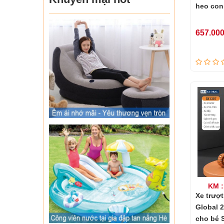
heo con
657.00
KM :
Xe trượ
Global 2
cho bé 