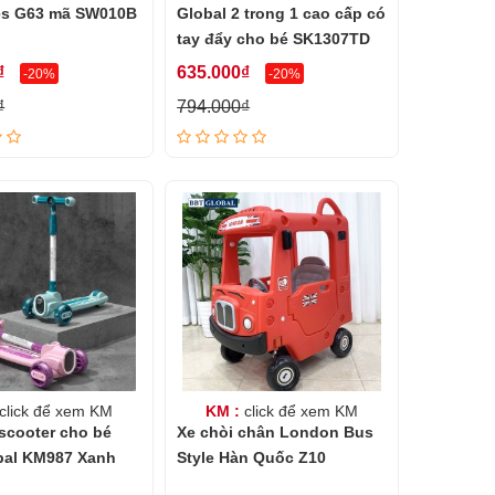
es G63 mã SW010B
Global 2 trong 1 cao cấp có
tay đẩy cho bé SK1307TD
₫
635.000₫
-20%
-20%
₫
794.000₫
click để xem KM
KM :
click để xem KM
 scooter cho bé
Xe chòi chân London Bus
bal KM987 Xanh
Style Hàn Quốc Z10