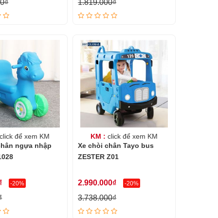
00₫
1.819.000₫
click để xem KM
KM :
click để xem KM
chân ngựa nhập
Xe chòi chân Tayo bus
1028
ZESTER Z01
₫
2.990.000₫
-20%
-20%
₫
3.738.000₫