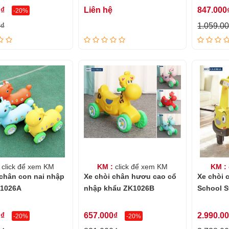
0₫
Liên hệ
847.000
-20%
0₫
1.059.0
click để xem KM
KM :
click để xem KM
KM :
 chân con nai nhập
Xe chòi chân hươu cao cổ
Xe chòi 
K1026A
nhập khẩu ZK1026B
School S
0₫
657.000₫
2.990.0
-20%
-20%