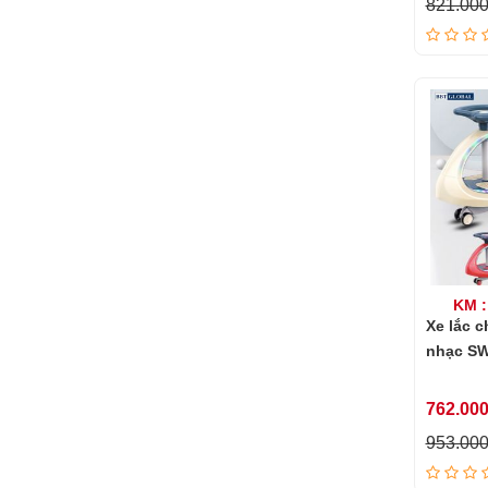
821.00
KM :
Xe lắc c
nhạc S
762.00
953.00