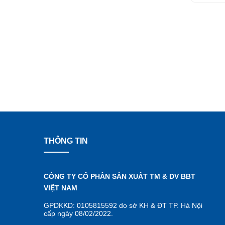
THÔNG TIN
CÔNG TY CỔ PHẦN SẢN XUẤT TM & DV BBT
VIỆT NAM
GPDKKD: 0105815592 do sở KH & ĐT TP. Hà Nội
cấp ngày 08/02/2022.