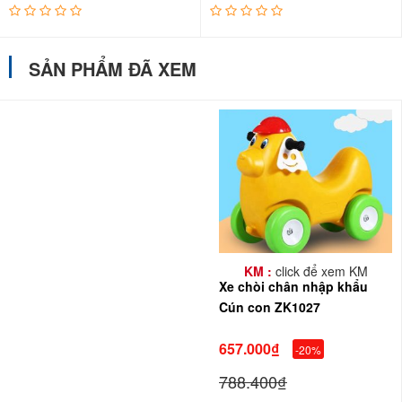
SẢN PHẨM ĐÃ XEM
- Phần chỗ ngồi của xe được thiết kế hạ thấp để tạo cảm giác
thoải mái và phía sau cao đỡ bé và sự an toàn tối ưu cho các bé
khi chơi.
KM :
click để xem KM
Xe chòi chân nhập khẩu
Cún con ZK1027
657.000₫
-20%
788.400₫