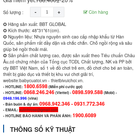
-
+
Còn hàng
Số lượng :
✪ Hãng sản xuất: BBT GLOBAL
✪ Kích thước: 48*31*61(cm).
✪ Nguyên liệu: Nhựa nguyên sinh cao cấp nhập khẩu từ Hàn
Quốc, sản phẩm rất dầy dặn và chắc chắn. Chỗ ngồi rộng và sâu
giúp bé ngồi thoải mái.
✪ Sản phẩm chất lượng cao, được sản xuất theo Tiêu chuẩn Châu
Âu,có chứng nhận của Tổng cục TCĐL Chất lượng, NK và PP bởi
cty BBT Việt Nam, số 1 về đồ chơi trẻ em, đồ chơi cho bé an toàn,
thiết bị giáo dục và thiết bị khu vui chơi giải trí,
website:babycuatoi.vn - thietbivuichoi.vn.
1800.6598
-
HOTLINE:
(Miễn phí cước gọi)
0868.246.246
0898.599.588
- HOTLINE:
(Viettel)
-
(Mobi) -
0948.196.996
(vina)
0968.942.346 -
0931.772.346
- Bán buôn & dự án:
- EMAIL:
vulinhrose@gmail.com
1900.6089
-
HOTLINE BẢO HÀNH VÀ PHẢN ÁNH:
THÔNG SỐ KỸ THUẬT