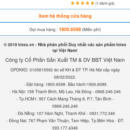
(1 đánh giá)
Xem hệ thống cửa hàng
1800.6598
Gọi mua hàng :
(Miễn phí)
© 2019 Intex.vn - Nhà phân phối Duy nhất các sản phẩm Intex
tại Việt Nam!
Công ty Cổ Phần Sản Xuất TM & DV BBT Việt Nam
-
Sản phẩm
xe chòi chân ZK1027
được làm từ chất liệu nhựa
GPDKKD: 0105815592 do sở KH & ĐT TP. Hà Nội cấp ngày
nguyên sinh cao cấp dày dặng, bền bỉ, an toàn tuyệt đối với trẻ
08/02/2022.
nhỏ. Xe được nhập khẩu theo tiêu chuẩn hàng xuất khẩu sang
- Đặt hàng: 1800.6598- Bảo hành:1900.6089
thị trường châu Âu với chất lượng cao nhất, tốt nhất.
- Hà Nội: 158 Thanh Bình, Mộ Lao, Hà Đông - 0868.246.246
Hướng dẫn mua hàng:
- Tp.HCM1: 957 Cách Mạng Tháng 8, P.7, Tân Bình -
0868.246.246
Bạn có thể đặt mua hàng tại Babycuatoi bằng 1 trong những
- Đà Nẵng: 107 Hàm Nghi, Thanh Khê - 0931.772.346
cách dưới đây:
- Đồng Nai: 767 Phạm Văn Thuận, Tam Hiệp, Tp.Biên Hòa - ĐT:
093.177.4346
- Mua hàng trực tiếp tại
hệ thống cửa hàng Babycuatoi