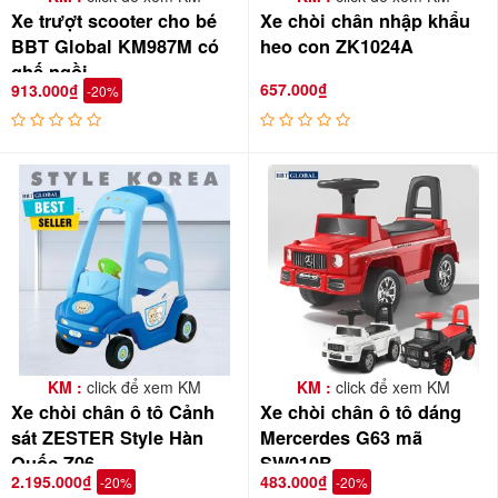
Xe trượt scooter cho bé
Xe chòi chân nhập khẩu
BBT Global KM987M có
heo con ZK1024A
ghế ngồi
657.000₫
913.000₫
-20%
Mẫu bánh có thể màu đen, xanh, có vân... tùy từng lô hàng về
KM :
click để xem KM
KM :
click để xem KM
Xe chòi chân ô tô Cảnh
Xe chòi chân ô tô dáng
sát ZESTER Style Hàn
Mercerdes G63 mã
Quốc Z06
SW010B
2.195.000₫
483.000₫
-20%
-20%