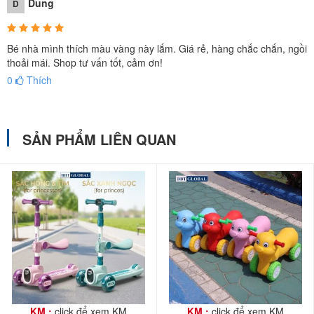
Dung
D
Xe chòi chân hình xe mô tô ZK1026
- Cấu tạo của
xe chòi chân
hình chú cún ZK1027
gồm phần
Bé nhà mình thích màu vàng này lắm. Giá rẻ, hàng chắc chắn, ngồi
thoải mái. Shop tư vấn tốt, cảm ơn!
thân xe liền khối dày dặng chắc chắn, có tay cầm và 4 bánh xe
0
Thích
được gắn với thân bằng trục kim loại chắc chắn.
SẢN PHẨM LIÊN QUAN
KM :
click để xem KM
KM :
click để xem KM