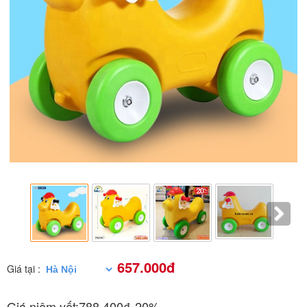
657.000đ
Giá tại :
Giá niêm yết:
788.400₫
-20%