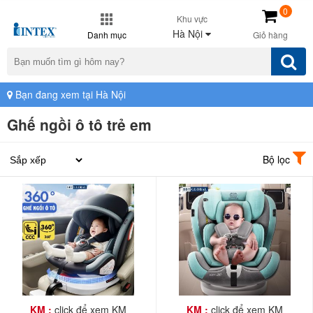
0
Khu vực
Hà Nội
Danh mục
Giỏ hàng
Bạn đang xem tại Hà Nội
Ghế ngồi ô tô trẻ em
Bộ lọc
KM :
click để xem KM
KM :
click để xem KM