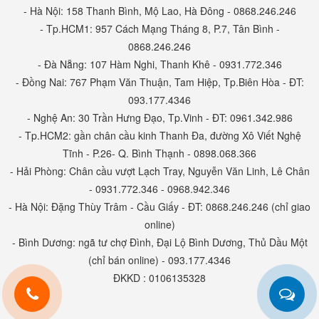
- Hà Nội: 158 Thanh Bình, Mộ Lao, Hà Đông - 0868.246.246
- Tp.HCM1: 957 Cách Mạng Tháng 8, P.7, Tân Bình -
0868.246.246
- Đà Nẵng: 107 Hàm Nghi, Thanh Khê - 0931.772.346
- Đồng Nai: 767 Phạm Văn Thuận, Tam Hiệp, Tp.Biên Hòa - ĐT:
093.177.4346
- Nghệ An: 30 Trần Hưng Đạo, Tp.Vinh - ĐT: 0961.342.986
- Tp.HCM2: gần chân cầu kinh Thanh Đa, đường Xô Viết Nghệ
Tĩnh - P.26- Q. Bình Thạnh - 0898.068.366
- Hải Phòng: Chân cầu vượt Lạch Tray, Nguyễn Văn Linh, Lê Chân
- 0931.772.346 - 0968.942.346
- Hà Nội: Đặng Thùy Trâm - Cầu Giấy - ĐT: 0868.246.246 (chỉ giao
online)
- Bình Dương: ngã tư chợ Đình, Đại Lộ Bình Dương, Thủ Dầu Một
(chỉ bán online) - 093.177.4346
ĐKKD : 0106135328