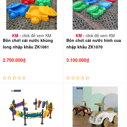
KM :
click để xem KM
KM :
click để xem KM
Bồn chơi cát nước khủng
Bồn chơi cát nước hình cua
long nhập khẩu ZK1061
nhập khẩu ZK1070
2.700.000₫
3.100.000₫