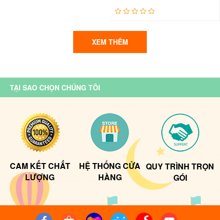
XEM THÊM
TẠI SAO CHỌN CHÚNG TÔI
CAM KẾT CHẤT
HỆ THỐNG CỬA
QUY TRÌNH TRỌN
LƯỢNG
HÀNG
GÓI