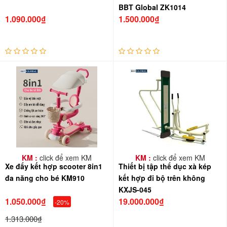
BBT Global ZK1014
1.090.000₫
1.500.000₫
KM :
click để xem KM
KM :
click để xem KM
Xe đẩy kết hợp scooter 8in1
Thiết bị tập thể dục xà kép
đa năng cho bé KM910
kết hợp đi bộ trên không
KXJS-045
1.050.000₫
19.000.000₫
-20%
1.313.000₫