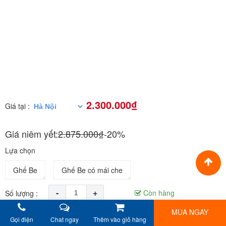
2.300.000₫
Giá tại :
Giá niêm yết:
2.875.000₫
-20%
Lựa chọn
Ghế Be
Ghế Be có mái che
-
+
Còn hàng
Số lượng :
MUA NGAY
- Thương hiệu: BBT Global
Gọi điện
Chat ngay
Thêm vào giỏ hàng
- Ba Mẹ đầu tư một lần dùng tới 12 năm - Bé an toàn, mẹ lại thảnh