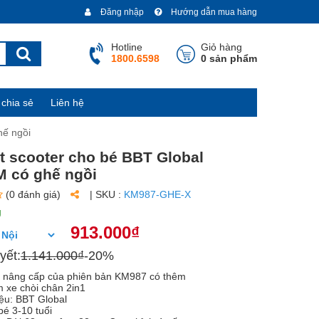
Đăng nhập
Hướng dẫn mua hàng
Hotline
Giỏ hàng
1800.6598
0 sản phẩm
chia sẻ
Liên hệ
hế ngồi
t scooter cho bé BBT Global
 có ghế ngồi
(0 đánh giá)
| SKU :
KM987-GHE-X
g
913.000₫
yết:
1.141.000₫
-20%
n nâng cấp của phiên bản KM987 có thêm
m xe chòi chân 2in1
ệu: BBT Global
bé 3-10 tuổi