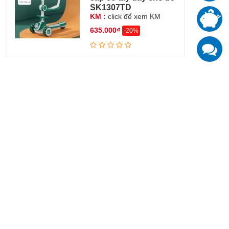
SK1307TD
T
KM :
click để xem KM
đ
635.000₫
-20%
K
z