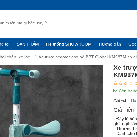
m
g tôi
SẢN PHẨM
Hệ thống SHOWROOM
Hướng dẫn
Góc 
hòi chân, xe lắc
Xe trượt scooter cho bé BBT Global KM987M có g
Xe trượ
KM987M
Còn hàn
Giá tại :
Giá niêm 
- Đây là bả
ghế ngồi là
- Thương hi
- Dành cho 