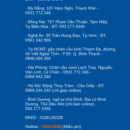
- Đà Nẵng: 107 Hàm Nghi, Thanh Khê -
0931.772.346
- Đồng Nai: 767 Phạm Văn Thuận, Tam Hiệp,
Tp.Biên Hòa - ĐT: 093.177.4346
- Nghệ An: 30 Trần Hưng Đạo, Tp.Vinh - ĐT:
0961.342.986
- Tp.HCM2: gần chân cầu kinh Thanh Đa, đường
Xô Viết Nghệ Tĩnh - P.26- Q. Bình Thạnh -
0898.068.366
- Hải Phòng: Chân cầu vượt Lạch Tray, Nguyễn
Văn Linh, Lê Chân - 0931.772.346 -
0968.942.346
- Hà Nội: Đặng Thùy Trâm - Cầu Giấy - ĐT:
0868.246.246 (chỉ giao online)
- Bình Dương: ngã tư chợ Đình, Đại Lộ Bình
Dương, Thủ Dầu Một (chỉ bán online) -
093.177.4346
ĐKKD : 0106135328
Hotline :
1800.6598
(Miễn phí)