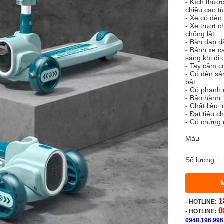
- Kích thướ
chiều cao t
- Xe có đèn
- Xe trượt c
chống lật
- Bàn đạp dà
- Bánh xe c
sáng khi di
- Tay cầm c
- Có đèn sán
bật
- Có phanh 
- Bảo hành
- Chất liệu
- Đạt tiêu 
- Có chứng 
Màu
Số lượng :
1
-
HOTLINE:
0
- HOTLINE:
0948.196.996