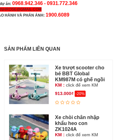
0968.942.346 -
0931.772.346
 dự án:
INHROSE@GMAIL.COM
1900.6089
ẢO HÀNH VÀ PHẢN ÁNH:
SẢN PHẨM LIÊN QUAN
Xe trượt scooter cho
bé BBT Global
KM987M có ghế ngồi
KM :
click để xem KM
913.000₫
-20%
Xe chòi chân nhập
khẩu heo con
ZK1024A
KM :
click để xem KM