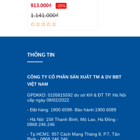
913.000₫
-20%
1.141.000₫
THÔNG TIN
CÔNG TY CỔ PHẦN SẢN XUẤT TM & DV BBT
VIỆT NAM
GPDKKD: 0105815592 do sở KH & ĐT TP. Hà Nội
cấp ngày 08/02/2022.
- Đặt hàng: 1800.6598- Bảo hành:1900.6089
- Hà Nội: 158 Thanh Bình, Mộ Lao, Hà Đông -
0868.246.246
- Tp.HCM1: 957 Cách Mạng Tháng 8, P.7, Tân
Bình - 0868.246.246