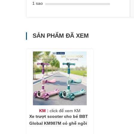
1 sao
SẢN PHẨM ĐÃ XEM
KM :
click để xem KM
Xe trượt scooter cho bé BBT
Global KM987M có ghế ngồi