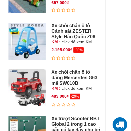
657.000₫
Xe chòi chân ô tô
Cảnh sát ZESTER
Style Hàn Quốc Z06
KM :
click để xem KM
2.195.000₫
-20%
Xe chòi chân ô tô
dáng Mercerdes G63
mã SW010B
KM :
click để xem KM
483.000₫
-20%
Xe trượt Scooter BBT
Global 2 trong 1 cao
T
cấp có tay đẩy cho bé