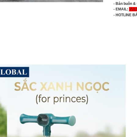
- Bán buôn &
- EMAIL:
VUL
-
HOTLINE B