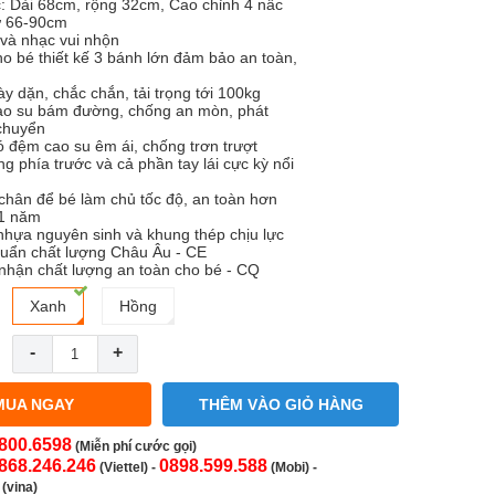
c: Dài 68cm, rộng 32cm, Cao chỉnh 4 nấc
ừ 66-90cm
 và nhạc vui nhộn
ho bé thiết kế 3 bánh lớn đảm bảo an toàn,
y dặn, chắc chắn, tải trọng tới 100kg
ao su bám đường, chống an mòn, phát
 chuyển
ó đệm cao su êm ái, chống trơn trượt
g phía trước và cả phần tay lái cực kỳ nổi
chân để bé làm chủ tốc độ, an toàn hơn
 1 năm
: nhựa nguyên sinh và khung thép chịu lực
chuẩn chất lượng Châu Âu - CE
nhận chất lượng an toàn cho bé - CQ
Xanh
Hồng
-
+
MUA NGAY
THÊM VÀO GIỎ HÀNG
800.6598
(Miễn phí cước gọi)
868.246.246
0898.599.588
(Viettel)
-
(Mobi) -
(vina)