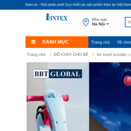
Intex.vn - Nhà phân phối Duy nhất các sản phẩm Intex tại Việt Na
Khu vực
Hà Nội
DANH MỤC
Trang chủ
Về chún
Trang chủ
ĐỒ CHƠI CHO BÉ
Xe trượt scooter, c