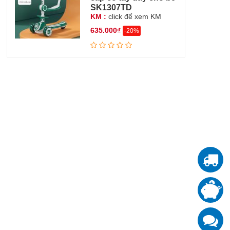
SK1307TD
KM :
click để xem KM
635.000₫
-20%
T
T
đ
K
z