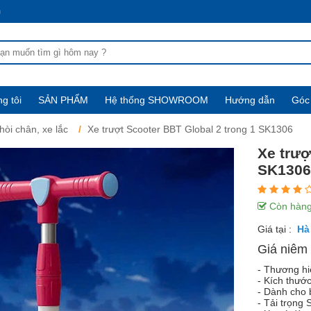
m
g tôi
SẢN PHẨM
Hệ thống SHOWROOM
Hướng dẫn
Góc 
hòi chân, xe lắc
Xe trượt Scooter BBT Global 2 trong 1 SK1306
Xe trượ
SK1306
Còn hàn
Giá tại :
Giá niêm 
- Thương hi
- Kích thướ
- Dành cho b
- Tải trọng