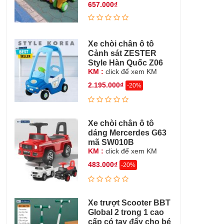
657.000₫
Xe chòi chân ô tô
Cảnh sát ZESTER
Style Hàn Quốc Z06
KM :
click để xem KM
2.195.000₫
-20%
Xe chòi chân ô tô
dáng Mercerdes G63
mã SW010B
KM :
click để xem KM
483.000₫
-20%
Xe trượt Scooter BBT
Global 2 trong 1 cao
cấp có tay đẩy cho bé