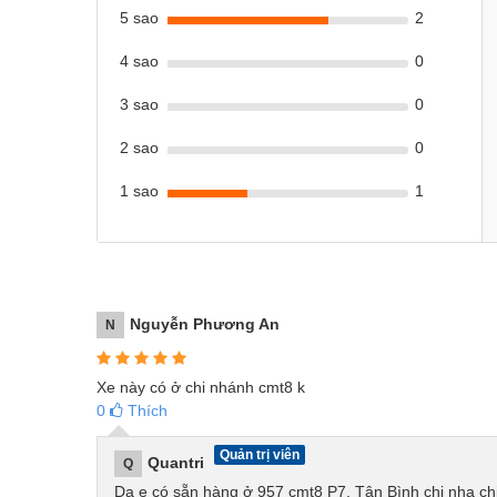
5 sao
2
4 sao
0
3 sao
0
2 sao
0
1 sao
1
Nguyễn Phương An
N
Xe này có ở chi nhánh cmt8 k
0
Thích
Quản trị viên
Quantri
Q
Dạ e có sẵn hàng ở 957 cmt8 P7, Tân Bình chị nha ch