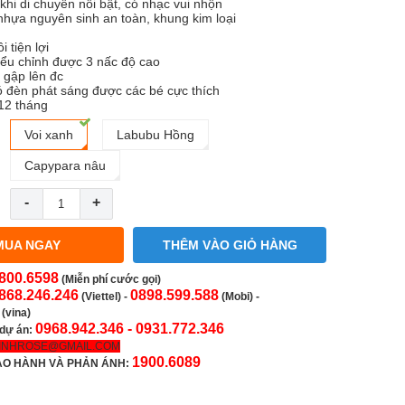
khi di chuyển nổi bật, có nhạc vui nhộn
 nhựa nguyên sinh an toàn, khung kim loại
i tiện lợi
iểu chỉnh được 3 nấc độ cao
 gập lên đc
ó đèn phát sáng được các bé cực thích
12 tháng
Voi xanh
Labubu Hồng
Capypara nâu
-
+
MUA NGAY
THÊM VÀO GIỎ HÀNG
800.6598
(Miễn phí cước gọi)
868.246.246
0898.599.588
(Viettel)
-
(Mobi) -
(vina)
0968.942.346 -
0931.772.346
 dự án:
INHROSE@GMAIL.COM
1900.6089
ẢO HÀNH VÀ PHẢN ÁNH: