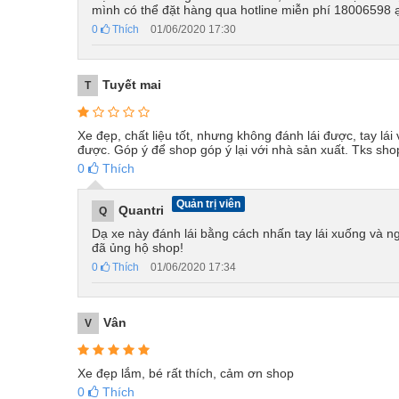
mình có thể đặt hàng qua hotline miễn phí 18006598 
0
Thích
01/06/2020 17:30
Tuyết mai
T
Xe đẹp, chất liệu tốt, nhưng không đánh lái được, tay lái
được. Góp ý để shop góp ý lại với nhà sản xuất. Tks sho
0
Thích
Quản trị viên
Quantri
Q
Dạ xe này đánh lái bằng cách nhấn tay lái xuống và n
đã ủng hộ shop!
0
Thích
01/06/2020 17:34
Vân
V
Xe đẹp lắm, bé rất thích, cảm ơn shop
0
Thích