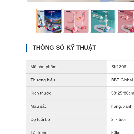
THÔNG SỐ KỸ THUẬT
Mã sản phẩm
SK1306
Thương hiệu
BBT Global
Kích thước
58*25*80c
Màu sắc
hồng, xanh 
Độ tuổi bé
2-7 tuổi
Tải trọng
50kg