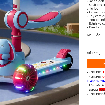
- Xe có đèn 
- Chất liệu:
chịu lực
- Có yên ngồ
- Tay cầm đ
- Yên có thể
- Bánh xe c
- Bảo hành 
Màu Sắc
Số lượng :
1
-
HOTLINE:
0
- HOTLINE:
0948.196.996
- Bán buôn &
- EMAIL:
VUL
-
HOTLINE B