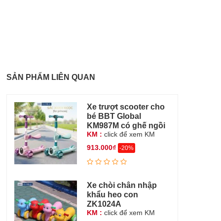
SẢN PHẨM LIÊN QUAN
Xe trượt scooter cho
bé BBT Global
KM987M có ghế ngồi
KM :
click để xem KM
913.000₫
-20%
Xe chòi chân nhập
khẩu heo con
ZK1024A
KM :
click để xem KM