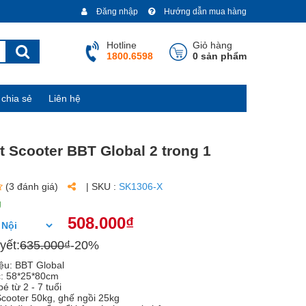
Đăng nhập
Hướng dẫn mua hàng
Hotline
Giỏ hàng
1800.6598
0 sản phẩm
chia sẻ
Liên hệ
t Scooter BBT Global 2 trong 1
(3 đánh giá)
| SKU :
SK1306-X
g
508.000₫
yết:
635.000₫
-20%
ệu: BBT Global
c: 58*25*80cm
é từ 2 - 7 tuổi
 Scooter 50kg, ghế ngồi 25kg