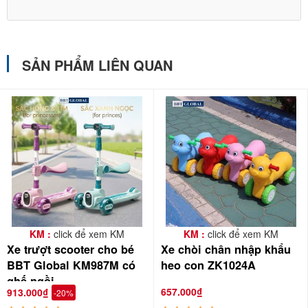
SẢN PHẨM LIÊN QUAN
KM :
click để xem KM
KM :
click để xem KM
Xe trượt scooter cho bé
Xe chòi chân nhập khẩu
BBT Global KM987M có
heo con ZK1024A
ghế ngồi
657.000₫
913.000₫
-20%