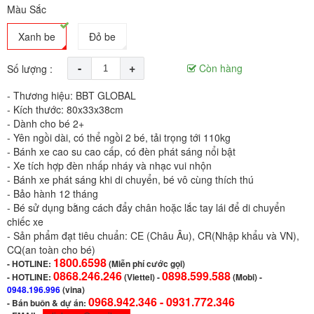
Màu Sắc
Xanh be
Đỏ be
-
+
Còn hàng
Số lượng :
- Thương hiệu: BBT GLOBAL
- Kích thước: 80x33x38cm
- Dành cho bé 2+
- Yên ngồi dài, có thể ngồi 2 bé, tải trọng tới 110kg
- Bánh xe cao su cao cấp, có đèn phát sáng nổi bật
- Xe tích hợp đèn nhấp nháy và nhạc vui nhộn
- Bánh xe phát sáng khi di chuyển, bé vô cùng thích thú
- Bảo hành 12 tháng
- Bé sử dụng bằng cách đẩy chân hoặc lắc tay lái để di chuyển
chiếc xe
- Sản phẩm đạt tiêu chuẩn: CE (Châu Âu), CR(Nhập khẩu và VN),
CQ(an toàn cho bé)
1800.6598
-
HOTLINE:
(Miễn phí cước gọi)
0868.246.246
0898.599.588
- HOTLINE:
(Viettel)
-
(Mobi) -
0948.196.996
(vina)
0968.942.346 -
0931.772.346
- Bán buôn & dự án: