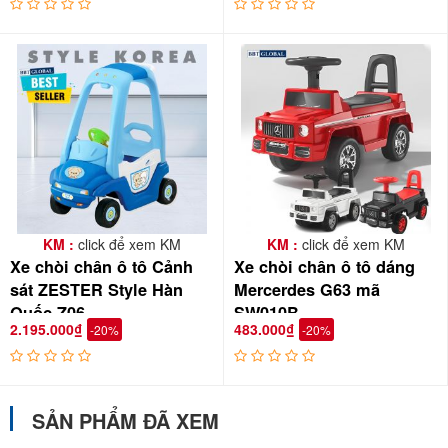
KM :
click để xem KM
KM :
click để xem KM
Xe chòi chân ô tô Cảnh
Xe chòi chân ô tô dáng
sát ZESTER Style Hàn
Mercerdes G63 mã
Quốc Z06
SW010B
2.195.000₫
483.000₫
-20%
-20%
SẢN PHẨM ĐÃ XEM