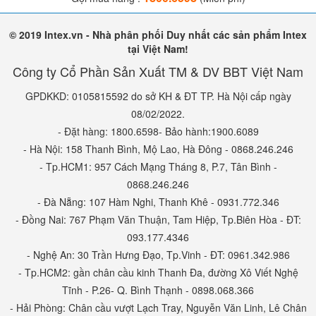
© 2019 Intex.vn - Nhà phân phối Duy nhất các sản phẩm Intex
tại Việt Nam!
Công ty Cổ Phần Sản Xuất TM & DV BBT Việt Nam
GPDKKD: 0105815592 do sở KH & ĐT TP. Hà Nội cấp ngày
08/02/2022.
- Đặt hàng: 1800.6598- Bảo hành:1900.6089
- Hà Nội: 158 Thanh Bình, Mộ Lao, Hà Đông - 0868.246.246
- Tp.HCM1: 957 Cách Mạng Tháng 8, P.7, Tân Bình -
0868.246.246
- Đà Nẵng: 107 Hàm Nghi, Thanh Khê - 0931.772.346
- Đồng Nai: 767 Phạm Văn Thuận, Tam Hiệp, Tp.Biên Hòa - ĐT:
093.177.4346
- Nghệ An: 30 Trần Hưng Đạo, Tp.Vinh - ĐT: 0961.342.986
- Tp.HCM2: gần chân cầu kinh Thanh Đa, đường Xô Viết Nghệ
Tĩnh - P.26- Q. Bình Thạnh - 0898.068.366
- Hải Phòng: Chân cầu vượt Lạch Tray, Nguyễn Văn Linh, Lê Chân