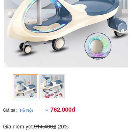
762.000đ
Giá tại :
Giá niêm yết:
914.400₫
-20%