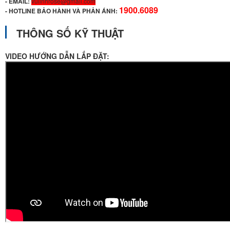
- EMAIL:
vulinhrose@gmail.com
1900.6089
-
HOTLINE BẢO HÀNH VÀ PHẢN ÁNH:
THÔNG SỐ KỸ THUẬT
VIDEO HƯỚNG DẪN LẮP ĐẶT: