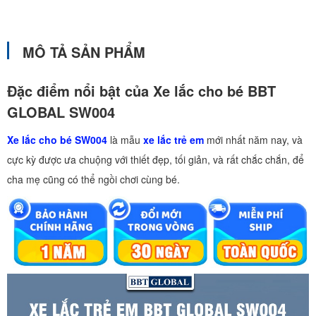
MÔ TẢ SẢN PHẨM
Đặc điểm nổi bật của Xe lắc cho bé BBT
GLOBAL SW004
Xe lắc cho bé SW004
là mẫu
xe lắc trẻ em
mới nhất năm nay, và
cực kỳ được ưa chuộng với thiết đẹp, tối giản, và rất chắc chắn, để
cha mẹ cũng có thể ngồi chơi cùng bé.