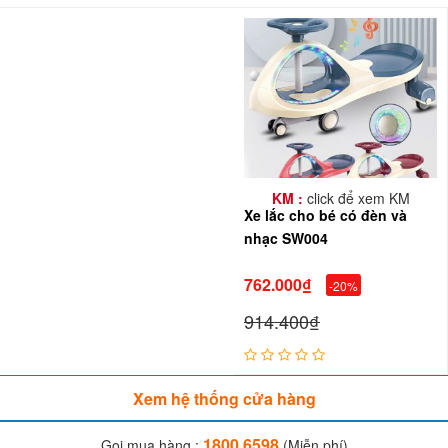
KM :
click để xem KM
Xe lắc cho bé có đèn và
nhạc SW004
762.000₫
-20%
914.400₫
Xem hệ thống cửa hàng
1800.6598
Gọi mua hàng :
(Miễn phí)