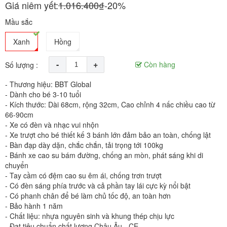
Giá niêm yết:
1.016.400₫
-20%
Mầu sắc
Xanh
Hồng
-
+
Còn hàng
Số lượng :
- Thương hiệu: BBT Global
- Dành cho bé 3-10 tuổi
- Kích thước: Dài 68cm, rộng 32cm, Cao chỉnh 4 nấc chiều cao từ
66-90cm
- Xe có đèn và nhạc vui nhộn
- Xe trượt cho bé thiết kế 3 bánh lớn đảm bảo an toàn, chống lật
- Bàn đạp dày dặn, chắc chắn, tải trọng tới 100kg
- Bánh xe cao su bám đường, chống an mòn, phát sáng khi di
chuyển
- Tay cầm có đệm cao su êm ái, chống trơn trượt
- Có đèn sáng phía trước và cả phần tay lái cực kỳ nổi bật
- Có phanh chân để bé làm chủ tốc độ, an toàn hơn
- Bảo hành 1 năm
- Chất liệu: nhựa nguyên sinh và khung thép chịu lực
- Đạt tiêu chuẩn chất lượng Châu Âu - CE