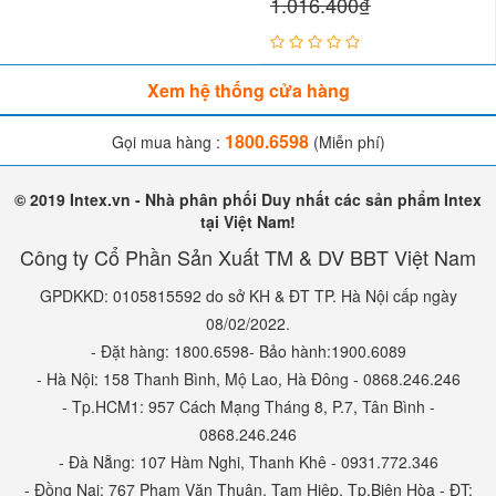
1.016.400₫
Xem hệ thống cửa hàng
1800.6598
Gọi mua hàng :
(Miễn phí)
© 2019 Intex.vn - Nhà phân phối Duy nhất các sản phẩm Intex
tại Việt Nam!
Công ty Cổ Phần Sản Xuất TM & DV BBT Việt Nam
GPDKKD: 0105815592 do sở KH & ĐT TP. Hà Nội cấp ngày
08/02/2022.
- Đặt hàng: 1800.6598- Bảo hành:1900.6089
- Hà Nội: 158 Thanh Bình, Mộ Lao, Hà Đông - 0868.246.246
- Tp.HCM1: 957 Cách Mạng Tháng 8, P.7, Tân Bình -
0868.246.246
- Đà Nẵng: 107 Hàm Nghi, Thanh Khê - 0931.772.346
- Đồng Nai: 767 Phạm Văn Thuận, Tam Hiệp, Tp.Biên Hòa - ĐT: