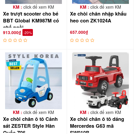
KM :
click để xem KM
KM :
click để xem KM
Xe trượt scooter cho bé
Xe chòi chân nhập khẩu
BBT Global KM987M có
heo con ZK1024A
ghế ngồi
657.000₫
913.000₫
-20%
KM :
click để xem KM
KM :
click để xem KM
Xe chòi chân ô tô Cảnh
Xe chòi chân ô tô dáng
sát ZESTER Style Hàn
Mercerdes G63 mã
Quốc Z06
SW010B