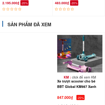
2.195.000₫
483.000₫
-20%
-20%
SẢN PHẨM ĐÃ XEM
KM :
click để xem KM
Xe trượt scooter cho bé
BBT Global KM987 Xanh
847.000₫
-20%