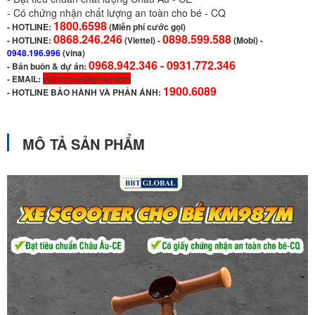
- Có chứng nhận chất lượng an toàn cho bé - CQ
1800.6598
-
HOTLINE:
(Miễn phí cước gọi)
0868.246.246
0898.599.588
- HOTLINE:
(Viettel)
-
(Mobi) -
0948.196.996
(vina)
0968.942.346 -
0931.772.346
- Bán buôn & dự án:
- EMAIL:
vulinhrose@gmail.com
1900.6089
-
HOTLINE BẢO HÀNH VÀ PHẢN ÁNH:
MÔ TẢ SẢN PHẨM