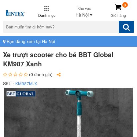
0
Khu vực
Hà Nội
Danh mục
Giỏ hàng
Bạn đang xem tại Hà Nội
Xe trượt scooter cho bé BBT Global
KM987 Xanh
(0 đánh giá)
SKU :
KM987M-X