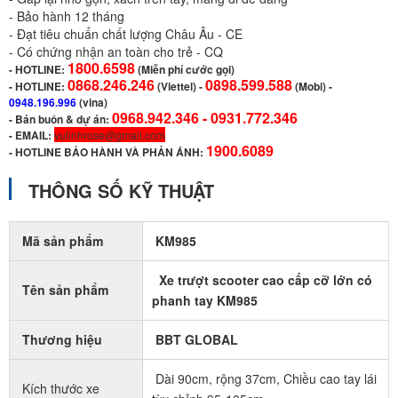
- Bảo hành 12 tháng
- Đạt tiêu chuẩn chất lượng Châu Âu - CE
- Có chứng nhận an toàn cho trẻ - CQ
1800.6598
-
HOTLINE:
(Miễn phí cước gọi)
0868.246.246
0898.599.588
- HOTLINE:
(Viettel)
-
(Mobi) -
0948.196.996
(vina)
0968.942.346 -
0931.772.346
- Bán buôn & dự án:
- EMAIL:
vulinhrose@gmail.com
1900.6089
-
HOTLINE BẢO HÀNH VÀ PHẢN ÁNH:
THÔNG SỐ KỸ THUẬT
Mã sản phẩm
KM985
Xe trượt scooter cao cấp cỡ lớn có
Tên sản phẩm
phanh tay KM985
Thương hiệu
BBT GLOBAL
Dài 90cm, rộng 37cm, Chiều cao tay lái
Kích thước xe