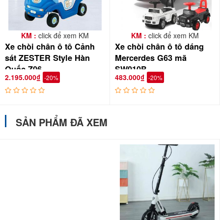
KM :
click để xem KM
KM :
click để xem KM
Xe chòi chân ô tô Cảnh
Xe chòi chân ô tô dáng
sát ZESTER Style Hàn
Mercerdes G63 mã
Quốc Z06
SW010B
2.195.000₫
483.000₫
-20%
-20%
SẢN PHẨM ĐÃ XEM