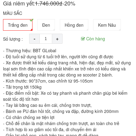
Giá niêm yết:
1.746.000₫
-20%
MÀU SẮC
Trắng đen
Đen
Hồng đen
Kem Nâu
-
+
Còn hàng
Số lượng :
- Thương hiệu: BBT GLobal
- Độ tuổi sử dụng từ 6 tuổi trở lên, người lớn cũng đi được
- Xe được thiết kế kiểu dáng trang nhã, hiện đại, đẹp mắt, sử dụng
loại sơn tĩnh điện cao cấp nhất khiến xe trở nên có kiểu dáng và
thiết kế đẳng cấp nhất trong các dòng xe scooter 2 bánh.
- Kích thước: 90*37cm, cao chỉnh từ 95-105cm
- Tải trọng tới 150kg
- Đặc điểm nổi bật: Xe có tay phanh và phanh chân giúp bé kiểm
soát tốc độ tốt hơn
- Tay lái bằng cao su êm cái, chống trơn trượt,
- Bánh xe PU đàn hồi tốt, chống va đập, đường kính 200mm
- Có chân chống xe tiện lợi
- Chỗ để chân là mặt nhám chống trơn trượt, an toàn cho trẻ
- Tích hợp lò xo giảm xóc tối đa, di chuyển êm ái
- Gấp lại nhỏ gọn, xách trên tay, mang đi dễ dàng