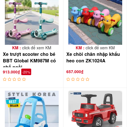
KM :
click để xem KM
KM :
click để xem KM
Xe trượt scooter cho bé
Xe chòi chân nhập khẩu
BBT Global KM987M có
heo con ZK1024A
ghế ngồi
657.000₫
913.000₫
-20%