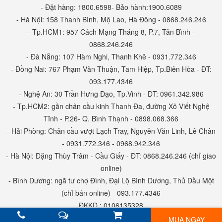
- Đặt hàng: 1800.6598- Bảo hành:1900.6089
- Hà Nội: 158 Thanh Bình, Mộ Lao, Hà Đông - 0868.246.246
- Tp.HCM1: 957 Cách Mạng Tháng 8, P.7, Tân Bình -
0868.246.246
- Đà Nẵng: 107 Hàm Nghi, Thanh Khê - 0931.772.346
- Đồng Nai: 767 Phạm Văn Thuận, Tam Hiệp, Tp.Biên Hòa - ĐT:
093.177.4346
- Nghệ An: 30 Trần Hưng Đạo, Tp.Vinh - ĐT: 0961.342.986
- Tp.HCM2: gần chân cầu kinh Thanh Đa, đường Xô Viết Nghệ
Tĩnh - P.26- Q. Bình Thạnh - 0898.068.366
- Hải Phòng: Chân cầu vượt Lạch Tray, Nguyễn Văn Linh, Lê Chân
- 0931.772.346 - 0968.942.346
- Hà Nội: Đặng Thùy Trâm - Cầu Giấy - ĐT: 0868.246.246 (chỉ giao
online)
- Bình Dương: ngã tư chợ Đình, Đại Lộ Bình Dương, Thủ Dầu Một
(chỉ bán online) - 093.177.4346
ĐKKD : 0106135328
MUA NGAY