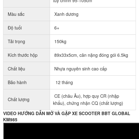
tùy chỉnh 95-105cm
Màu sắc
Xanh dương
Độ tuổi
6+
Tải trọng
150kg
Kích thước hộp
89x33x5cm, cân nặng đóng gói 6.5kg
Chất liệu
Nhựa nguyên sinh cao cấp
Bảo hành
12 tháng
CE (châu Âu), hợp quy CR (nhập
Chất lượng
khẩu), chứng nhận CQ (chất lượng)
VIDEO HƯỚNG DẪN MỞ VÀ GẬP XE SCOOTER BBT GLOBAL
KM985