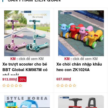
KM :
click để xem KM
KM :
click để xem KM
Xe trượt scooter cho bé
Xe chòi chân nhập khẩu
BBT Global KM987M có
heo con ZK1024A
ghế ngồi
657.000₫
913.000₫
-20%
Hình ảnh thực tế của sản phẩm được chụp tại Showroom: