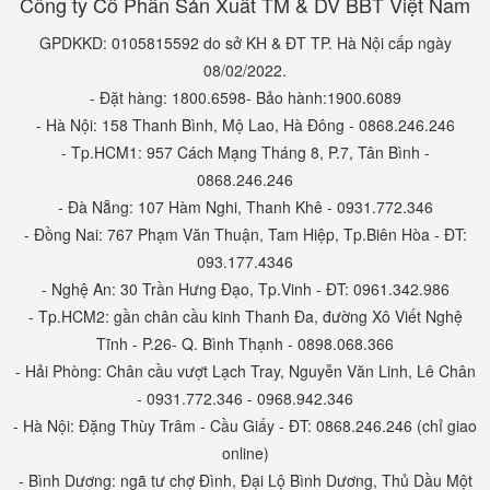
Công ty Cổ Phần Sản Xuất TM & DV BBT Việt Nam
GPDKKD: 0105815592 do sở KH & ĐT TP. Hà Nội cấp ngày
08/02/2022.
- Đặt hàng: 1800.6598- Bảo hành:1900.6089
- Hà Nội: 158 Thanh Bình, Mộ Lao, Hà Đông - 0868.246.246
- Tp.HCM1: 957 Cách Mạng Tháng 8, P.7, Tân Bình -
0868.246.246
- Đà Nẵng: 107 Hàm Nghi, Thanh Khê - 0931.772.346
- Đồng Nai: 767 Phạm Văn Thuận, Tam Hiệp, Tp.Biên Hòa - ĐT:
093.177.4346
- Nghệ An: 30 Trần Hưng Đạo, Tp.Vinh - ĐT: 0961.342.986
- Tp.HCM2: gần chân cầu kinh Thanh Đa, đường Xô Viết Nghệ
Tĩnh - P.26- Q. Bình Thạnh - 0898.068.366
- Hải Phòng: Chân cầu vượt Lạch Tray, Nguyễn Văn Linh, Lê Chân
- 0931.772.346 - 0968.942.346
- Hà Nội: Đặng Thùy Trâm - Cầu Giấy - ĐT: 0868.246.246 (chỉ giao
online)
- Bình Dương: ngã tư chợ Đình, Đại Lộ Bình Dương, Thủ Dầu Một