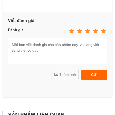
KHÁCH HÀNG THAM KHẢO KÊNH PHÂN PHỐI CHÍNH
HÃNG DƯỚI ĐÂY:
Viết đánh giá
Danh sách hệ thống phân phối chính hãng của
Đánh giá
babycuatoi.vn -> Click tại đây
✪ Hãng sản xuất: BBT GLOBAL
✪ Kích thước:
✪ Nguyên liệu: Nhựa nguyên sinh cao cấp nhập khẩu từ Hàn
Quốc, sản phẩm rất dầy dặn và chắc chắn. Chỗ ngồi rộng và sâu
giúp bé ngồi thoải mái.
✪ Sản phẩm chất lượng cao, được sản xuất theo Tiêu chuẩn Châu
Âu,có chứng nhận của Tổng cục TCĐL Chất lượng, NK và PP bởi
Thêm ảnh
GỬI
cty BBT Việt Nam, số 1 về đồ chơi trẻ em, đồ chơi cho bé an toàn,
thiết bị giáo dục và thiết bị khu vui chơi giải trí,
website:babycuatoi.vn - thietbivuichoi.vn.
SẢN PHẨM LIÊN QUAN