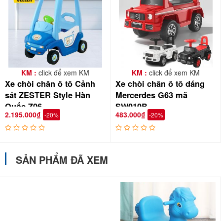
KM :
click để xem KM
KM :
click để xem KM
Xe chòi chân ô tô Cảnh
Xe chòi chân ô tô dáng
sát ZESTER Style Hàn
Mercerdes G63 mã
Quốc Z06
SW010B
2.195.000₫
483.000₫
-20%
-20%
SẢN PHẨM ĐÃ XEM
Sản phẩm đã qua kiểm định chất lượng, đảm bảo an
toàn tuyệt đối với trẻ: