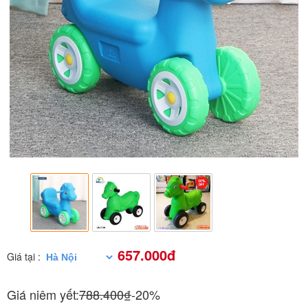
657.000đ
Giá tại :
Giá niêm yết:
788.400₫
-20%