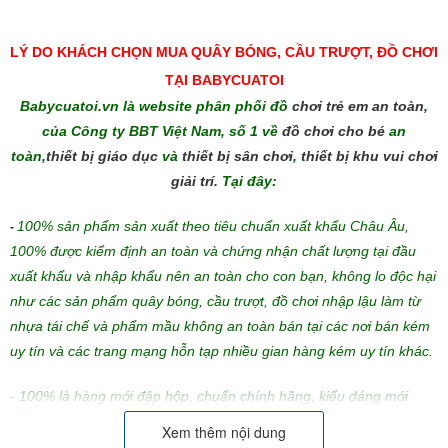
LÝ DO KHÁCH CHỌN MUA QUÂY BÓNG, CẦU TRƯỢT, ĐỒ CHƠI
TẠI BABYCUATOI
Babycuatoi.vn là website phân phối đồ
chơi trẻ em an toàn
,
của Công ty BBT Việt Nam, số 1 về
đồ chơi cho bé
an
toàn,
thiết bị giáo dục
và
thiết bị sân chơi
,
thiết bị khu vui chơi
giải trí
. Tại đây:
100% sản phẩm sản xuất theo tiêu chuẩn xuất khẩu Châu Âu,
-
100% được kiểm định an toàn và chứng nhận chất lượng tại đầu
xuất khẩu và nhập khẩu nên an toàn cho con bạn, không lo độc hại
như các sản phẩm quây bóng, cầu trượt, đồ chơi nhập lậu làm từ
nhựa tái chế và phẩm mầu không an toàn bán tại các nơi bán kém
uy tín và các trang mạng hỗn tạp nhiều gian hàng kém uy tín khác.
- 100% là hàng mới đập hộp, chuẩn chính hãng, kiểu dáng mới
nhất, HOT nhất trên thị trường. Với sản phẩm quây bóng, cầu trượt
Xem thêm nội dung
Hàn Quốc bạn sẽ yên tâm là chuẩn Hàn Quốc MADE IN KOREA với