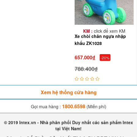
KM :
click để xem KM
Xe chòi chân ngựa nhập
khẩu ZK1028
657.000₫
-20%
788.400₫
✪ Cu cậu thích thú khi được bố mua cho chiếc xe chòi
Xem hệ thống cửa hàng
chân Cún Con:
1800.6598
Gọi mua hàng :
(Miễn phí)
© 2019 Intex.vn - Nhà phân phối Duy nhất các sản phẩm Intex
tại Việt Nam!