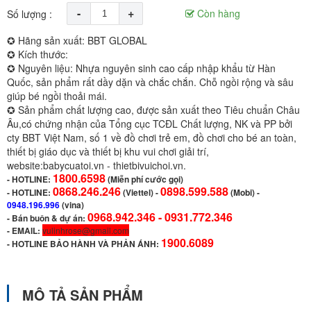
-
+
Còn hàng
Số lượng :
✪ Hãng sản xuất: BBT GLOBAL
✪ Kích thước:
✪ Nguyên liệu: Nhựa nguyên sinh cao cấp nhập khẩu từ Hàn
Quốc, sản phẩm rất dầy dặn và chắc chắn. Chỗ ngồi rộng và sâu
giúp bé ngồi thoải mái.
✪ Sản phẩm chất lượng cao, được sản xuất theo Tiêu chuẩn Châu
Âu,có chứng nhận của Tổng cục TCĐL Chất lượng, NK và PP bởi
cty BBT Việt Nam, số 1 về đồ chơi trẻ em, đồ chơi cho bé an toàn,
thiết bị giáo dục và thiết bị khu vui chơi giải trí,
website:babycuatoi.vn - thietbivuichoi.vn.
1800.6598
-
HOTLINE:
(Miễn phí cước gọi)
0868.246.246
0898.599.588
- HOTLINE:
(Viettel)
-
(Mobi) -
0948.196.996
(vina)
0968.942.346 -
0931.772.346
- Bán buôn & dự án:
- EMAIL:
vulinhrose@gmail.com
1900.6089
-
HOTLINE BẢO HÀNH VÀ PHẢN ÁNH:
MÔ TẢ SẢN PHẨM