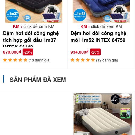
KM :
click để xem KM
KM :
click để xem KM
Đệm hơi đôi công nghệ
Đệm hơi đôi công nghệ
tích hợp gối đầu 1m37
mới 1m52 INTEX 64759
INTEX 64142
879.000₫
934.000₫
-20%
-20%
Vào mùa đông, khi đắp thêm chăn lên thì đệm giữ nhiệt rất tốt. Do
(13 đánh giá)
(12 đánh giá)
vậy ấm áp vào mùa đông và thoáng mát vào mùa hè nên có thể sử
dụng quanh năm.
SẢN PHẨM ĐÃ XEM
Công nghệ Fiber-Tech là cấu trúc nội bộ của nệm, bao gồm hàng
ngàn sợi dọc với đồ bền cao giúp tăng tuổi thọ của đệm cũng như
tạp ra sự thoải mái cho người sử dụng.
✪ Review đệm hơi công nghệ mới INTEX