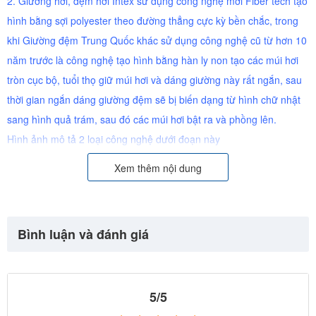
2. Giường hơi, đệm hơi Intex sử dụng công nghệ mới Fiber tech tạo
hình bằng sợi polyester theo đường thẳng cực kỳ bền chắc, trong
khi Giường đệm Trung Quốc khác sử dụng công nghệ cũ từ hơn 10
năm trước là công nghệ tạo hình bằng hàn ly non tạo các múi hơi
tròn cục bộ, tuổi thọ giữ múi hơi và dáng giường này rất ngắn, sau
thời gian ngắn dáng giường đệm sẽ bị biến dạng từ hình chữ nhật
sang hình quả trám, sau đó các múi hơi bật ra và phồng lên.
Hình ảnh mô tả 2 loại công nghệ dưới đoạn này
3. Tuổi thọ giường đệm hơi INTEX gấp 10 giường đệm hơi Trung
Xem thêm nội dung
Quốc khác (nếu dùng liên tục giường đệm hơi INTEX bạn có thể
dùng trong vài năm trong khi giường đệm Trung Quốc khác dùng
vài tháng là múi hơi bật ra phồng như quả bóng)
Bình luận và đánh giá
4. Công nghệ Fiber tech không chỉ tăng độ bền sàn phẩm, mà cỏn
tạo hình múi hơi tốt cho sức khoẻ của người sử dụng, bạn có thể
tùy chỉnh độ căng, mềm phù hợp cơ thể, cho bạn giấc ngủ ngon và
5/5
sâu