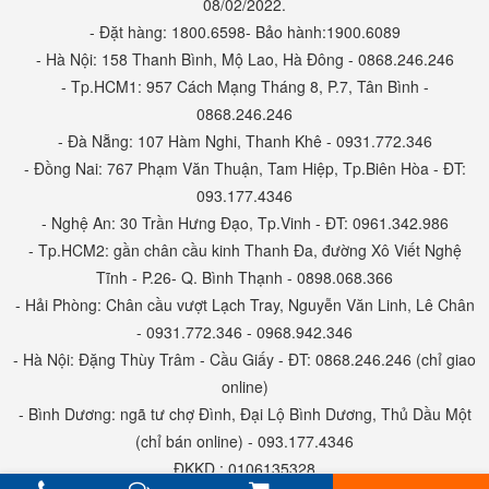
08/02/2022.
- Đặt hàng: 1800.6598- Bảo hành:1900.6089
- Hà Nội: 158 Thanh Bình, Mộ Lao, Hà Đông - 0868.246.246
- Tp.HCM1: 957 Cách Mạng Tháng 8, P.7, Tân Bình -
0868.246.246
- Đà Nẵng: 107 Hàm Nghi, Thanh Khê - 0931.772.346
- Đồng Nai: 767 Phạm Văn Thuận, Tam Hiệp, Tp.Biên Hòa - ĐT:
093.177.4346
- Nghệ An: 30 Trần Hưng Đạo, Tp.Vinh - ĐT: 0961.342.986
- Tp.HCM2: gần chân cầu kinh Thanh Đa, đường Xô Viết Nghệ
Tĩnh - P.26- Q. Bình Thạnh - 0898.068.366
- Hải Phòng: Chân cầu vượt Lạch Tray, Nguyễn Văn Linh, Lê Chân
- 0931.772.346 - 0968.942.346
- Hà Nội: Đặng Thùy Trâm - Cầu Giấy - ĐT: 0868.246.246 (chỉ giao
online)
- Bình Dương: ngã tư chợ Đình, Đại Lộ Bình Dương, Thủ Dầu Một
(chỉ bán online) - 093.177.4346
ĐKKD : 0106135328