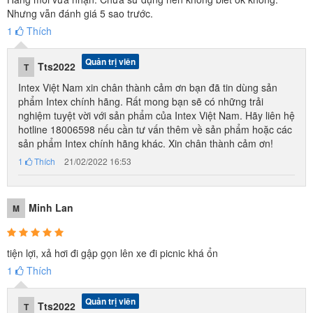
- Tăng độ bền sản phẩm gấp x10 lần
Nhưng vẫn đánh giá 5 sao trước.
1
Thích
- Tăng độ êm ái, mềm mại gấp x5 lần
- Rút ngắn thời gian bơm xuống -15%
Quản trị viên
Tts2022
T
- Công nghệ sợi cải tiến Fiber-tech của INTEX đã được bảo hộ
Intex Việt Nam xin chân thành cảm ơn bạn đã tin dùng sản
■ Thơi gian bơm hơn 2 phút, dễ dàng gấp gọn
phẩm Intex chính hãng. Rất mong bạn sẽ có những trải
■ Chất liệu PVC cao cấp nhập khẩu Mỹ, không thấm nước dễ vệ
nghiệm tuyệt vời với sản phẩm của Intex Việt Nam. Hãy liên hệ
hotline 18006598 nếu cần tư vấn thêm về sản phẩm hoặc các
sinh (dùng khăn ẩm lau là sạch)
sản phẩm Intex chính hãng khác. Xin chân thành cảm ơn!
■ Phù hợp sử dụng tại văn phòng, nhà trọ, dùng cá nhân, mang đi
1
Thích
21/02/2022 16:53
du lịch, dã ngoại...
■ Sản phẩm bảo hành 1 năm, bảo trì vĩnh viễn, có dán tem đảm
Minh Lan
bảo chính hãng và phiếu bảo hành của Công ty TNHH sản phẩm
M
bơm hơi INTEX Việt Nam.
■ Đệm hơi INTEX cao cấp được sản xuất theo tiêu chuẩn xuất khẩu
tiện lợi, xả hơi đi gập gọn lên xe đi picnic khá ổn
Châu ÂU - CE, nên được kiểm duyệt nghiêm ngặt từ nguyên vật
1
Thích
liệu đầu vào cho tới quy trình công nghệ sản xuất tới khâu đóng gói
Quản trị viên
cẩn thận và tỉ mỉ!
Tts2022
T