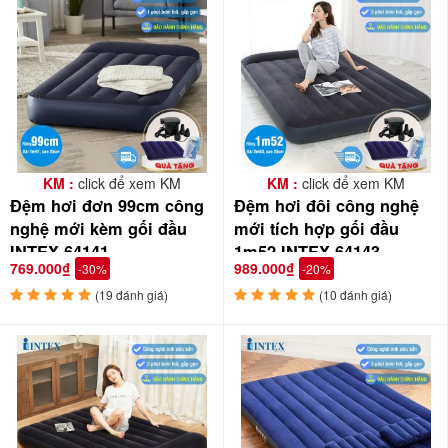
KM :
click để xem KM
KM :
click để xem KM
Đệm hơi đơn 99cm công
Đệm hơi đôi công nghệ
nghệ mới kèm gối đầu
mới tích hợp gối đầu
INTEX 64141
1m52 INTEX 64143
769.000₫
989.000₫
-30%
-20%
(19 đánh giá)
(10 đánh giá)