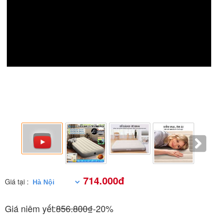
714.000đ
Giá tại :
Giá niêm yết:
856.800₫
-20%