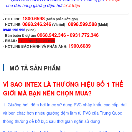
cho đơn hàng giường đệm hơi
từ 4 triệu
1800.6598
-
HOTLINE:
(Miễn phí cước gọi)
0868.246.246
0898.599.588
- HOTLINE:
(Viettel)
-
(Mobi) -
0948.196.996
(vina)
0968.942.346 -
0931.772.346
- Bán buôn & dự án:
- EMAIL:
vulinhrose@gmail.com
1900.6089
-
HOTLINE BẢO HÀNH VÀ PHẢN ÁNH:
MÔ TẢ SẢN PHẨM
VÌ SAO INTEX LÀ THƯƠNG HIỆU SỐ 1 THẾ
GIỚI MÀ BẠN NÊN CHỌN MUA?
1. Giường hơi, đệm hơi Intex sử dụng PVC nhập khẩu cao cấp, dai
và bền chắc hơn nhiều giường đệm làm tù PVC của Trung Quốc
thông thường dễ bở bục sau thời gian ngắn sử dụng