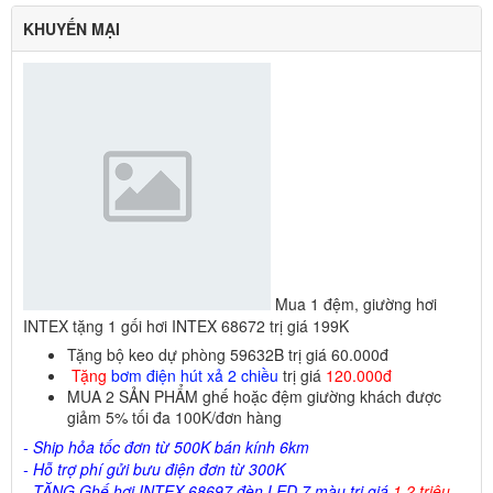
KHUYẾN MẠI
Mua 1 đệm, giường hơi
INTEX tặng 1 gối hơi INTEX 68672 trị giá 199K
Tặng bộ keo dự phòng 59632B trị giá 60.000đ
Tặng
bơm điện hút xả 2 chiều
trị giá
120.000đ
MUA 2 SẢN PHẨM ghế hoặc đệm giường khách được
giảm 5% tối đa 100K/đơn hàng
- Ship hỏa tốc đơn từ 500K bán kính 6km
- Hỗ trợ phí gửi bưu điện đơn từ 300K
- TẶNG Ghế hơi INTEX 68697 đèn LED 7 màu trị giá
1.2 triệu