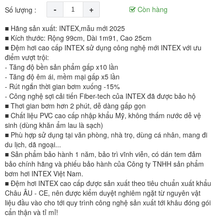
-
+
Còn hàng
Số lượng :
■ Hãng sản xuất: INTEX,mẫu mới 2025
■ Kích thước: Rộng 99cm, Dài 1m91, Cao 25cm
■ Đệm hơi cao cấp INTEX sử dụng công nghệ mới INTEX với ưu
điểm vượt trội:
- Tăng độ bền sản phẩm gấp x10 lần
- Tăng độ êm ái, mềm mại gấp x5 lần
- Rút ngắn thời gian bơm xuống -15%
- Công nghệ sợi cải tiến Fiber-tech của INTEX đã được bảo hộ
■ Thơi gian bơm hơn 2 phút, dễ dàng gấp gọn
■ Chất liệu PVC cao cấp nhập khẩu Mỹ, không thấm nước dễ vệ
sinh (dùng khăn ẩm lau là sạch)
■ Phù hợp sử dụng tại văn phòng, nhà trọ, dùng cá nhân, mang đi
du lịch, dã ngoại...
■ Sản phẩm bảo hành 1 năm, bảo trì vĩnh viễn, có dán tem đảm
bảo chính hãng và phiếu bảo hành của Công ty TNHH sản phẩm
bơm hơi INTEX Việt Nam.
■ Đệm hơi INTEX cao cấp được sản xuất theo tiêu chuẩn xuất khẩu
Châu ÂU - CE, nên được kiểm duyệt nghiêm ngặt từ nguyên vật
liệu đầu vào cho tới quy trình công nghệ sản xuất tới khâu đóng gói
cẩn thận và tỉ mỉ!