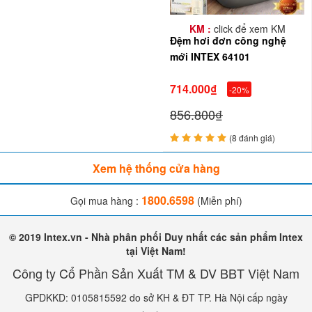
KM :
click để xem KM
Đệm hơi đơn công nghệ
mới INTEX 64101
714.000₫
-20%
856.800₫
(8 đánh giá)
Xem hệ thống cửa hàng
1800.6598
Gọi mua hàng :
(Miễn phí)
© 2019 Intex.vn - Nhà phân phối Duy nhất các sản phẩm Intex
tại Việt Nam!
Công ty Cổ Phần Sản Xuất TM & DV BBT Việt Nam
GPDKKD: 0105815592 do sở KH & ĐT TP. Hà Nội cấp ngày