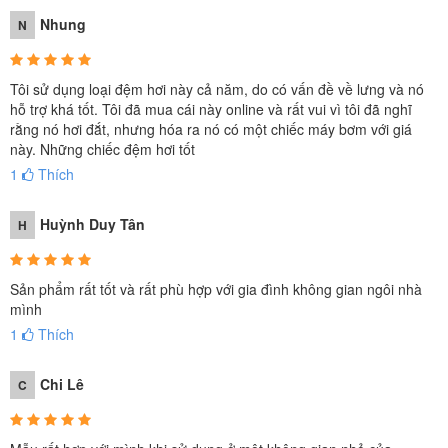
Đệm hơi công nghệ mới INTEX 64101 mẫu thiết kế mới
là một
sản phẩm với chất lượng tuyệt vời, mang đến sự thoải mái cho
Nhung
N
người sử dụng. Đệm được chế tạo bằng công nghệ Fiber-Tech tiên
tiến, với độ bền cao hơn rất nhiều, mang lại cho người sử dụng sự
cảm nhận êm ái vượt trội cho một giấc ngủ sâu sau 1 ngày dài làm
Tôi sử dụng loại đệm hơi này cả năm, do có vấn đề về lưng và nó
việc.
hỗ trợ khá tốt. Tôi đã mua cái này online và rất vui vì tôi đã nghĩ
Thực tế, Khi sử dụng Đệm hơi so với các đệm mút và đệm bông ép
rằng nó hơi đắt, nhưng hóa ra nó có một chiếc máy bơm với giá
thông thường sẽ thoáng khí và mát hơn do có các rãnh thoáng khí,
này. Những chiếc đệm hơi tốt
lớp phủ nhung bên trền bề mặt nhằm tránh bề mặt đệm tiếp xúc
1
Thích
trực tiếp vào da, tạo cảm giác thoải mái, thông thoáng mồ hôi cho
Huỳnh Duy Tân
H
khách khi nằm vào thời tiết nóng
Vào mùa đông, khi đắp thêm chăn lên thì đệm giữ nhiệt rất tốt. Do
vậy ấm áp vào mùa đông và thoáng mát vào mùa hè nên có thể sử
Sản phẩm rất tốt và rất phù hợp với gia đình không gian ngôi nhà
mình
dụng quanh năm.
1
Thích
Chi Lê
C