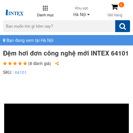
0
Khu vực
Hà Nội
Danh mục
Giỏ hàng
Bạn đang xem tại Hà Nội
Đệm hơi đơn công nghệ mới INTEX 64101
(8 đánh giá)
SKU :
64101