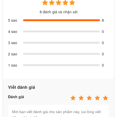
5. Intex Việt Nam bảo hành 1 năm, bảo trì trọn đời sản phẩm.
8 đánh giá và nhận xét
Chúng tôi có nhiều chi nhánh và địa chỉ rõ ràng trên toàn quốc để
5 sao
8
bảo hành cho bạn, trong khi các đơn vị bán hàng khác không có
địa chỉ rõ ràng, thường sẽ chỉ chịu trách nhiệm với bạn trong 1
4 sao
0
tháng đầu tiên khi bạn còn khả năng đánh giá về sản phẩm.
3 sao
0
2 sao
0
1 sao
0
Viết đánh giá
Đánh giá