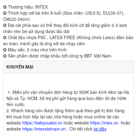
✪ Thương hiệu: INTEX
✪ Thích hợp với bé trên 8 tuổi (Size chân: US(3-5), EU(35-37),
CM(22-24cm)
✪ Đai cài phía sau có thể thay đổi kích cỡ để tăng giảm 2-3 size
chân nên bé sử dụng được lâu dài
✪ Chất liệu nhựa PVC , LATEX FREE (Không chứa Latex) đảm bảo
an toàn, tránh gây dị ứng với da nhạy cảm
✪ Màu sắc: 2 màu như trên hình
✪ Sản phẩm được nhập khẩu bởi công ty BBT Việt Nam
KHUYẾN MẠI
1. Miễn phí vận chuyển đơn hàng từ 300K bán kính 6km tại Hà
Nội và Tp. HCM, hỗ trợ phí gửi hàng qua bưu điện tối đa 100k
tiền cước.
2
.
Khách hàng còn được tặng thêm quà theo giá trị đơn hàng
khi mua trực tiếp tại các cửa hàng hoặc mua online tại các
website
https://babycuatoi.vn
hoặc website
https://intex.vn
hoặc
website
https://intexvietnam.vn
. Chi tiết click
tại đây