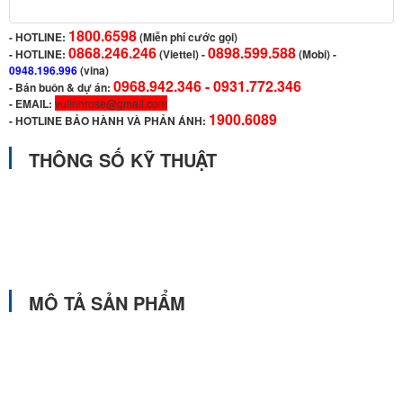
1800.6598
-
HOTLINE:
(Miễn phí cước gọi)
0868.246.246
0898.599.588
- HOTLINE:
(Viettel)
-
(Mobi) -
0948.196.996
(vina)
0968.942.346 -
0931.772.346
- Bán buôn & dự án:
- EMAIL:
vulinhrose@gmail.com
1900.6089
-
HOTLINE BẢO HÀNH VÀ PHẢN ÁNH:
THÔNG SỐ KỸ THUẬT
MÔ TẢ SẢN PHẨM