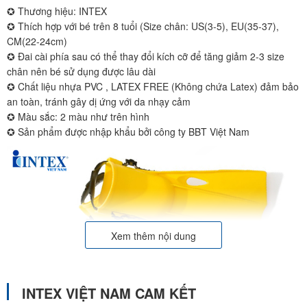
✪ Thương hiệu: INTEX
✪ Thích hợp với bé trên 8 tuổi (Size chân: US(3-5), EU(35-37),
CM(22-24cm)
✪ Đai cài phía sau có thể thay đổi kích cỡ để tăng giảm 2-3 size
chân nên bé sử dụng được lâu dài
✪ Chất liệu nhựa PVC , LATEX FREE (Không chứa Latex) đảm bảo
an toàn, tránh gây dị ứng với da nhạy cảm
✪ Màu sắc: 2 màu như trên hình
✪ Sản phẩm được nhập khẩu bởi công ty BBT Việt Nam
Xem thêm nội dung
INTEX VIỆT NAM CAM KẾT