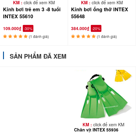
KM :
click để xem KM
KM :
click để xem KM
Kính bơi trẻ em 3 -8 tuổi
Kính bơi ống thở INTEX
INTEX 55610
55648
109.000₫
384.000₫
-30%
-20%
(1 đánh giá)
(1 đánh giá)
SẢN PHẨM ĐÃ XEM
KM :
click để xem KM
Chân vịt INTEX 55936