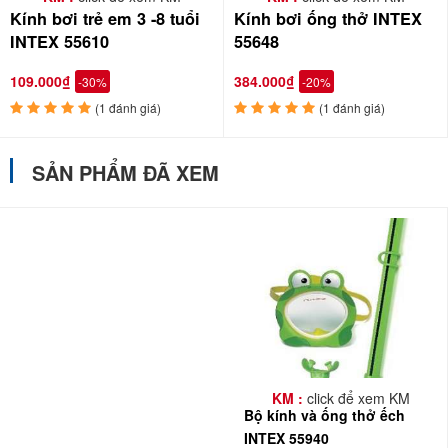
Kính bơi trẻ em 3 -8 tuổi
Kính bơi ống thở INTEX
INTEX 55610
55648
109.000₫
384.000₫
-30%
-20%
(1 đánh giá)
(1 đánh giá)
SẢN PHẨM ĐÃ XEM
KM :
click để xem KM
Bộ kính và ống thở ếch
INTEX 55940