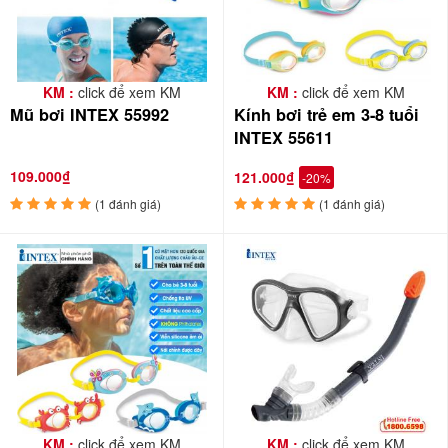
KM :
click để xem KM
KM :
click để xem KM
Mũ bơi INTEX 55992
Kính bơi trẻ em 3-8 tuổi
INTEX 55611
109.000₫
121.000₫
-20%
(1 đánh giá)
(1 đánh giá)
KM :
click để xem KM
KM :
click để xem KM