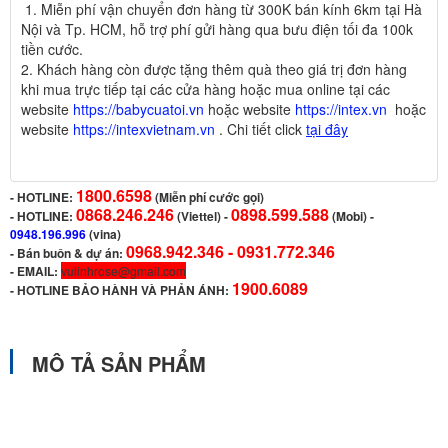
1. Miễn phí vận chuyển đơn hàng từ 300K bán kính 6km tại Hà
Nội và Tp. HCM, hỗ trợ phí gửi hàng qua bưu điện tối đa 100k
tiền cước.
2
.
Khách hàng còn được tặng thêm quà theo giá trị đơn hàng
khi mua trực tiếp tại các cửa hàng hoặc mua online tại các
website
https://babycuatoi.vn
hoặc website
https://intex.vn
hoặc
website
https://intexvietnam.vn
. Chi tiết click
tại đây
1800.6598
-
HOTLINE:
(Miễn phí cước gọi)
0868.246.246
0898.599.588
- HOTLINE:
(Viettel)
-
(Mobi) -
0948.196.996
(vina)
0968.942.346 -
0931.772.346
- Bán buôn & dự án:
- EMAIL:
vulinhrose@gmail.com
1900.6089
-
HOTLINE BẢO HÀNH VÀ PHẢN ÁNH:
MÔ TẢ SẢN PHẨM