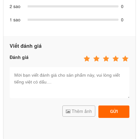
2 sao
0
1 sao
0
100% sản phẩm do Babycuatoi.vn cung cấp đều đạt TCVN về an
toàn do Tổng cục Tiêu chuẩn đo lường chất lượng Việt Nam chứng
Viết đánh giá
nhận.
Đánh giá
Click vào đây
để xem danh mục các sản phẩm
do
Babycuatoi.vn
cung cấp.
Chúng tôi luôn đặt mình ở vị trí của các bạn, coi con các bạn
là con của chính chúng tôi. Do vậy, Babycuatoi.vn cam kết
cung cấp những sản phẩm cho Trẻ em có chất lượng tốt nhất
và giá cả hợp lý nhất!
Thêm ảnh
GỬI