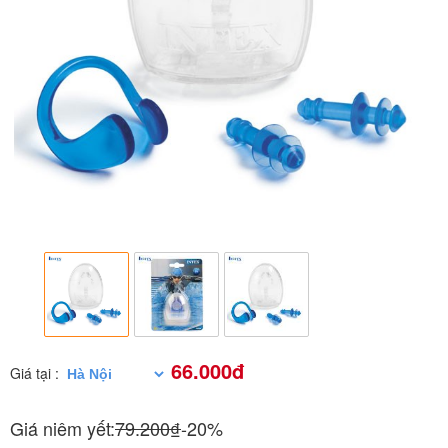
66.000đ
Giá tại :
Giá niêm yết:
79.200₫
-20%