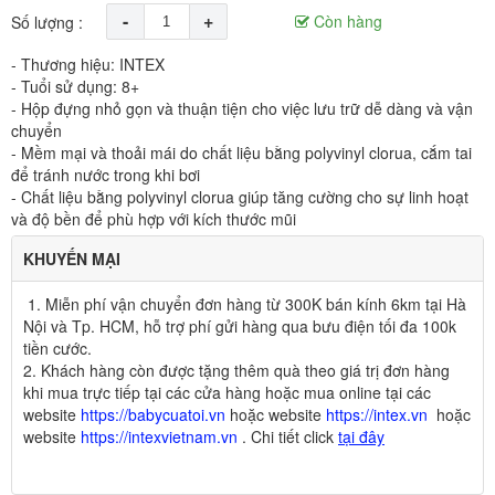
-
+
Còn hàng
Số lượng :
- Thương hiệu: INTEX
- Tuổi sử dụng: 8+
- Hộp đựng nhỏ gọn và thuận tiện cho việc lưu trữ dễ dàng và vận
chuyển
- Mềm mại và thoải mái do chất liệu bằng polyvinyl clorua, cắm tai
để tránh nước trong khi bơi
- Chất liệu bằng polyvinyl clorua giúp tăng cường cho sự linh hoạt
và độ bền để phù hợp với kích thước mũi
KHUYẾN MẠI
1. Miễn phí vận chuyển đơn hàng từ 300K bán kính 6km tại Hà
Nội và Tp. HCM, hỗ trợ phí gửi hàng qua bưu điện tối đa 100k
tiền cước.
2
.
Khách hàng còn được tặng thêm quà theo giá trị đơn hàng
khi mua trực tiếp tại các cửa hàng hoặc mua online tại các
website
https://babycuatoi.vn
hoặc website
https://intex.vn
hoặc
website
https://intexvietnam.vn
. Chi tiết click
tại đây