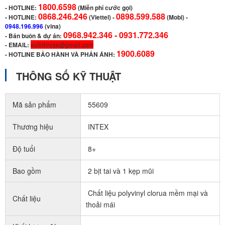
1800.6598
-
HOTLINE:
(Miễn phí cước gọi)
0868.246.246
0898.599.588
- HOTLINE:
(Viettel)
-
(Mobi) -
0948.196.996
(vina)
0968.942.346 -
0931.772.346
- Bán buôn & dự án:
- EMAIL:
vulinhrose@gmail.com
1900.6089
-
HOTLINE BẢO HÀNH VÀ PHẢN ÁNH:
THÔNG SỐ KỸ THUẬT
Mã sản phẩm
55609
Thương hiệu
INTEX
Độ tuổi
8+
Bao gồm
2 bịt tai và 1 kẹp mũi
Chất liệu polyvinyl clorua mềm mại và
Chất liệu
thoải mái