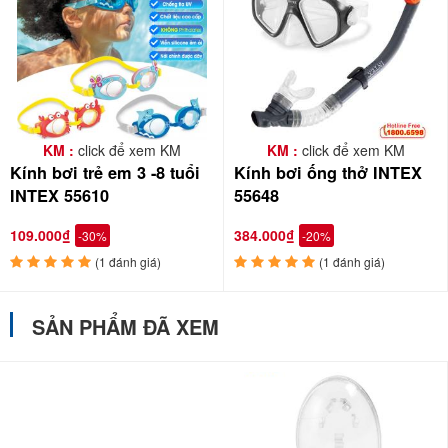
KM :
click để xem KM
KM :
click để xem KM
Kính bơi trẻ em 3 -8 tuổi
Kính bơi ống thở INTEX
INTEX 55610
55648
109.000₫
384.000₫
-30%
-20%
(1 đánh giá)
(1 đánh giá)
SẢN PHẨM ĐÃ XEM