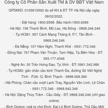
Công ty Cổ Phần Sản Xuất TM & DV BBT Việt Nam
GPDKKD: 0105815592 do sở KH & ĐT TP. Hà Nội cấp ngày
08/02/2022.
- Đặt hàng: 1800.6598- Bảo hành:1900.6089
- Hà Nội: 158 Thanh Bình, Mộ Lao, Hà Đông - 0868.246.246
- Tp.HCM1: 957 Cách Mạng Tháng 8, P.7, Tân Bình -
0868.246.246
- Đà Nẵng: 107 Hàm Nghi, Thanh Khê - 0931.772.346
- Đồng Nai: 767 Phạm Văn Thuận, Tam Hiệp, Tp.Biên Hòa - ĐT:
093.177.4346
- Nghệ An: 30 Trần Hưng Đạo, Tp.Vinh - ĐT: 0961.342.986
- Tp.HCM2: gần chân cầu kinh Thanh Đa, đường Xô Viết Nghệ
Tĩnh - P.26- Q. Bình Thạnh - 0898.068.366
- Hải Phòng: Chân cầu vượt Lạch Tray, Nguyễn Văn Linh, Lê Chân
- 0931.772.346 - 0968.942.346
- Hà Nội: Đặng Thùy Trâm - Cầu Giấy - ĐT: 0868.246.246 (chỉ giao
online)
- Bình Dương: ngã tư chợ Đình, Đại Lộ Bình Dương, Thủ Dầu Một