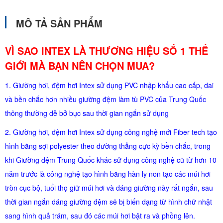
MÔ TẢ SẢN PHẨM
VÌ SAO INTEX LÀ THƯƠNG HIỆU SỐ 1 THẾ
GIỚI MÀ BẠN NÊN CHỌN MUA?
1. Giường hơi, đệm hơi Intex sử dụng PVC nhập khẩu cao cấp, dai
và bền chắc hơn nhiều giường đệm làm tù PVC của Trung Quốc
thông thường dễ bở bục sau thời gian ngắn sử dụng
2. Giường hơi, đệm hơi Intex sử dụng công nghệ mới Fiber tech tạo
hình bằng sợi polyester theo đường thẳng cực kỳ bền chắc, trong
khi Giường đệm Trung Quốc khác sử dụng công nghệ cũ từ hơn 10
năm trước là công nghệ tạo hình bằng hàn ly non tạo các múi hơi
tròn cục bộ, tuổi thọ giữ múi hơi và dáng giường này rất ngắn, sau
thời gian ngắn dáng giường đệm sẽ bị biến dạng từ hình chữ nhật
sang hình quả trám, sau đó các múi hơi bật ra và phồng lên.