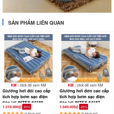
SẢN PHẨM LIÊN QUAN
KM :
click để xem KM
KM :
click để xem KM
Giường hơi đôi cao cấp
Giường hơi đơn cao cấp
tích hợp bơm sạc điện
tích hợp bơm sạc điện
tiện lợi INTEX 64189
tiện lợi INTEX 64187
1.310.000₫
1.040.000₫
-20%
-20%
(4 đánh giá)
(5 đánh giá)