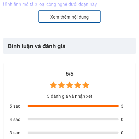
Hình ảnh mô tả 2 loại công nghệ dưới đoạn này
3. Tuổi thọ giường đệm hơi INTEX gấp 10 giường đệm hơi Trung
Xem thêm nội dung
Quốc khác (nếu dùng liên tục giường đệm hơi INTEX bạn có thể
dùng trong vài năm trong khi giường đệm Trung Quốc khác dùng
vài tháng là múi hơi bật ra phồng như quả bóng)
Bình luận và đánh giá
4. Công nghệ Fiber tech không chỉ tăng độ bền sàn phẩm, mà cỏn
tạo hình múi hơi tốt cho sức khoẻ của người sử dụng, bạn có thể
tùy chỉnh độ căng, mềm phù hợp cơ thể, cho bạn giấc ngủ ngon và
5/5
sâu
5. Intex Việt Nam bảo hành 1 năm, bảo trì trọn đời sản phẩm.
3 đánh giá và nhận xét
Chúng tôi có nhiều chi nhánh và địa chỉ rõ ràng trên toàn quốc để
5 sao
3
bảo hành cho bạn, trong khi các đơn vị bán hàng khác không có
địa chỉ rõ ràng, thường sẽ chỉ chịu trách nhiệm với bạn trong 1
4 sao
0
tháng đầu tiên khi bạn còn khả năng đánh giá về sản phẩm
3 sao
0