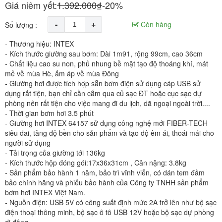
Giá niêm yết:
1.392.000₫
-20%
-
+
Còn hàng
Số lượng :
- Thương hiệu: INTEX
- Kích thước giường sau bơm: Dài 1m91, rộng 99cm, cao 36cm
- Chất liệu cao su non, phủ nhung bề mặt tạo độ thoáng khí, mát
mẻ về mùa Hè, ấm áp về mùa Đông
- Giường hơi được tích hợp sẵn bơm điện sử dụng cáp USB sử
dụng rất tiện, bạn chỉ cần cắm qua củ sạc ĐT hoặc cục sạc dự
phòng nên rất tiện cho việc mang đi du lịch, dã ngoại ngoài trời....
- Thời gian bơm hơi 3.5 phút
- Giường hơi INTEX 64157 sử dụng công nghệ mới FIBER-TECH
siêu dai, tăng độ bền cho sản phẩm và tạo độ êm ái, thoái mái cho
người sử dụng
- Tải trọng của giường tới 136kg
- Kích thước hộp đóng gói:17x36x31cm , Cân nặng: 3.8kg
- Sản phẩm bảo hành 1 năm, bảo trì vĩnh viễn, có dán tem đảm
bảo chính hãng và phiếu bảo hành của Công ty TNHH sản phẩm
bơm hơi INTEX Việt Nam.
- Nguồn điện: USB 5V có công suất định mức 2A trở lên như bộ sạc
điện thoại thông minh, bộ sạc ô tô USB 12V hoặc bộ sạc dự phòng