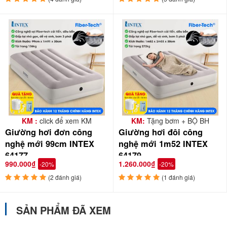
KM :
click để xem KM
KM:
Tặng bơm + BỘ BH
Giường hơi đơn công
Giường hơi đôi công
nghệ mới 99cm INTEX
nghệ mới 1m52 INTEX
64177
64179
990.000₫
1.260.000₫
-20%
-20%
(2 đánh giá)
(1 đánh giá)
SẢN PHẨM ĐÃ XEM