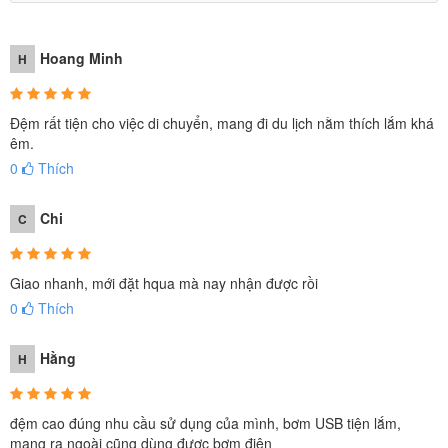
Hoang Minh
H
Đệm rất tiện cho việc di chuyển, mang đi du lịch nằm thích lắm khá
êm.
0
Thích
Giường hơi đơn INTEX 99cm cao cấp tích hợp
Chi
C
bơm điện cổng USB 64157
- Giường hơi INTEX 64157 sử dụng công nghệ mới FIBER-TECH
Giao nhanh, mới đặt hqua mà nay nhận được rồi
0
Thích
siêu dai, tăng độ bền cho sản phẩm và tạo độ êm ái, thoái mái cho
người sử dụng, tải trọng tới 136kg. Chất liệu cao su non, phủ nhung
Hằng
H
bề mặt tạo độ thoáng khí, mát mẻ về mùa Hè, ấm áp về mùa Đông
đệm cao đúng nhu cầu sử dụng của mình, bơm USB tiện lắm,
mang ra ngoài cũng dùng được bơm điện