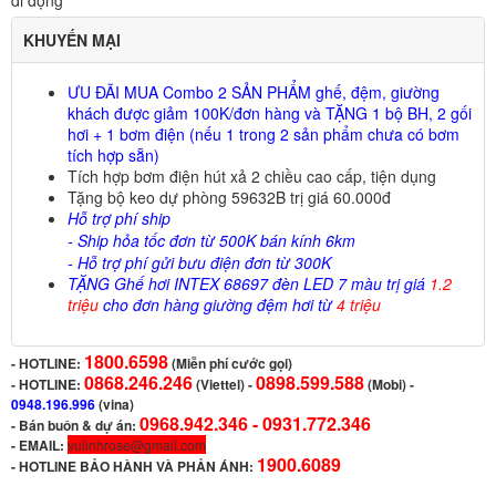
di động
KHUYẾN MẠI
ƯU ĐÃI MUA Combo 2 SẢN PHẨM ghế, đệm, giường
khách được giảm 100K/đơn hàng và TẶNG 1 bộ BH, 2 gối
hơi + 1 bơm điện (nếu 1 trong 2 sản phẩm chưa có bơm
tích hợp sẵn)
Tích hợp bơm điện hút xả 2 chiều cao cấp, tiện dụng
Tặng bộ keo dự phòng 59632B trị giá 60.000đ
Hỗ trợ phí ship
- Ship hỏa tốc đơn từ 500K bán kính 6km
- Hỗ trợ phí gửi bưu điện đơn từ 300K
TẶNG Ghế hơi INTEX 68697 đèn LED 7 màu trị giá
1.2
triệu
cho đơn hàng giường đệm hơi từ
4 triệu
1800.6598
-
HOTLINE:
(Miễn phí cước gọi)
0868.246.246
0898.599.588
- HOTLINE:
(Viettel)
-
(Mobi) -
0948.196.996
(vina)
0968.942.346 -
0931.772.346
- Bán buôn & dự án:
- EMAIL:
vulinhrose@gmail.com
1900.6089
-
HOTLINE BẢO HÀNH VÀ PHẢN ÁNH: