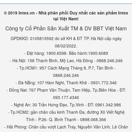
© 2019 Intex.vn - Nhà phân phối Duy nhất các sản phẩm Intex
tại Việt Nam!
Công ty Cổ Phần Sản Xuất TM & DV BBT Việt Nam
GPDKKD: 0105815592 do sở KH & ĐT TP. Hà Nội cấp ngày
08/02/2022.
- Đặt hàng: 1800.6598- Bảo hành:1900.6089
- Hà Nội: 158 Thanh Bình, Mộ Lao, Hà Đông - 0868.246.246
- Tp.HCM1: 957 Cách Mạng Tháng 8, P.7, Tân Bình -
0868.246.246
- Đà Nẵng: 107 Hàm Nghi, Thanh Khê - 0931.772.346
- Đồng Nai: 767 Phạm Văn Thuận, Tam Hiệp, Tp.Biên Hòa - ĐT:
093.177.4346
- Nghệ An: 30 Trần Hưng Đạo, Tp.Vinh - ĐT: 0961.342.986
- Tp.HCM2: gần chân cầu kinh Thanh Đa, đường Xô Viết Nghệ
Tĩnh - P.26- Q. Bình Thạnh - 0898.068.366
- Hải Phòng: Chân cầu vượt Lạch Tray, Nguyễn Văn Linh, Lê Chân