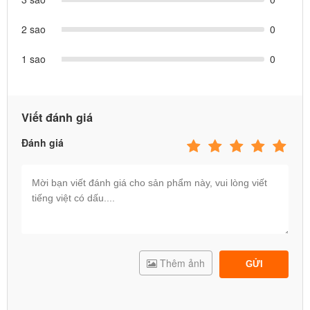
2 sao
0
1 sao
0
Viết đánh giá
Đánh giá
Giường hơi đơn cao cấp tích hợp
bơm và bộ lưu điện INTEX 64187
- Thương hiệu: INTEX
- Kích thước: Rộng 99cm, Dài 1m91, Cao 25cm, tải trọng 136kg
Thêm ảnh
GỬI
- BẢN NÂNG CẤP: trang bị bơm hơi tích điện, 1 lần sạc sử dụng
được 10 lượt hút - xả, tiện lợi mang đi chơi, du lịch... khi không có
nguồn điện