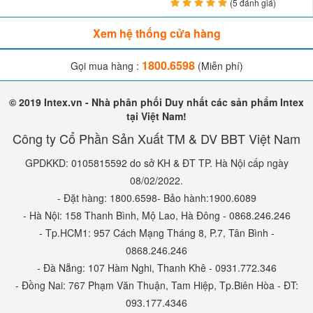
(5 đánh giá)
Xem hệ thống cửa hàng
1800.6598
Gọi mua hàng :
(Miễn phí)
© 2019 Intex.vn - Nhà phân phối Duy nhất các sản phẩm Intex
tại Việt Nam!
Công ty Cổ Phần Sản Xuất TM & DV BBT Việt Nam
GPDKKD: 0105815592 do sở KH & ĐT TP. Hà Nội cấp ngày
08/02/2022.
- Đặt hàng: 1800.6598- Bảo hành:1900.6089
- Hà Nội: 158 Thanh Bình, Mộ Lao, Hà Đông - 0868.246.246
- Tp.HCM1: 957 Cách Mạng Tháng 8, P.7, Tân Bình -
0868.246.246
- Đà Nẵng: 107 Hàm Nghi, Thanh Khê - 0931.772.346
- Đồng Nai: 767 Phạm Văn Thuận, Tam Hiệp, Tp.Biên Hòa - ĐT:
093.177.4346