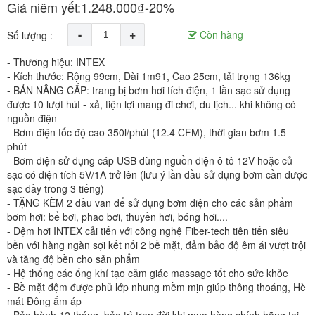
Giá niêm yết:
1.248.000₫
-20%
-
+
Còn hàng
Số lượng :
- Thương hiệu: INTEX
- Kích thước: Rộng 99cm, Dài 1m91, Cao 25cm, tải trọng 136kg
- BẢN NÂNG CẤP: trang bị bơm hơi tích điện, 1 lần sạc sử dụng
được 10 lượt hút - xả, tiện lợi mang đi chơi, du lịch... khi không có
nguồn điện
- Bơm điện tốc độ cao 350l/phút (12.4 CFM), thời gian bơm 1.5
phút
- Bơm điện sử dụng cáp USB dùng nguồn điện ô tô 12V hoặc củ
sạc có điện tích 5V/1A trở lên (lưu ý lần đầu sử dụng bơm cần được
sạc đầy trong 3 tiếng)
- TẶNG KÈM 2 đầu van để sử dụng bơm điện cho các sản phẩm
bơm hơi: bể bơi, phao bơi, thuyền hơi, bóng hơi....
- Đệm hơi INTEX cải tiến với công nghệ Fiber-tech tiên tiến siêu
bền với hàng ngàn sợi kết nối 2 bề mặt, đảm bảo độ êm ái vượt trội
và tăng độ bền cho sản phẩm
- Hệ thống các ống khí tạo cảm giác massage tốt cho sức khỏe
- Bề mặt đệm được phủ lớp nhung mềm mịn giúp thông thoáng, Hè
mát Đông ấm áp