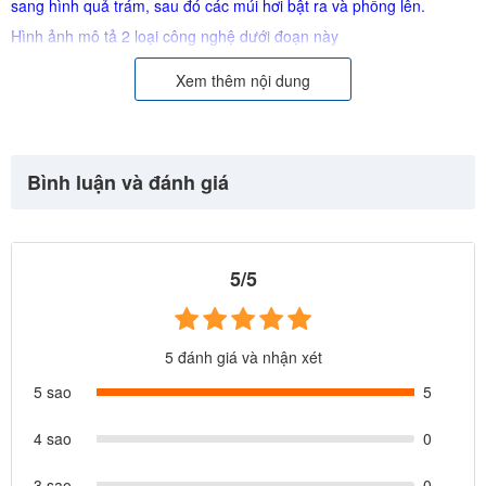
sang hình quả trám, sau đó các múi hơi bật ra và phồng lên.
Hình ảnh mô tả 2 loại công nghệ dưới đoạn này
3. Tuổi thọ giường đệm hơi INTEX gấp 10 giường đệm hơi Trung
Xem thêm nội dung
Quốc khác (nếu dùng liên tục giường đệm hơi INTEX bạn có thể
dùng trong vài năm trong khi giường đệm Trung Quốc khác dùng
vài tháng là múi hơi bật ra phồng như quả bóng)
Bình luận và đánh giá
4. Công nghệ Fiber tech không chỉ tăng độ bền sàn phẩm, mà cỏn
tạo hình múi hơi tốt cho sức khoẻ của người sử dụng, bạn có thể
tùy chỉnh độ căng, mềm phù hợp cơ thể, cho bạn giấc ngủ ngon và
5/5
sâu
5. Intex Việt Nam bảo hành 1 năm, bảo trì trọn đời sản phẩm.
5 đánh giá và nhận xét
Chúng tôi có nhiều chi nhánh và địa chỉ rõ ràng trên toàn quốc để
5 sao
5
bảo hành cho bạn, trong khi các đơn vị bán hàng khác không có
địa chỉ rõ ràng, thường sẽ chỉ chịu trách nhiệm với bạn trong 1
4 sao
0
tháng đầu tiên khi bạn còn khả năng đánh giá về sản phẩm
3 sao
0