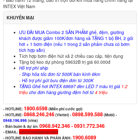
- Bảo hành 12 tháng, bảo trì trọn đời khi mua hàng chính hãng tại
INTEX Việt Nam
KHUYẾN MẠI
ƯU ĐÃI MUA Combo 2 SẢN PHẨM ghế, đệm, giường
khách được giảm 100K/đơn hàng và TẶNG 1 bộ BH, 2 gối
hơi + 1 bơm điện (nếu 1 trong 2 sản phẩm chưa có bơm
tích hợp sẵn)
Tích hợp bơm điện hút xả 2 chiều cao cấp, tiện dụng
Tặng bộ keo dự phòng 59632B trị giá 60.000đ
Hỗ trợ phí ship
- Ship hỏa tốc đơn từ 500K bán kính 6km
- Hỗ trợ phí gửi bưu điện đơn từ 300K
TẶNG Ghế hơi INTEX 68697 đèn LED 7 màu trị giá
1.2
triệu
cho đơn hàng giường đệm hơi từ
4 triệu
1800.6598
-
HOTLINE:
(Miễn phí cước gọi)
0868.246.246
0898.599.588
- HOTLINE:
(Viettel)
-
(Mobi) -
0948.196.996
(vina)
0968.942.346 -
0931.772.346
- Bán buôn & dự án:
- EMAIL:
vulinhrose@gmail.com
1900.6089
-
HOTLINE BẢO HÀNH VÀ PHẢN ÁNH: