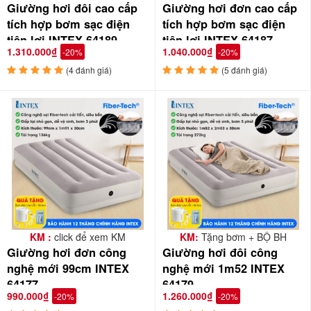
Giường hơi đôi cao cấp
Giường hơi đơn cao cấp
tích hợp bơm sạc điện
tích hợp bơm sạc điện
tiện lợi INTEX 64189
tiện lợi INTEX 64187
1.310.000₫
1.040.000₫
-20%
-20%
(4 đánh giá)
(5 đánh giá)
KM :
click để xem KM
KM:
Tặng bơm + BỘ BH
Giường hơi đơn công
Giường hơi đôi công
nghệ mới 99cm INTEX
nghệ mới 1m52 INTEX
64177
64179
990.000₫
1.260.000₫
-20%
-20%