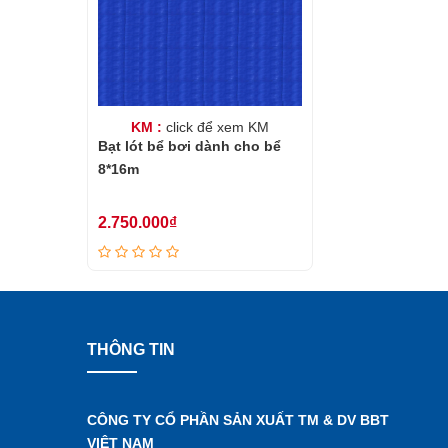
KM :
click để xem KM
Bạt lót bể bơi dành cho bể
8*16m
2.750.000₫
THÔNG TIN
CÔNG TY CỔ PHẦN SẢN XUẤT TM & DV BBT
VIỆT NAM