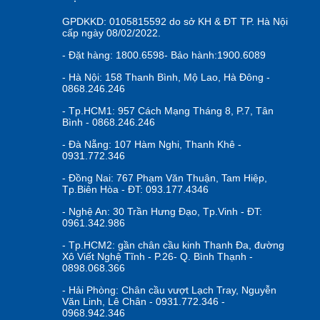
GPDKKD: 0105815592 do sở KH & ĐT TP. Hà Nội
cấp ngày 08/02/2022.
- Đặt hàng: 1800.6598- Bảo hành:1900.6089
- Hà Nội: 158 Thanh Bình, Mộ Lao, Hà Đông -
0868.246.246
- Tp.HCM1: 957 Cách Mạng Tháng 8, P.7, Tân
Bình - 0868.246.246
- Đà Nẵng: 107 Hàm Nghi, Thanh Khê -
0931.772.346
- Đồng Nai: 767 Phạm Văn Thuận, Tam Hiệp,
Tp.Biên Hòa - ĐT: 093.177.4346
- Nghệ An: 30 Trần Hưng Đạo, Tp.Vinh - ĐT:
0961.342.986
- Tp.HCM2: gần chân cầu kinh Thanh Đa, đường
Xô Viết Nghệ Tĩnh - P.26- Q. Bình Thạnh -
0898.068.366
- Hải Phòng: Chân cầu vượt Lạch Tray, Nguyễn
Văn Linh, Lê Chân - 0931.772.346 -
0968.942.346