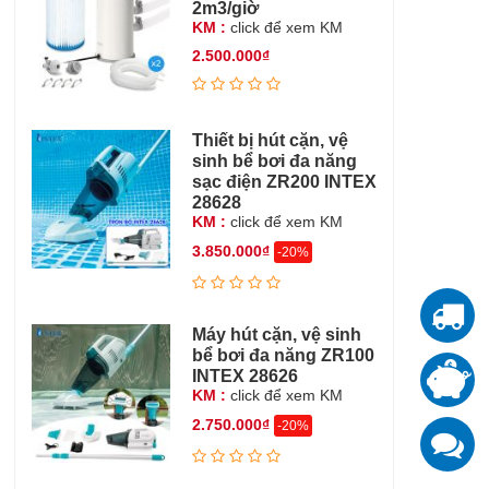
2m3/giờ
KM :
click để xem KM
2.500.000₫
Thiết bị hút cặn, vệ
sinh bể bơi đa năng
sạc điện ZR200 INTEX
28628
KM :
click để xem KM
3.850.000₫
-20%
T
Máy hút cặn, vệ sinh
bể bơi đa năng ZR100
T
INTEX 28626
đ
KM :
click để xem KM
2.750.000₫
-20%
K
z