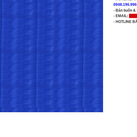
0948.196.996
- Bán buôn &
- EMAIL:
VUL
-
HOTLINE B