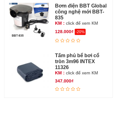
Bơm điện BBT Global
công nghệ mới BBT-
835
KM :
click để xem KM
128.000₫
-20%
Tấm phủ bể bơi cổ
tròn 3m96 INTEX
11326
KM :
click để xem KM
347.000₫