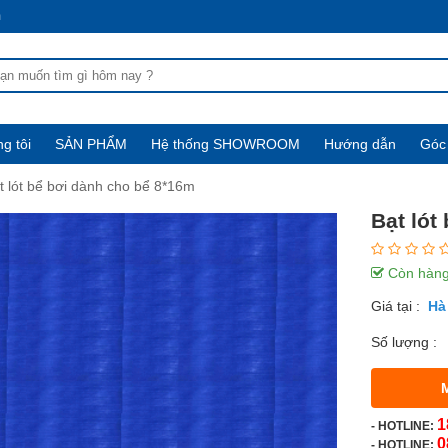
m
g tôi
SẢN PHẨM
Hệ thống SHOWROOM
Hướng dẫn
Góc 
t lót bể bơi dành cho bể 8*16m
Bạt lót
Còn hàn
Giá tại :
Số lượng :
1
-
HOTLINE:
0
- HOTLINE: