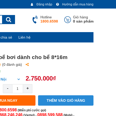
Đăng nhập
Hướng dẫn mua hàng
Hotline
Giỏ hàng
1800.6598
0 sản phẩm
chia sẻ
Liên hệ
 bể bơi dành cho bể 8*16m
(0 đánh giá)
g
2.750.000₫
-
+
MUA NGAY
THÊM VÀO GIỎ HÀNG
800.6598
(Miễn phí cước gọi)
868.246.246
0898.599.588
(Viettel)
-
(Mobi) -