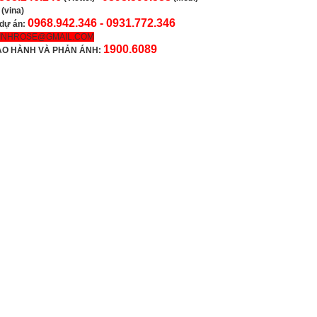
(vina)
0968.942.346 -
0931.772.346
 dự án:
INHROSE@GMAIL.COM
1900.6089
ẢO HÀNH VÀ PHẢN ÁNH: