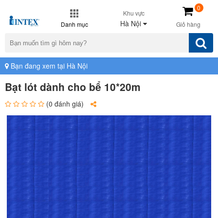
0
Khu vực
Hà Nội
Danh mục
Giỏ hàng
Bạn đang xem tại Hà Nội
Bạt lót dành cho bể 10*20m
(0 đánh giá)