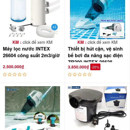
KM :
click để xem KM
KM :
click để xem KM
Máy lọc nước INTEX
Thiết bị hút cặn, vệ sinh
26604 công suất 2m3/giờ
bể bơi đa năng sạc điện
ZR200 INTEX 28628
2.500.000₫
3.850.000₫
-20%