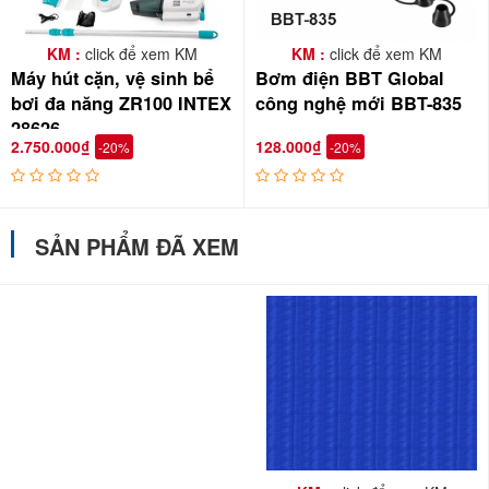
KM :
click để xem KM
KM :
click để xem KM
Máy hút cặn, vệ sinh bể
Bơm điện BBT Global
bơi đa năng ZR100 INTEX
công nghệ mới BBT-835
28626
2.750.000₫
128.000₫
-20%
-20%
SẢN PHẨM ĐÃ XEM