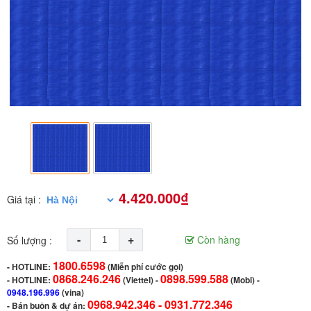
4.420.000₫
Giá tại :
-
+
Còn hàng
Số lượng :
1800.6598
-
HOTLINE:
(Miễn phí cước gọi)
0868.246.246
0898.599.588
- HOTLINE:
(Viettel)
-
(Mobi) -
0948.196.996
(vina)
0968.942.346 -
0931.772.346
- Bán buôn & dự án: