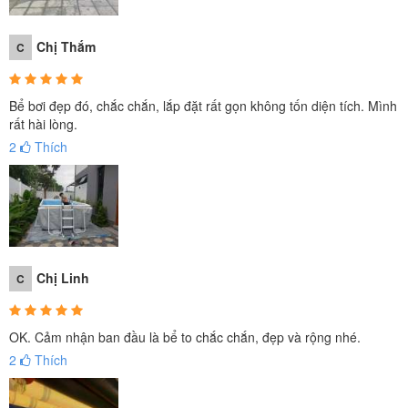
Chị Thắm
C
Bể bơi đẹp đó, chắc chắn, lắp đặt rất gọn không tốn diện tích. Mình
rất hài lòng.
2
Thích
Chị Linh
C
OK. Cảm nhận ban đầu là bể to chắc chắn, đẹp và rộng nhé.
2
Thích
Thay vì đi biển hay đến các bể bơi công cộng ô nhiễm trong mùa
hè này bạn hãy chọn cho không gian riêng của khu vườn nhà mình