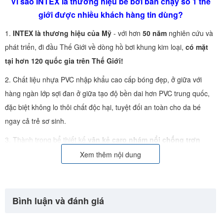
Vì sao INTEX là thương hiệu bể bơi bán chạy số 1 thế
giới được nhiều khách hàng tin dùng?
1.
INTEX là thương hiệu của Mỹ
- với hơn
50 năm
nghiên cứu và
phát triển, đi đầu Thế Giới về dòng hồ bơi khung kim loại,
có mặt
tại hơn 120 quốc gia trên Thế Giới!
2. Chất liệu nhựa PVC nhập khẩu cao cấp bóng đẹp, ở giữa với
hàng ngàn lớp sợi đan ở giữa tạo độ bền dai hơn PVC trung quốc,
đặc biệt không lo thôi chất độc hại, tuyệt đối an toàn cho da bé
ngay cả trẻ sơ sinh.
3. Thành trong bể thiết kế
vân kẻ caro nhám nổi chống trơn
trượt đảm bảo an toàn
và tạo hình bể sang trọng, hơn hẳn các bể
Xem thêm nội dung
khung kim loại kém chất lượng sử dụng bạt nuôi tôm trơn trượt và
không có hệ thống đồng bộ.
Bình luận và đánh giá
4. 100% sản phẩm đã được kiểm tra chất lượng trước khi xuất
khẩu, đạt tiêu chuẩn xuất khẩu sang Châu Âu, Nhật, Mỹ (rất được