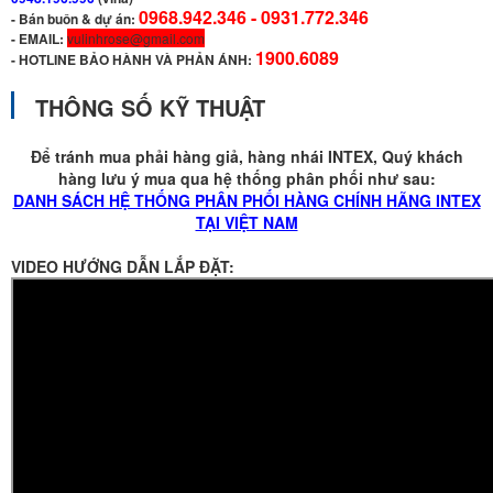
0968.942.346 -
0931.772.346
- Bán buôn & dự án:
- EMAIL:
vulinhrose@gmail.com
1900.6089
-
HOTLINE BẢO HÀNH VÀ PHẢN ÁNH:
THÔNG SỐ KỸ THUẬT
Để tránh mua phải hàng giả, hàng nhái INTEX, Quý khách
hàng lưu ý mua qua hệ thống phân phối như sau:
DANH SÁCH HỆ THỐNG PHÂN PHỐI HÀNG CHÍNH HÃNG INTEX
TẠI VIỆT NAM
VIDEO HƯỚNG DẪN LẮP ĐẶT: