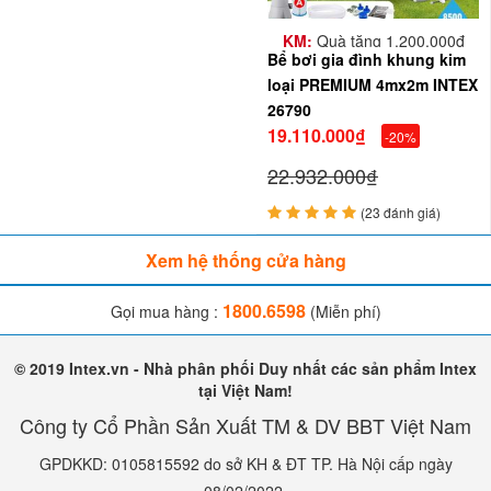
KM:
Quà tặng 1.200.000đ
Bể bơi gia đình khung kim
loại PREMIUM 4mx2m INTEX
26790
19.110.000₫
-20%
22.932.000₫
(23 đánh giá)
Xem hệ thống cửa hàng
1800.6598
Gọi mua hàng :
(Miễn phí)
© 2019 Intex.vn - Nhà phân phối Duy nhất các sản phẩm Intex
tại Việt Nam!
Công ty Cổ Phần Sản Xuất TM & DV BBT Việt Nam
GPDKKD: 0105815592 do sở KH & ĐT TP. Hà Nội cấp ngày