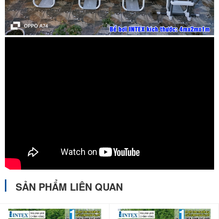
✪
Hãng sản xuất:
INTEX
✪
Kích thước: bể bơi:
400*200*122(cm). chân choãi: 548*304cm,
thể tích 8418 lít (8,4 khối)
SẢN PHẨM LIÊN QUAN