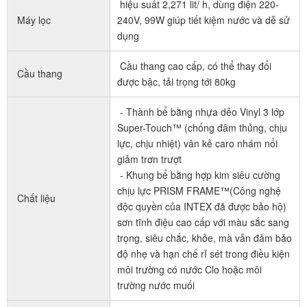
hiệu suất 2,271 lit/ h, dùng điện 220-
Máy lọc
240V, 99W giúp tiết kiệm nước và dễ sử
dụng
Cầu thang cao cấp, có thể thay đổi
Cầu thang
được bậc, tải trọng tới 80kg
- Thành bể bằng nhựa dẻo Vinyl 3 lớp
Super-Touch™ (chống đâm thủng, chịu
lực, chịu nhiệt) vân kẻ caro nhám nổi
giảm trơn trượt
- Khung bể bằng hợp kim siêu cường
chịu lực PRISM FRAME™(Công nghệ
Chất liệu
độc quyền của INTEX đã được bảo hộ)
sơn tĩnh điệu cao cấp với màu sắc sang
trọng, siêu chắc, khỏe, mà vẫn đảm bảo
độ nhẹ và hạn chế rỉ sét trong điều kiện
môi trường có nước Clo hoặc môi
trường nước muối