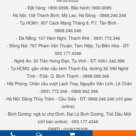
08/02/2022.
- Đặt hàng: 1800.6598- Bảo hành:1900.6089
- Hà Nội: 158 Thanh Bình, Mộ Lao, Hà Đông - 0868.246.246
- Tp.HCM1: 957 Cách Mạng Tháng 8, P.7, Tân Bình -
0868.246.246
- Đà Nẵng: 107 Hàm Nghi, Thanh Khê - 0931.772.346
- Đồng Nai: 767 Phạm Văn Thuận, Tam Hiệp, Tp.Biên Hòa - ĐT:
093.177.4346
- Nghệ An: 30 Trần Hưng Đạo, Tp.Vinh - ĐT: 0961.342.986
- Tp.HCM2: gần chân cầu kinh Thanh Đa, đường Xô Viết Nghệ
Tĩnh - P.26- Q. Bình Thạnh - 0898.068.366
- Hải Phòng: Chân cầu vượt Lạch Tray, Nguyễn Văn Linh, Lê Chân
Nếu khách hàng muốn nước sạch mà không dùng đến hóa
- 0931.772.346 - 0968.942.346
chất Clo, có thể tham khảo 2 máy điện phân muối làm sạch
- Hà Nội: Đặng Thùy Trâm - Cầu Giấy - ĐT: 0868.246.246 (chỉ giao
nước dưới đây
online)
- Bình Dương: ngã tư chợ Đình, Đại Lộ Bình Dương, Thủ Dầu Một
(chỉ bán online) - 093.177.4346
ĐKKD : 0106135328