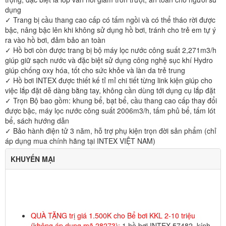
dụng
✓ Trang bị cầu thang cao cấp có tấm ngồi và có thể tháo rời được
bậc, nâng bậc lên khi không sử dụng hồ bơi, tránh cho trẻ em tự ý
ra vào hồ bơi, đảm bảo an toàn
✓ Hồ bơi còn được trang bị bộ máy lọc nước công suất 2,271m3/h
giúp giữ sạch nước và đặc biệt sử dụng công nghệ sục khí Hydro
giúp chống oxy hóa, tốt cho sức khỏe và làn da trẻ trung
✓ Hồ bơi INTEX được thiết kế tỉ mỉ chi tiết từng link kiện giúp cho
việc lắp đặt dễ dàng bằng tay, không cần dùng tới dụng cụ lắp đặt
✓ Trọn Bộ bao gồm: khung bể, bạt bể, cầu thang cao cấp thay đổi
được bậc, máy lọc nước công suất 2006m3/h, tấm phủ bể, tấm lót
bể, sách hướng dẫn
✓ Bảo hành điện tử 3 năm, hỗ trợ phụ kiện trọn đời sản phẩm (chỉ
áp dụng mua chính hãng tại INTEX VIỆT NAM)
KHUYẾN MẠI
QUÀ TẶNG trị giá 1.500K cho Bể bơi KKL 2-10 triệu
(không áp dụng mã 28273):
1 hồ bơi INTEX 57482, kính