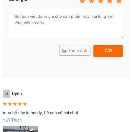
Thêm ảnh
GỬI
Uyên
U
mua bể này là hợp lý, hè con có cái chơi
1
Thích