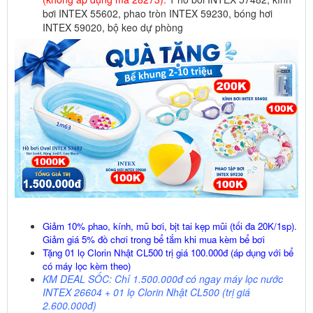
bơi INTEX 55602, phao tròn INTEX 59230, bóng hơi
INTEX 59020, bộ keo dự phòng
Giảm 10% phao, kính, mũ bơi, bịt tai kẹp mũi (tối đa 20K/1sp).
Giảm giá 5% đồ chơi trong bể tắm khi mua kèm bể bơi
Tặng 01 lọ Clorin Nhật CL500 trị giá 100.000đ (áp dụng với bể
có máy lọc kèm theo)
KM DEAL SỐC: Chỉ 1.500.000đ có ngay máy lọc nước
INTEX 26604 + 01 lọ Clorin Nhật CL500 (trị giá
2.600.000đ)