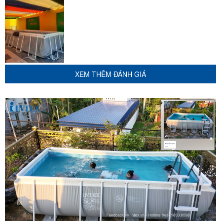
1 chiếc bể bơi tiện dụng và thông minh nhé. Chúng tôi sẽ giới thiệu
tới bạn bể bơi phao gia đình khung kim loại chịu lực 4m Intex
26790 đạt tiêu chuẩn chất lượng Châu Âu.
XEM THÊM ĐÁNH GIÁ