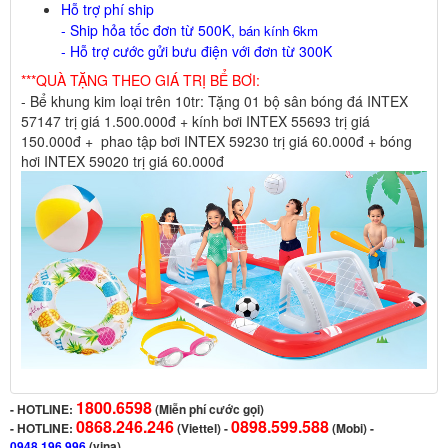
Hỗ trợ phí ship
- Ship hỏa tốc đơn từ 500K,
bán kính 6km
- Hỗ trợ cước gửi bưu điện với đơn từ 300K
***QUÀ TẶNG THEO GIÁ TRỊ BỂ BƠI:
- Bể khung kim loại trên 10tr: Tặng 01 bộ sân bóng đá INTEX
57147 trị giá 1.500.000đ + kính bơi INTEX 55693 trị giá
150.000đ + phao tập bơi INTEX 59230 trị giá 60.000đ + bóng
hơi INTEX 59020 trị giá 60.000đ
1800.6598
-
HOTLINE:
(Miễn phí cước gọi)
0868.246.246
0898.599.588
- HOTLINE:
(Viettel)
-
(Mobi) -
0948.196.996
(vina)