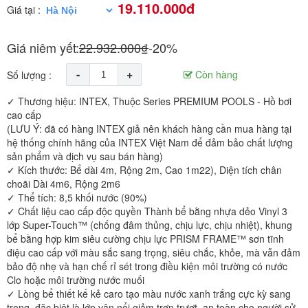
19.110.000đ
Giá tại :
Giá niêm yết:
22.932.000₫
-20%
-
+
Còn hàng
Số lượng :
✓ Thương hiệu: INTEX, Thuộc Series PREMIUM POOLS - Hồ bơi
cao cấp
(LƯU Ý: đã có hàng INTEX giả nên khách hàng cần mua hàng tại
hệ thống chính hãng của INTEX Việt Nam để đảm bảo chất lượng
sản phẩm và dịch vụ sau bán hàng)
✓ Kích thước: Bể dài 4m, Rộng 2m, Cao 1m22), Diện tích chân
choãi Dài 4m6, Rộng 2m6
✓ Thể tích: 8,5 khối nước (90%)
✓ Chất liệu cao cấp độc quyền Thành bể bằng nhựa dẻo Vinyl 3
lớp Super-Touch™ (chống đâm thủng, chịu lực, chịu nhiệt), khung
bể bằng hợp kim siêu cường chịu lực PRISM FRAME™ sơn tĩnh
điệu cao cấp với màu sắc sang trọng, siêu chắc, khỏe, mà vẫn đảm
bảo độ nhẹ và hạn chế rỉ sét trong điều kiện môi trường có nước
Clo hoặc môi trường nước muối
✓ Lòng bể thiết kế kẻ caro tạo màu nước xanh trắng cực kỳ sang
trọng, đặc biệt là lớp vân nổi giảm trơn trượt, an toàn cho người sử