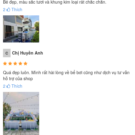
Bể đẹp, màu sắc tươi và khung kim loại rất chắc chắn.
2
Thích
Chị Huyền Anh
C
Quá đẹp luôn. Mình rất hài lòng về bể bơi cũng như dịch vụ tư vẫn
hỗ trợ của shop
2
Thích
TRANG BỊ CẦU THANG THÁO ĐƯỢC BẬC, AN TOÀN CHO TRẺ
KHI KHÔNG CÓ SỰ GIÁM SÁT CỦA NGƯỜI LỚN