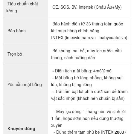
Tiêu chuẩn chất
CE, SGS, BV, Intertek (Châu Âu+Mỹ)
lượng
Bảo hành điện tử 36 tháng toàn quốc
Bảo hành
khi mua hàng chính hãng
INTEX (intexvietnam.vn - babycuatoi.vn)
Bộ khung, bạt bể, máy lọc nước, cầu
Trọn bộ
thang, sách hướng dẫn
- Diện tích mặt bằng: 4m6*2m6
- Mặt bằng bê tông phẳng, không sụt
Yêu cầu mặt bằng
lún, không bị nghiêng
- Trải tấm bạt lót phía dưới sàn để tránh
vật sắc nhọn (khách nên chuẩn bị sẵn)
- Máy lọc dùng 1 tháng nên vệ sinh lõi
1 lần, hoặc sớm hơn nếu dùng thường
xuyên
Khuyên dùng
- Dùng thêm tấm phủ bể INTEX
28037