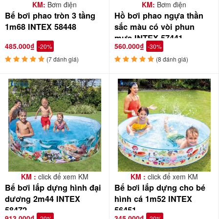
KM:
Bơm điện
KM:
Bơm điện
Bể bơi phao tròn 3 tầng
Hồ bơi phao ngựa thần
1m68 INTEX 58448
sắc màu có vòi phun
mưa INTEX 57441
485.000₫
560.000₫
-20%
-30%
(7 đánh giá)
(8 đánh giá)
KM :
click để xem KM
KM :
click để xem KM
Bể bơi lắp dựng hình đại
Bể bơi lắp dựng cho bé
dương 2m44 INTEX
hình cá 1m52 INTEX
58472
56451
913.000₫
345.000₫
-20%
-20%