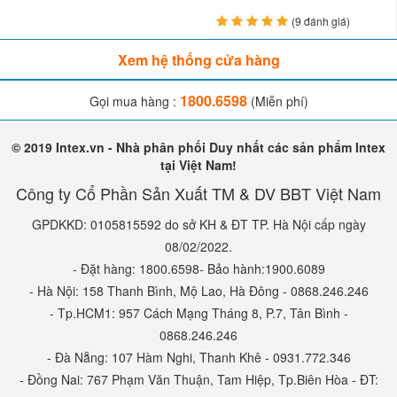
(9 đánh giá)
Xem hệ thống cửa hàng
1800.6598
Gọi mua hàng :
(Miễn phí)
© 2019 Intex.vn - Nhà phân phối Duy nhất các sản phẩm Intex
tại Việt Nam!
Công ty Cổ Phần Sản Xuất TM & DV BBT Việt Nam
GPDKKD: 0105815592 do sở KH & ĐT TP. Hà Nội cấp ngày
08/02/2022.
- Đặt hàng: 1800.6598- Bảo hành:1900.6089
- Hà Nội: 158 Thanh Bình, Mộ Lao, Hà Đông - 0868.246.246
- Tp.HCM1: 957 Cách Mạng Tháng 8, P.7, Tân Bình -
0868.246.246
- Đà Nẵng: 107 Hàm Nghi, Thanh Khê - 0931.772.346
- Đồng Nai: 767 Phạm Văn Thuận, Tam Hiệp, Tp.Biên Hòa - ĐT: