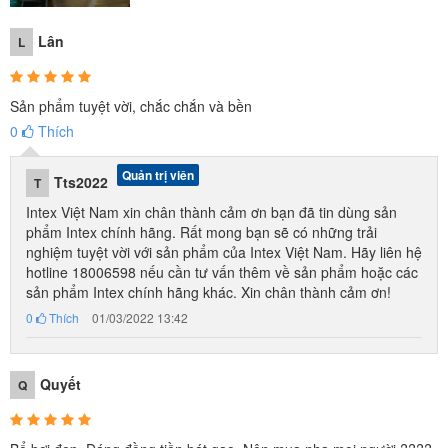
Lân
L
Có thể bạn quan tâm thêm:
Sản phẩm tuyệt vời, chắc chắn và bền
Phao bơi vòng đáng yêu cho bé INTEX 59241
0
Thích
Bể bơi khung kim loại cho bé 2m2 INTEX 28270
Quản trị viên
Tts2022
T
Ưu điểm của dòng
bể bơi lắp dựng
đó là bạn có thể dễ dàng mở
Intex Việt Nam xin chân thành cảm ơn bạn đã tin dùng sản
ra, dựng lên và cho nước vào sử dụng, không cần mất thời gian để
phẩm Intex chính hãng. Rất mong bạn sẽ có những trải
bơm hơi.
nghiệm tuyệt vời với sản phẩm của Intex Việt Nam. Hãy liên hệ
hotline 18006598 nếu cần tư vấn thêm về sản phẩm hoặc các
sản phẩm Intex chính hãng khác. Xin chân thành cảm ơn!
0
Thích
01/03/2022 13:42
Quyết
Q