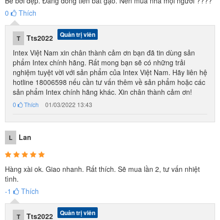
Bể bơi đẹp. Đáng đồng tiền bát gạo. Nên mua nha mọi người ????
0
Thích
Quản trị viên
Tts2022
T
Intex Việt Nam xin chân thành cảm ơn bạn đã tin dùng sản
phẩm Intex chính hãng. Rất mong bạn sẽ có những trải
Thành của
bể bơi cho bé
được làm từ chất liệu PVC cao cấp, rất
nghiệm tuyệt vời với sản phẩm của Intex Việt Nam. Hãy liên hệ
dày dặn và cực kỳ bền bỉ cho nhiều năm sử dụng.
hotline 18006598 nếu cần tư vấn thêm về sản phẩm hoặc các
sản phẩm Intex chính hãng khác. Xin chân thành cảm ơn!
0
Thích
01/03/2022 13:43
Lan
L
Hàng xài ok. Giao nhanh. Rất thích. Sẽ mua lần 2, tư vấn nhiệt
tình.
-1
Thích
Quản trị viên
Tts2022
T