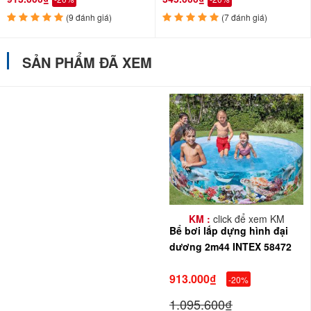
(9 đánh giá)
(7 đánh giá)
SẢN PHẨM ĐÃ XEM
KM :
click để xem KM
Bể bơi lắp dựng hình đại
dương 2m44 INTEX 58472
913.000₫
-20%
1.095.600₫