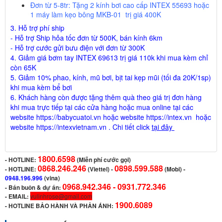
Đơn từ 5-8tr:
Tặng 2 kính bơi cao cấp INTEX 55693 hoặc
1 máy làm kẹo bông MKB-01 trị giá
400K
3. Hỗ trợ phí ship
- Hỗ trợ Ship hỏa tốc đơn từ 500K,
bán kính 6km
- Hỗ trợ cước gửi bưu điện với đơn từ 300K
4. Giảm giá
bơm tay
INTEX 69613 trị giá 110k khi mua kèm chỉ
còn 65K
5. Giảm 10% phao, kính, mũ bơi, bịt tai kẹp mũi (tối đa 20K/1sp)
khi mua kèm bể bơi
6
.
Khách hàng còn được tặng thêm quà theo giá trị đơn hàng
khi mua trực tiếp tại các cửa hàng hoặc mua online tại các
website
https://babycuatoi.vn
hoặc website
https://intex.vn
hoặc
website
https://intexvietnam.vn
. Chi tiết click
tại đây
1800.6598
-
HOTLINE:
(Miễn phí cước gọi)
0868.246.246
0898.599.588
- HOTLINE:
(Viettel)
-
(Mobi) -
0948.196.996
(vina)
0968.942.346 -
0931.772.346
- Bán buôn & dự án:
- EMAIL:
vulinhrose@gmail.com
1900.6089
-
HOTLINE BẢO HÀNH VÀ PHẢN ÁNH: