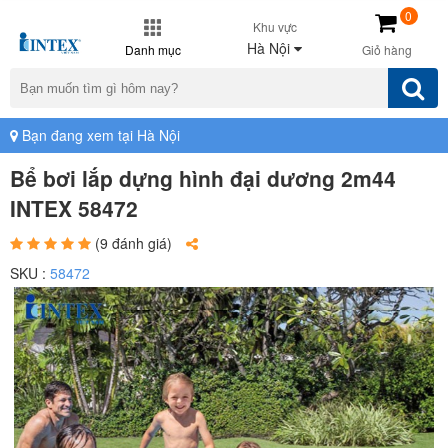
0
Khu vực
Hà Nội
Danh mục
Giỏ hàng
Bạn đang xem tại Hà Nội
Bể bơi lắp dựng hình đại dương 2m44
INTEX 58472
(9 đánh giá)
SKU :
58472