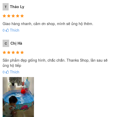
Bể bơi lắp dựng INTEX 58472
có họa tiết trang trí bắt mắt giống
Thảo Ly
T
như một đại dương thu nhỏ.
Bể bơi hình tròn
có
đường kính
2m44
phù hợp cho 3 - 4 bé cùng vui chơi.
Giao hàng nhanh, cảm ơn shop, mình sẽ ủng hộ thêm.
0
Thích
Chị Hà
C
Sản phẩm đẹp giống hình, chắc chắn. Thanks Shop, lần sau sẽ
ủng hộ tiếp
0
Thích