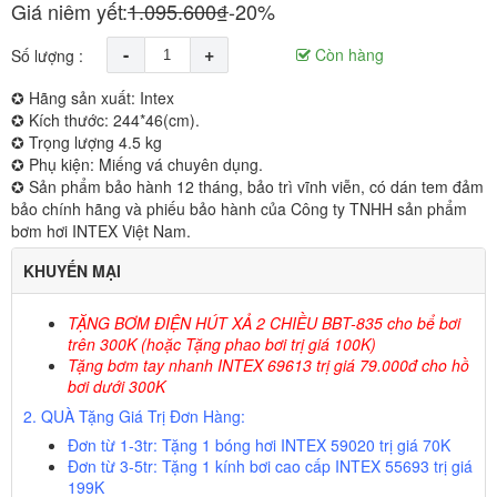
Giá niêm yết:
1.095.600₫
-20%
-
+
Còn hàng
Số lượng :
✪ Hãng sản xuất: Intex
✪ Kích thước: 244*46(cm).
✪ Trọng lượng 4.5 kg
✪ Phụ kiện: Miếng vá chuyên dụng.
✪ Sản phẩm bảo hành 12 tháng, bảo trì vĩnh viễn, có dán tem đảm
bảo chính hãng và phiếu bảo hành của Công ty TNHH sản phẩm
bơm hơi INTEX Việt Nam.
KHUYẾN MẠI
TẶNG BƠM ĐIỆN HÚT XẢ 2 CHIỀU BBT-835 cho bể bơi
trên 300K
(
hoặc Tặng phao bơi trị giá 100K)
Tặng bơm tay nhanh INTEX 69613 trị giá 79.000đ cho hồ
bơi dưới 300K
2. QUÀ Tặng Giá Trị Đơn Hàng:
Đơn từ 1-3tr:
Tặng 1 bóng hơi INTEX 59020 trị giá
70K
Đơn từ 3-5tr:
Tặng 1 kính bơi cao cấp INTEX 55693 trị giá
199K