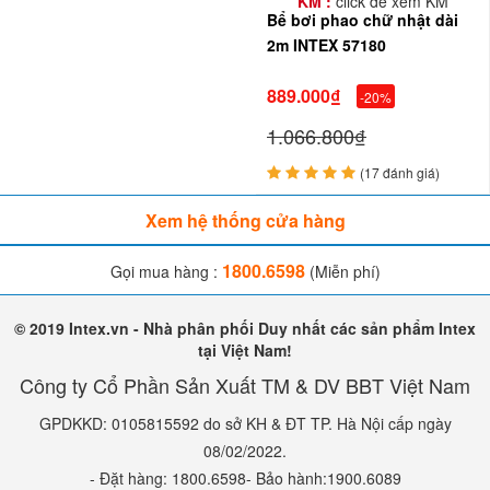
KM :
click để xem KM
Bể bơi phao chữ nhật dài
2m INTEX 57180
889.000₫
-20%
1.066.800₫
(17 đánh giá)
Xem hệ thống cửa hàng
1800.6598
Gọi mua hàng :
(Miễn phí)
© 2019 Intex.vn - Nhà phân phối Duy nhất các sản phẩm Intex
tại Việt Nam!
Công ty Cổ Phần Sản Xuất TM & DV BBT Việt Nam
GPDKKD: 0105815592 do sở KH & ĐT TP. Hà Nội cấp ngày
08/02/2022.
- Đặt hàng: 1800.6598- Bảo hành:1900.6089