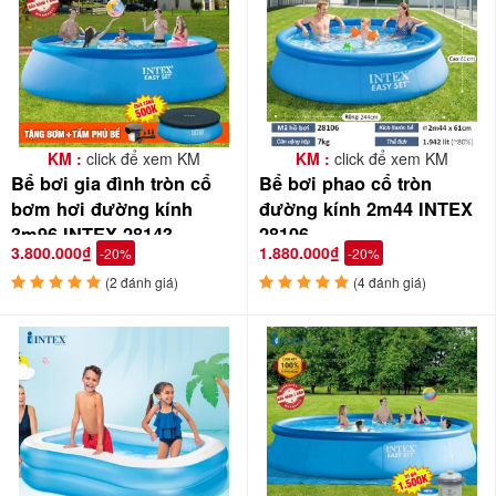
KM :
click để xem KM
KM :
click để xem KM
Bể bơi gia đình tròn cổ
Bể bơi phao cổ tròn
bơm hơi đường kính
đường kính 2m44 INTEX
3m96 INTEX 28143
28106
3.800.000₫
1.880.000₫
-20%
-20%
(2 đánh giá)
(4 đánh giá)