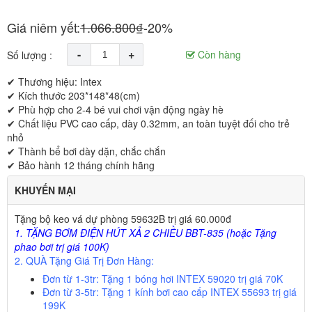
Giá niêm yết:
1.066.800₫
-20%
-
+
Còn hàng
Số lượng :
✔ Thương hiệu: Intex
✔ Kích thước 203*148*48(cm)
✔ Phù hợp cho 2-4 bé vui chơi vận động ngày hè
✔ Chất liệu PVC cao cấp, dày 0.32mm, an toàn tuyệt đối cho trẻ
nhỏ
✔ Thành bể bơi dày dặn, chắc chắn
✔ Bảo hành 12 tháng chính hãng
KHUYẾN MẠI
Tặng bộ keo vá dự phòng 59632B trị giá 60.000đ
1.
TẶNG BƠM ĐIỆN HÚT XẢ 2 CHIỀU BBT-835 (hoặc Tặng
phao bơi trị giá 100K)
2. QUÀ Tặng Giá Trị Đơn Hàng:
Đơn từ 1-3tr:
Tặng 1 bóng hơi INTEX 59020 trị giá
70K
Đơn từ 3-5tr:
Tặng 1 kính bơi cao cấp INTEX 55693 trị giá
199K