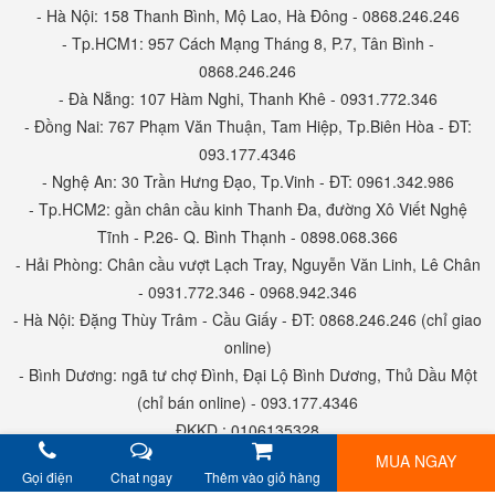
- Hà Nội: 158 Thanh Bình, Mộ Lao, Hà Đông - 0868.246.246
- Tp.HCM1: 957 Cách Mạng Tháng 8, P.7, Tân Bình -
0868.246.246
- Đà Nẵng: 107 Hàm Nghi, Thanh Khê - 0931.772.346
- Đồng Nai: 767 Phạm Văn Thuận, Tam Hiệp, Tp.Biên Hòa - ĐT:
093.177.4346
- Nghệ An: 30 Trần Hưng Đạo, Tp.Vinh - ĐT: 0961.342.986
- Tp.HCM2: gần chân cầu kinh Thanh Đa, đường Xô Viết Nghệ
Tĩnh - P.26- Q. Bình Thạnh - 0898.068.366
- Hải Phòng: Chân cầu vượt Lạch Tray, Nguyễn Văn Linh, Lê Chân
- 0931.772.346 - 0968.942.346
- Hà Nội: Đặng Thùy Trâm - Cầu Giấy - ĐT: 0868.246.246 (chỉ giao
online)
- Bình Dương: ngã tư chợ Đình, Đại Lộ Bình Dương, Thủ Dầu Một
(chỉ bán online) - 093.177.4346
ĐKKD : 0106135328
MUA NGAY
Gọi điện
Chat ngay
Thêm vào giỏ hàng