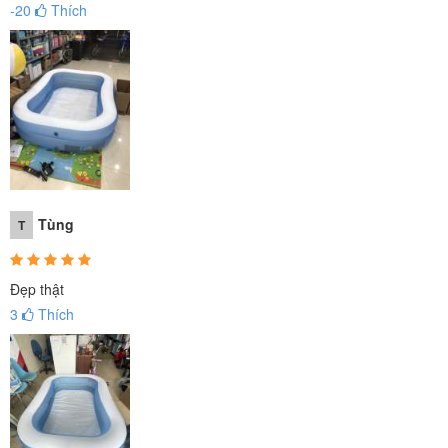
-20
Thích
Bể bơi cho bé
có kích thước rộng rãi dài 2m, rộng 1m47 phù hợp
cho 2-4 bé có thể thoải mái vui chơi. Bể được thiết kế
2 tầng
cao
46cm, mực nước cao giúp các bé vui chơi thích thú hơn.
Tùng
T
Đẹp thật
3
Thích