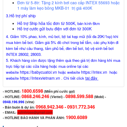
Đơn từ 5-8tr:
Tặng 2 kính bơi cao cấp INTEX 55693 hoặc
1 máy làm kẹo bông MKB-01 trị giá
400K
3.Hỗ trợ phí ship
Hỗ trợ Ship hỏa tốc đơn từ 500K,
bán kính 6km
Hỗ trợ cước gửi bưu điện với đơn từ 300K
4. Giảm 10% phao, kính, mũ bơi, bịt tai kẹp mũi (tối đa 20K/1sp) khi
mua kèm bể bơi. Giảm giá 5% đồ chơi trong bể tắm, các phụ kiện đi
kèm bể như cầu thang, tấm phủ bể, đèn bể bơi, bộ vệ sinh bể bơi
INTEX 28002, 28003.
5. Khách hàng còn được tặng thêm quà theo giá trị đơn hàng khi mua
trực tiếp tại các cửa hàng hoặc mua online tại các
https://babycuatoi.vn
https://intex.vn
website
hoặc website
hoặc
https://intexvietnam.vn
tại đây
website
. Chi tiết click
1800.6598
-
HOTLINE:
(Miễn phí cước gọi)
0868.246.246
0898.599.588
- HOTLINE:
(Viettel)
-
(Mobi) -
0948.196.996
(vina)
0968.942.346 -
0931.772.346
- Bán buôn & dự án:
- EMAIL:
vulinhrose@gmail.com
1900.6089
-
HOTLINE BẢO HÀNH VÀ PHẢN ÁNH: