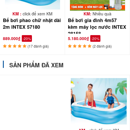
KM :
click để xem KM
KM:
Nhiều quà
Bể bơi phao chữ nhật dài
Bể bơi gia đình 4m57
2m INTEX 57180
kèm máy lọc nước INTEX
28158
889.000₫
5.180.000₫
-20%
-20%
(17 đánh giá)
(2 đánh giá)
SẢN PHẨM ĐÃ XEM