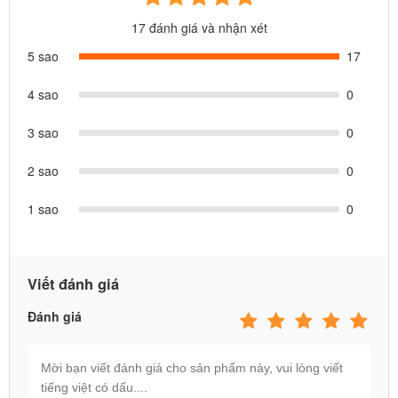
17 đánh giá và nhận xét
5 sao
17
4 sao
0
3 sao
0
2 sao
0
1 sao
0
Viết đánh giá
Đặc điểm nổi bật của bể bơi phao INTEX
Đánh giá
57180
Bể bơi phao cho bé INTEX 57180
có màu cam nôi bật, thu hút
các bé vui chơi vận động nhiều hơn, phát triển thể chất toàn diện.