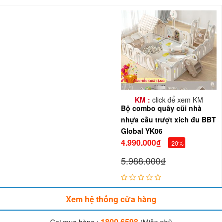
KM :
click để xem KM
Bộ combo quây cũi nhà
nhựa cầu trượt xích đu BBT
Global YK06
4.990.000₫
-20%
5.988.000₫
Xem hệ thống cửa hàng
1800.6598