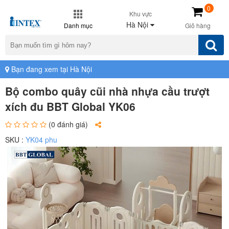
0
Khu vực
Hà Nội
Danh mục
Giỏ hàng
Bạn đang xem tại Hà Nội
Bộ combo quây cũi nhà nhựa cầu trượt
xích đu BBT Global YK06
(0 đánh giá)
SKU :
YK04 phu