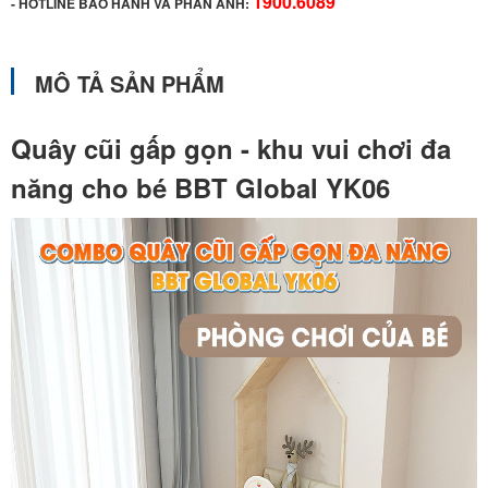
1900.6089
-
HOTLINE BẢO HÀNH VÀ PHẢN ÁNH:
MÔ TẢ SẢN PHẨM
Quây cũi gấp gọn - khu vui chơi đa
năng cho bé BBT Global YK06