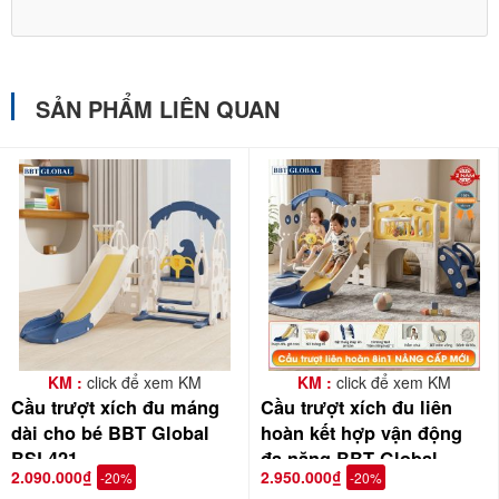
SẢN PHẨM LIÊN QUAN
KM :
click để xem KM
KM :
click để xem KM
Cầu trượt xích đu máng
Cầu trượt xích đu liên
dài cho bé BBT Global
hoàn kết hợp vận động
BSL421
đa năng BBT Global
2.090.000₫
2.950.000₫
-20%
-20%
BSL414