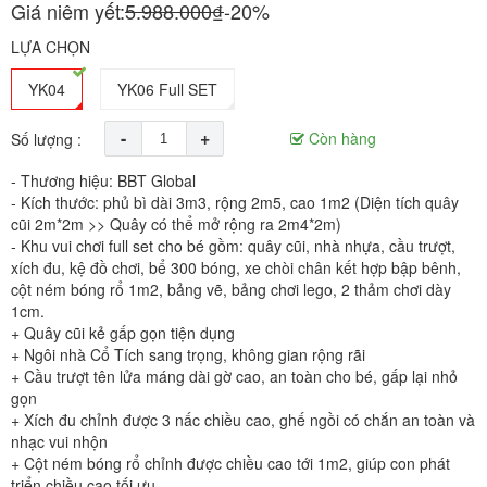
Giá niêm yết:
5.988.000₫
-20%
LỰA CHỌN
YK04
YK06 Full SET
-
+
Còn hàng
Số lượng :
- Thương hiệu: BBT Global
- Kích thước: phủ bì dài 3m3, rộng 2m5, cao 1m2 (Diện tích quây
cũi 2m*2m >> Quây có thể mở rộng ra 2m4*2m)
- Khu vui chơi full set cho bé gồm: quây cũi, nhà nhựa, cầu trượt,
xích đu, kệ đồ chơi, bể 300 bóng, xe chòi chân kết hợp bập bênh,
cột ném bóng rổ 1m2, bảng vẽ, bảng chơi lego, 2 thảm chơi dày
1cm.
+ Quây cũi kẻ gấp gọn tiện dụng
+ Ngôi nhà Cổ Tích sang trọng, không gian rộng rãi
+ Cầu trượt tên lửa máng dài gờ cao, an toàn cho bé, gấp lại nhỏ
gọn
+ Xích đu chỉnh được 3 nấc chiều cao, ghế ngồi có chắn an toàn và
nhạc vui nhộn
+ Cột ném bóng rổ chỉnh được chiều cao tới 1m2, giúp con phát
triển chiều cao tối ưu