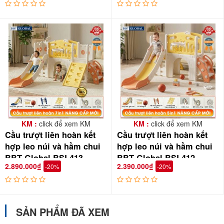
KM :
click để xem KM
KM :
click để xem KM
Cầu trượt liên hoàn kết
Cầu trượt liên hoàn kết
hợp leo núi và hầm chui
hợp leo núi và hầm chui
BBT Global BSL413
BBT Global BSL412
2.890.000₫
2.390.000₫
-20%
-20%
SẢN PHẨM ĐÃ XEM