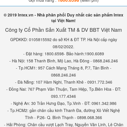
Gọi mua hàng :
(Miễn phí)
© 2019 Intex.vn - Nhà phân phối Duy nhất các sản phẩm Intex
tại Việt Nam!
Công ty Cổ Phần Sản Xuất TM & DV BBT Việt Nam
GPDKKD: 0105815592 do sở KH & ĐT TP. Hà Nội cấp ngày
08/02/2022.
- Đặt hàng: 1800.6598- Bảo hành:1900.6089
- Hà Nội: 158 Thanh Bình, Mộ Lao, Hà Đông - 0868.246.246
- Tp.HCM1: 957 Cách Mạng Tháng 8, P.7, Tân Bình -
0868.246.246
- Đà Nẵng: 107 Hàm Nghi, Thanh Khê - 0931.772.346
- Đồng Nai: 767 Phạm Văn Thuận, Tam Hiệp, Tp.Biên Hòa - ĐT:
093.177.4346
- Nghệ An: 30 Trần Hưng Đạo, Tp.Vinh - ĐT: 0961.342.986
- Tp.HCM2: gần chân cầu kinh Thanh Đa, đường Xô Viết Nghệ
Tĩnh - P.26- Q. Bình Thạnh - 0898.068.366
- Hải Phòng: Chân cầu vượt Lạch Tray, Nguyễn Văn Linh, Lê Chân