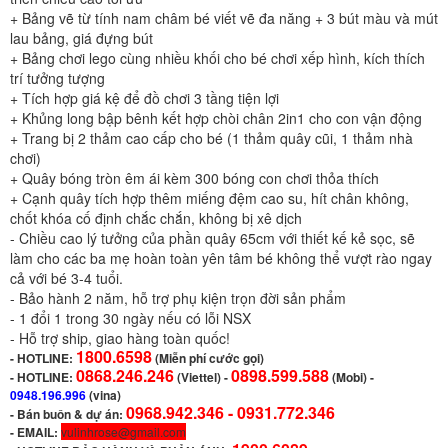
+ Bảng vẽ từ tính nam châm bé viết vẽ đa năng + 3 bút màu và mút
lau bảng, giá đựng bút
+ Bảng chơi lego cùng nhiều khối cho bé chơi xếp hình, kích thích
trí tưởng tượng
+ Tích hợp giá kệ để đồ chơi 3 tầng tiện lợi
+ Khủng long bập bênh kết hợp chòi chân 2in1 cho con vận động
+ Trang bị 2 thảm cao cấp cho bé (1 thảm quây cũi, 1 thảm nhà
chơi)
+ Quây bóng tròn êm ái kèm 300 bóng con chơi thỏa thích
+ Cạnh quây tích hợp thêm miếng đệm cao su, hít chân không,
chốt khóa cố định chắc chắn, không bị xê dịch
- Chiều cao lý tưởng của phần quây 65cm với thiết kế kẻ sọc, sẽ
làm cho các ba mẹ hoàn toàn yên tâm bé không thể vượt rào ngay
cả với bé 3-4 tuổi.
- Bảo hành 2 năm, hỗ trợ phụ kiện trọn đời sản phẩm
- 1 đổi 1 trong 30 ngày nếu có lỗi NSX
- Hỗ trợ ship, giao hàng toàn quốc!
1800.6598
-
HOTLINE:
(Miễn phí cước gọi)
0868.246.246
0898.599.588
- HOTLINE:
(Viettel)
-
(Mobi) -
0948.196.996
(vina)
0968.942.346 -
0931.772.346
- Bán buôn & dự án:
- EMAIL:
vulinhrose@gmail.com