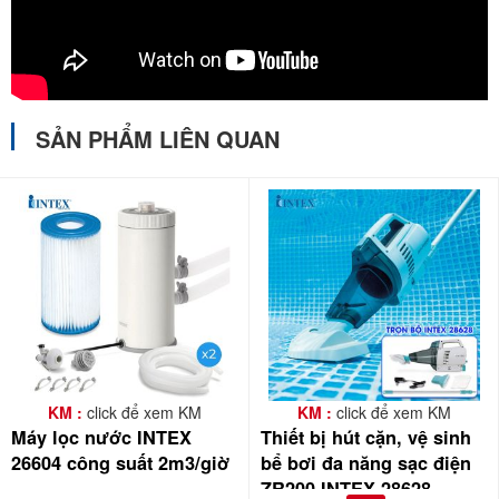
SẢN PHẨM LIÊN QUAN
KM :
click để xem KM
KM :
click để xem KM
Máy lọc nước INTEX
Thiết bị hút cặn, vệ sinh
26604 công suất 2m3/giờ
bể bơi đa năng sạc điện
ZR200 INTEX 28628