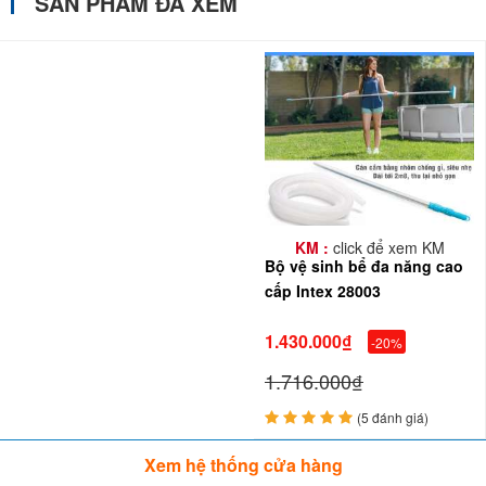
SẢN PHẨM ĐÃ XEM
KM :
click để xem KM
Bộ vệ sinh bể đa năng cao
cấp Intex 28003
1.430.000₫
-20%
1.716.000₫
(5 đánh giá)
Xem hệ thống cửa hàng