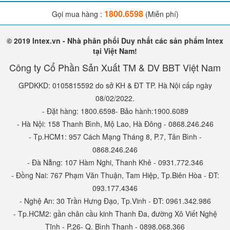
1800.6598
Gọi mua hàng :
(Miễn phí)
© 2019 Intex.vn - Nhà phân phối Duy nhất các sản phẩm Intex
tại Việt Nam!
Công ty Cổ Phần Sản Xuất TM & DV BBT Việt Nam
GPDKKD: 0105815592 do sở KH & ĐT TP. Hà Nội cấp ngày
08/02/2022.
- Đặt hàng: 1800.6598- Bảo hành:1900.6089
- Hà Nội: 158 Thanh Bình, Mộ Lao, Hà Đông - 0868.246.246
- Tp.HCM1: 957 Cách Mạng Tháng 8, P.7, Tân Bình -
0868.246.246
- Đà Nẵng: 107 Hàm Nghi, Thanh Khê - 0931.772.346
- Đồng Nai: 767 Phạm Văn Thuận, Tam Hiệp, Tp.Biên Hòa - ĐT:
093.177.4346
- Nghệ An: 30 Trần Hưng Đạo, Tp.Vinh - ĐT: 0961.342.986
- Tp.HCM2: gần chân cầu kinh Thanh Đa, đường Xô Viết Nghệ
Tĩnh - P.26- Q. Bình Thạnh - 0898.068.366