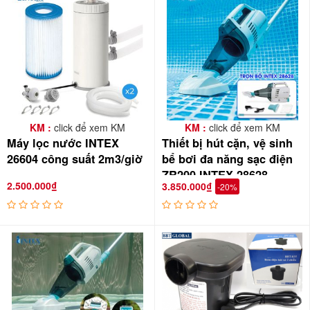
KM :
click để xem KM
KM :
click để xem KM
Máy lọc nước INTEX
Thiết bị hút cặn, vệ sinh
26604 công suất 2m3/giờ
bể bơi đa năng sạc điện
ZR200 INTEX 28628
2.500.000₫
3.850.000₫
-20%