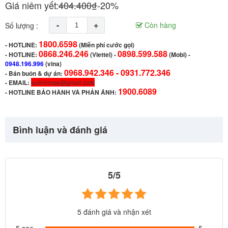
Giá niêm yết:
404.400₫
-20%
-
+
Còn hàng
Số lượng :
1800.6598
-
HOTLINE:
(Miễn phí cước gọi)
0868.246.246
0898.599.588
- HOTLINE:
(Viettel)
-
(Mobi) -
0948.196.996
(vina)
0968.942.346 -
0931.772.346
- Bán buôn & dự án:
- EMAIL:
vulinhrose@gmail.com
1900.6089
-
HOTLINE BẢO HÀNH VÀ PHẢN ÁNH:
Bình luận và đánh giá
5/5
5 đánh giá và nhận xét