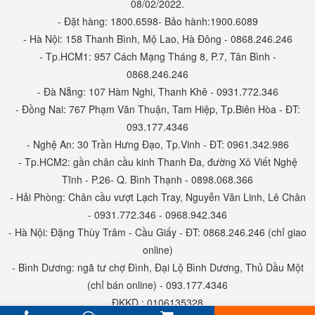
08/02/2022.
- Đặt hàng: 1800.6598- Bảo hành:1900.6089
- Hà Nội: 158 Thanh Bình, Mộ Lao, Hà Đông - 0868.246.246
- Tp.HCM1: 957 Cách Mạng Tháng 8, P.7, Tân Bình -
0868.246.246
- Đà Nẵng: 107 Hàm Nghi, Thanh Khê - 0931.772.346
- Đồng Nai: 767 Phạm Văn Thuận, Tam Hiệp, Tp.Biên Hòa - ĐT:
093.177.4346
- Nghệ An: 30 Trần Hưng Đạo, Tp.Vinh - ĐT: 0961.342.986
- Tp.HCM2: gần chân cầu kinh Thanh Đa, đường Xô Viết Nghệ
Tĩnh - P.26- Q. Bình Thạnh - 0898.068.366
- Hải Phòng: Chân cầu vượt Lạch Tray, Nguyễn Văn Linh, Lê Chân
- 0931.772.346 - 0968.942.346
- Hà Nội: Đặng Thùy Trâm - Cầu Giấy - ĐT: 0868.246.246 (chỉ giao
online)
- Bình Dương: ngã tư chợ Đình, Đại Lộ Bình Dương, Thủ Dầu Một
(chỉ bán online) - 093.177.4346
ĐKKD : 0106135328