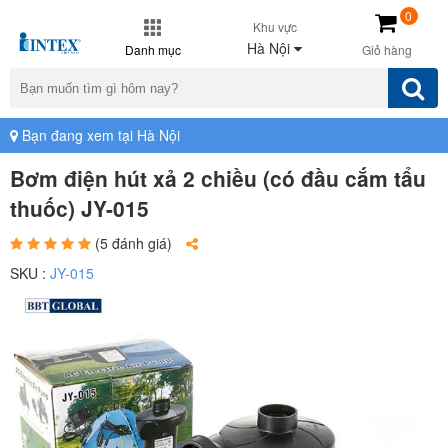
0
Khu vực
Hà Nội
Danh mục
Giỏ hàng
Bạn đang xem tại Hà Nội
Bơm điện hút xả 2 chiều (có đầu cắm tẩu
thuốc) JY-015
(5 đánh giá)
SKU :
JY-015