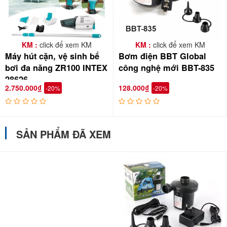
KM :
click để xem KM
KM :
click để xem KM
Máy hút cặn, vệ sinh bể
Bơm điện BBT Global
bơi đa năng ZR100 INTEX
công nghệ mới BBT-835
28626
2.750.000₫
128.000₫
-20%
-20%
SẢN PHẨM ĐÃ XEM