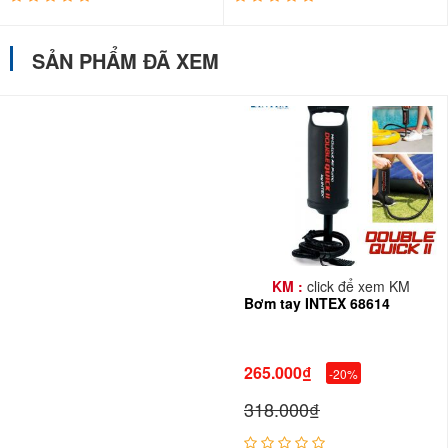
SẢN PHẨM ĐÃ XEM
KM :
click để xem KM
Bơm tay INTEX 68614
265.000₫
-20%
318.000₫