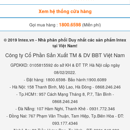
Xem hệ thống cửa hàng
1800.6598
Gọi mua hàng :
(Miễn phí)
© 2019 Intex.vn - Nhà phân phối Duy nhất các sản phẩm Intex
tại Việt Nam!
Công ty Cổ Phần Sản Xuất TM & DV BBT Việt Nam
GPDKKD: 0105815592 do sở KH & ĐT TP. Hà Nội cấp ngày
08/02/2022.
- Đặt hàng: 1800.6598- Bảo hành:1900.6089
- Hà Nội: 158 Thanh Bình, Mộ Lao, Hà Đông - 0868.246.246
- Tp.HCM1: 957 Cách Mạng Tháng 8, P.7, Tân Bình -
0868.246.246
- Đà Nẵng: 107 Hàm Nghi, Thanh Khê - 0931.772.346
- Đồng Nai: 767 Phạm Văn Thuận, Tam Hiệp, Tp.Biên Hòa - ĐT:
093.177.4346