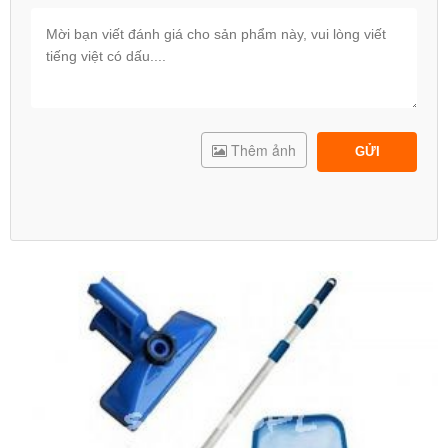
Thêm ảnh
GỬI