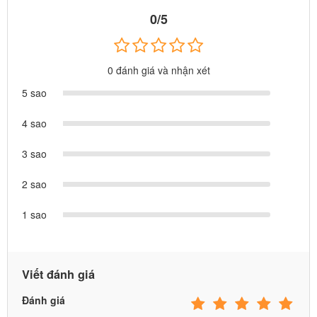
0/5
0 đánh giá và nhận xét
THÔNG TIN THƯƠNG HIỆU
5 sao
4 sao
3 sao
2 sao
1 sao
100% sản phẩm do Babycuatoi.vn cung cấp đều đạt TCVN về an
toàn do Tổng cục Tiêu chuẩn đo lường chất lượng Việt Nam chứng
nhận.
Viết đánh giá
Đánh giá