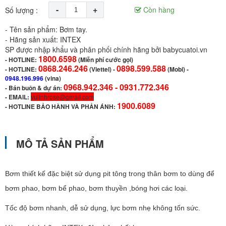
-
+
Còn hàng
Số lượng :
- Tên sản phẩm: Bơm tay.
- Hãng sản xuất: INTEX
SP được nhập khẩu và phân phối chính hãng bởi babycuatoi.vn
1800.6598
-
HOTLINE:
(Miễn phí cước gọi)
0868.246.246
0898.599.588
- HOTLINE:
(Viettel)
-
(Mobi) -
0948.196.996
(vina)
0968.942.346 -
0931.772.346
- Bán buôn & dự án:
- EMAIL:
vulinhrose@gmail.com
1900.6089
-
HOTLINE BẢO HÀNH VÀ PHẢN ÁNH:
MÔ TẢ SẢN PHẨM
Bơm thiết kế đặc biệt sử dụng pit tông trong thân bơm to dùng để
bơm phao, bơm bể phao, bơm thuyền ,bóng hơi các loại.
Tốc độ bơm nhanh, dễ sử dụng, lực bơm nhẹ không tốn sức.