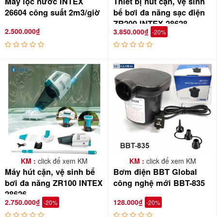
Máy lọc nước INTEX
Thiết bị hút cặn, vệ sinh
26604 công suất 2m3/giờ
bể bơi đa năng sạc điện
ZR200 INTEX 28628
2.500.000₫
3.850.000₫
-20%
KM :
click để xem KM
KM :
click để xem KM
Máy hút cặn, vệ sinh bể
Bơm điện BBT Global
bơi đa năng ZR100 INTEX
công nghệ mới BBT-835
28626
2.750.000₫
128.000₫
-20%
-20%