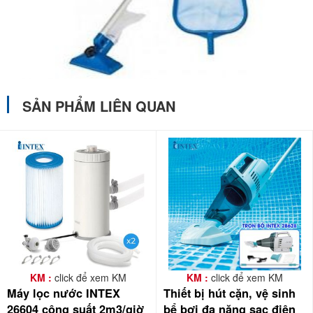
SẢN PHẨM LIÊN QUAN
KM :
click để xem KM
KM :
click để xem KM
Máy lọc nước INTEX
Thiết bị hút cặn, vệ sinh
26604 công suất 2m3/giờ
bể bơi đa năng sạc điện