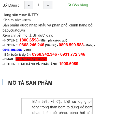
-
+
Còn hàng
Số lượng :
Hãng sản xuất: INTEX
Kích thước: 48cm
Sản phẩm được nhập khẩu và phân phối chính hãng bởi
babycuatoi.vn
Xem chi tiết mô tả SP dưới đây:
1800.6598
-
HOTLINE:
(Miễn phí cước gọi)
0868.246.246
0898.599.588
- HOTLINE:
(Viettel)
-
(Mobi) -
0948.196.996
(vina)
0968.942.346 -
0931.772.346
- Bán buôn & dự án:
- EMAIL:
vulinhrose@gmail.com
1900.6089
-
HOTLINE BẢO HÀNH VÀ PHẢN ÁNH:
MÔ TẢ SẢN PHẨM
Bơm thiết kế đặc biệt sử dụng pit
tông trong thân bơm to dùng để bơm
phao, bơm bể phao, bóng hơi các