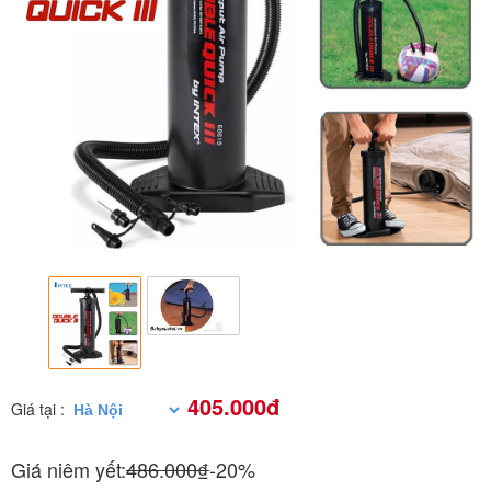
405.000đ
Giá tại :
Giá niêm yết:
486.000₫
-20%