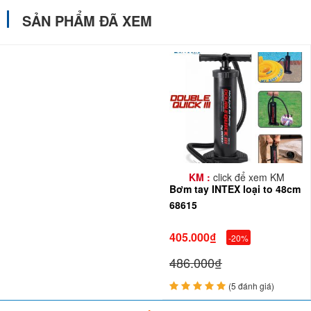
SẢN PHẨM ĐÃ XEM
KM :
click để xem KM
Bơm tay INTEX loại to 48cm
68615
405.000₫
-20%
486.000₫
(5 đánh giá)