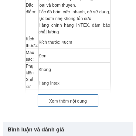
Đặc
loại và bơm thuyền.
điểm:
Tốc độ bơm cức nhanh, dễ sử dụng,
lực bơm nhẹ không tốn sức
Hàng chính hãng INTEX, đảm bảo
chất lượng
KÍch
Kích thước: 48cm
thước:
Màu
Đen
sắc:
Phụ
Không
kiện
Xuất
Hãng Intex
xứ
Thanh
Thanh toán khi nhận hàng hoặc
Xem thêm nội dung
toán
chuyển khoản
Bình luận và đánh giá