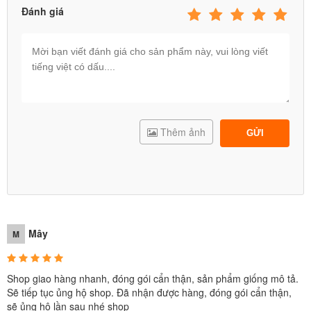
Đánh giá
100% sản phẩm do Babycuatoi.vn cung cấp đều đạt TCVN về an
toàn do Tổng cục Tiêu chuẩn đo lường chất lượng Việt Nam chứng
nhận.
Thêm ảnh
GỬI
Mây
M
Shop giao hàng nhanh, đóng gói cẩn thận, sản phẩm giống mô tả.
Sẽ tiếp tục ủng hộ shop. Đã nhận được hàng, đóng gói cẩn thận,
sẽ ủng hộ lần sau nhé shop