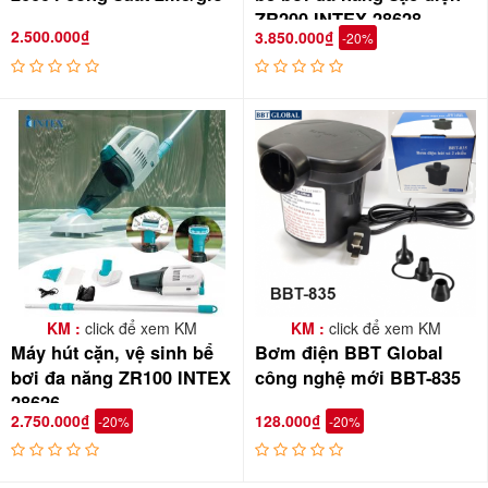
ZR200 INTEX 28628
2.500.000₫
3.850.000₫
-20%
KM :
click để xem KM
KM :
click để xem KM
Máy hút cặn, vệ sinh bể
Bơm điện BBT Global
bơi đa năng ZR100 INTEX
công nghệ mới BBT-835
28626
2.750.000₫
128.000₫
-20%
-20%