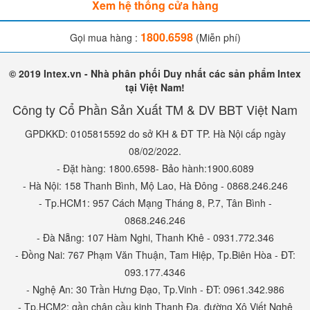
Xem hệ thống cửa hàng
1800.6598
Gọi mua hàng :
(Miễn phí)
© 2019 Intex.vn - Nhà phân phối Duy nhất các sản phẩm Intex
tại Việt Nam!
Công ty Cổ Phần Sản Xuất TM & DV BBT Việt Nam
GPDKKD: 0105815592 do sở KH & ĐT TP. Hà Nội cấp ngày
08/02/2022.
- Đặt hàng: 1800.6598- Bảo hành:1900.6089
- Hà Nội: 158 Thanh Bình, Mộ Lao, Hà Đông - 0868.246.246
- Tp.HCM1: 957 Cách Mạng Tháng 8, P.7, Tân Bình -
0868.246.246
- Đà Nẵng: 107 Hàm Nghi, Thanh Khê - 0931.772.346
- Đồng Nai: 767 Phạm Văn Thuận, Tam Hiệp, Tp.Biên Hòa - ĐT:
093.177.4346
- Nghệ An: 30 Trần Hưng Đạo, Tp.Vinh - ĐT: 0961.342.986
- Tp.HCM2: gần chân cầu kinh Thanh Đa, đường Xô Viết Nghệ