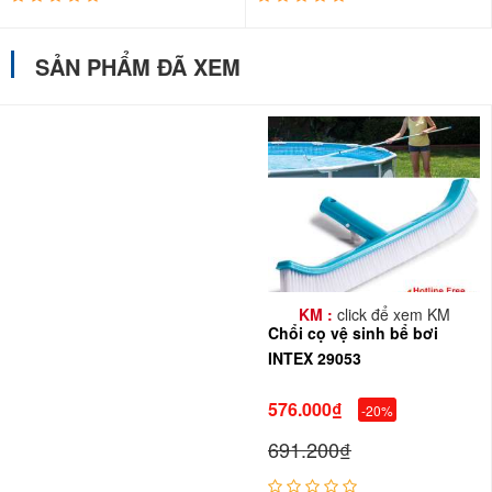
SẢN PHẨM ĐÃ XEM
KM :
click để xem KM
Chổi cọ vệ sinh bể bơi
INTEX 29053
576.000₫
-20%
691.200₫