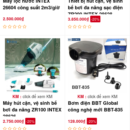
Máy lọc nước INTEX
Thiết bị hút cặn, vệ sinh
26604 công suất 2m3/giờ
bể bơi đa năng sạc điện
ZR200 INTEX 28628
2.500.000₫
3.850.000₫
-20%
KM :
click để xem KM
KM :
click để xem KM
Máy hút cặn, vệ sinh bể
Bơm điện BBT Global
bơi đa năng ZR100 INTEX
công nghệ mới BBT-835
28626
2.750.000₫
128.000₫
-20%
-20%