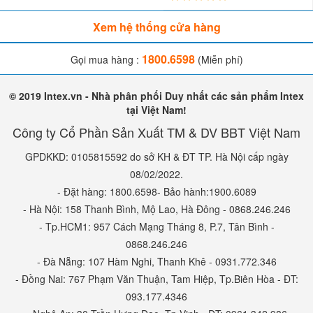
Xem hệ thống cửa hàng
1800.6598
Gọi mua hàng :
(Miễn phí)
© 2019 Intex.vn - Nhà phân phối Duy nhất các sản phẩm Intex
tại Việt Nam!
Công ty Cổ Phần Sản Xuất TM & DV BBT Việt Nam
GPDKKD: 0105815592 do sở KH & ĐT TP. Hà Nội cấp ngày
08/02/2022.
- Đặt hàng: 1800.6598- Bảo hành:1900.6089
- Hà Nội: 158 Thanh Bình, Mộ Lao, Hà Đông - 0868.246.246
- Tp.HCM1: 957 Cách Mạng Tháng 8, P.7, Tân Bình -
0868.246.246
- Đà Nẵng: 107 Hàm Nghi, Thanh Khê - 0931.772.346
- Đồng Nai: 767 Phạm Văn Thuận, Tam Hiệp, Tp.Biên Hòa - ĐT:
093.177.4346