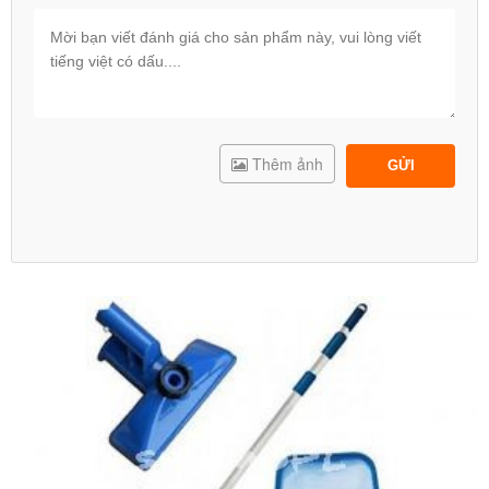
Thêm ảnh
GỬI