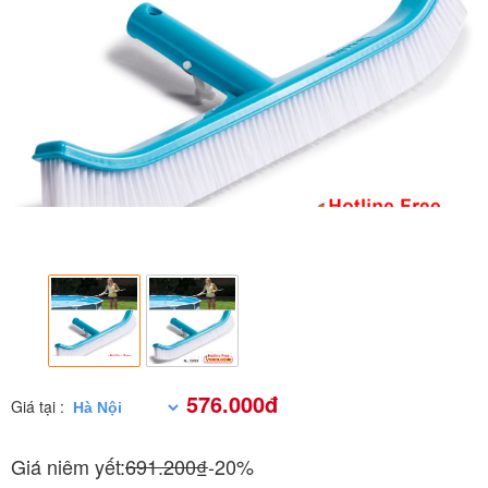
576.000đ
Giá tại :
Giá niêm yết:
691.200₫
-20%