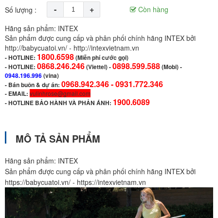
-
+
Còn hàng
Số lượng :
Hãng sản phẩm: INTEX
Sản phẩm được cung cấp và phân phối chính hãng INTEX bởi
http://babycuatoi.vn/ - http://intexvietnam.vn
1800.6598
-
HOTLINE:
(Miễn phí cước gọi)
0868.246.246
0898.599.588
- HOTLINE:
(Viettel)
-
(Mobi) -
0948.196.996
(vina)
0968.942.346 -
0931.772.346
- Bán buôn & dự án:
- EMAIL:
vulinhrose@gmail.com
1900.6089
-
HOTLINE BẢO HÀNH VÀ PHẢN ÁNH:
MÔ TẢ SẢN PHẨM
Hãng sản phẩm: INTEX
Sản phẩm được cung cấp và phân phối chính hãng INTEX bởi
https://babycuatoi.vn/ - https://intexvietnam.vn