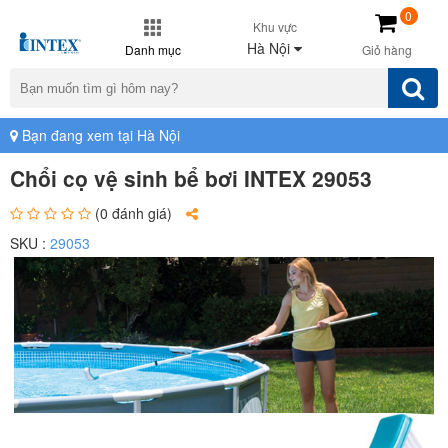
0
Khu vực
Hà Nội
Danh mục
Giỏ hàng
Bạn đang xem tại Hà Nội
Chổi cọ vệ sinh bể bơi INTEX 29053
(0 đánh giá)
SKU :
29053