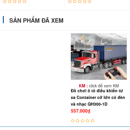
SẢN PHẨM ĐÃ XEM
KM :
click để xem KM
Đồ chơi ô tô điều khiển từ
xa Container cỡ lớn có đèn
và nhạc QH300-1D
557.000₫