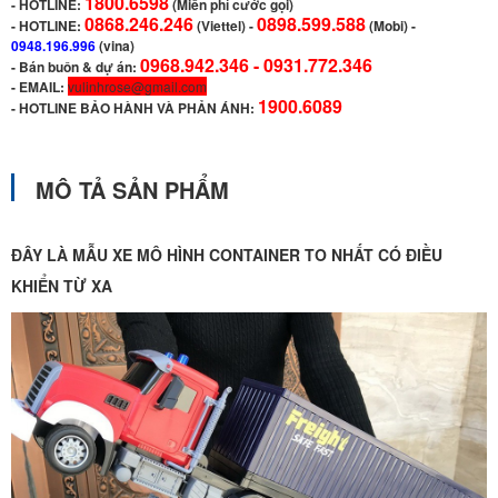
1800.6598
-
HOTLINE:
(Miễn phí cước gọi)
0868.246.246
0898.599.588
- HOTLINE:
(Viettel)
-
(Mobi) -
0948.196.996
(vina)
0968.942.346 -
0931.772.346
- Bán buôn & dự án:
- EMAIL:
vulinhrose@gmail.com
1900.6089
-
HOTLINE BẢO HÀNH VÀ PHẢN ÁNH:
MÔ TẢ SẢN PHẨM
ĐÂY LÀ MẪU XE MÔ HÌNH CONTAINER TO NHẤT CÓ ĐIỀU
KHIỂN TỪ XA