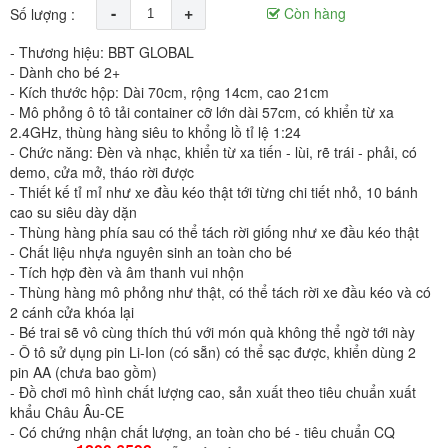
-
+
Còn hàng
Số lượng :
- Thương hiệu: BBT GLOBAL
- Dành cho bé 2+
- Kích thước hộp: Dài 70cm, rộng 14cm, cao 21cm
- Mô phỏng ô tô tải container cỡ lớn dài 57cm, có khiển từ xa
2.4GHz, thùng hàng siêu to khổng lồ tỉ lệ 1:24
- Chức năng: Đèn và nhạc, khiển từ xa tiến - lùi, rẽ trái - phải, có
demo, cửa mở, tháo rời được
- Thiết kế tỉ mỉ như xe đầu kéo thật tới từng chi tiết nhỏ, 10 bánh
cao su siêu dày dặn
- Thùng hàng phía sau có thể tách rời giống như xe đầu kéo thật
- Chất liệu nhựa nguyên sinh an toàn cho bé
- Tích hợp đèn và âm thanh vui nhộn
- Thùng hàng mô phỏng như thật, có thể tách rời xe đầu kéo và có
2 cánh cửa khóa lại
- Bé trai sẽ vô cùng thích thú với món quà không thể ngờ tới này
- Ô tô sử dụng pin Li-Ion (có sẵn) có thể sạc được, khiển dùng 2
pin AA (chưa bao gồm)
- Đồ chơi mô hình chất lượng cao, sản xuất theo tiêu chuẩn xuất
khẩu Châu Âu-CE
- Có chứng nhận chất lượng, an toàn cho bé - tiêu chuẩn CQ