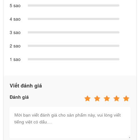
5 sao
4 sao
3 sao
2 sao
- Mô phỏng ô tô tải container cỡ lớn dài 57cm, có khiển từ xa
1 sao
2.4GHz, thùng hàng siêu to khổng lồ tỉ lệ 1:24
- Chức năng: Đèn và nhạc, khiển từ xa tiến - lùi, rẽ trái - phải, có
demo, cửa mở, tháo rời được
Viết đánh giá
- Thiết kế tỉ mỉ như xe đầu kéo thật tới từng chi tiết nhỏ, 10 bánh
Đánh giá
cao su siêu dày dặn