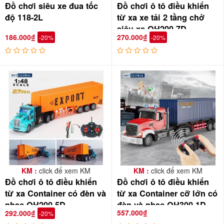
Đồ chơi siêu xe đua tốc
Đồ chơi ô tô điều khiển
độ 118-2L
từ xa xe tải 2 tầng chở
siêu xe QH200-7D
186.000₫
270.000₫
-20%
-20%
- Thùng hàng phía sau có thể tách rời giống như xe đầu kéo thật
- Chất liệu nhựa nguyên sinh an toàn cho bé
- Tích hợp đèn và âm thanh vui nhộn
- Thùng hàng mô phỏng như thật, có 2 cánh cửa khóa lại
KM :
click để xem KM
KM :
click để xem KM
Đồ chơi ô tô điều khiển
Đồ chơi ô tô điều khiển
từ xa Container có đèn và
từ xa Container cỡ lớn có
nhạc QH200-5D
đèn và nhạc QH300-1D
557.000₫
292.000₫
-20%