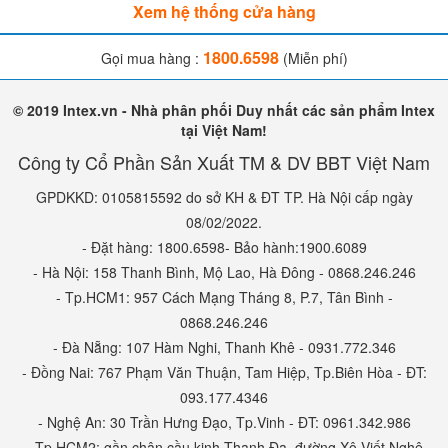
Xem hệ thống cửa hàng
1800.6598
Gọi mua hàng :
(Miễn phí)
© 2019 Intex.vn - Nhà phân phối Duy nhất các sản phẩm Intex
tại Việt Nam!
Công ty Cổ Phần Sản Xuất TM & DV BBT Việt Nam
GPDKKD: 0105815592 do sở KH & ĐT TP. Hà Nội cấp ngày
08/02/2022.
- Đặt hàng: 1800.6598- Bảo hành:1900.6089
- Hà Nội: 158 Thanh Bình, Mộ Lao, Hà Đông - 0868.246.246
- Tp.HCM1: 957 Cách Mạng Tháng 8, P.7, Tân Bình -
0868.246.246
- Đà Nẵng: 107 Hàm Nghi, Thanh Khê - 0931.772.346
- Đồng Nai: 767 Phạm Văn Thuận, Tam Hiệp, Tp.Biên Hòa - ĐT:
093.177.4346
- Nghệ An: 30 Trần Hưng Đạo, Tp.Vinh - ĐT: 0961.342.986
- Tp.HCM2: gần chân cầu kinh Thanh Đa, đường Xô Viết Nghệ