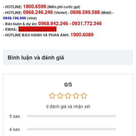
1800.6598
-
HOTLINE:
(Miễn phí cước gọi)
0868.246.246
0898.599.588
- HOTLINE:
(Viettel)
-
(Mobi) -
0948.196.996
(vina)
0968.942.346 -
0931.772.346
- Bán buôn & dự án:
- EMAIL:
vulinhrose@gmail.com
1900.6089
-
HOTLINE BẢO HÀNH VÀ PHẢN ÁNH:
Bình luận và đánh giá
0/5
0 đánh giá và nhận xét
5 sao
4 sao