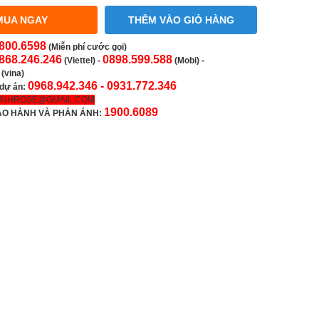
MUA NGAY
THÊM VÀO GIỎ HÀNG
800.6598
(Miễn phí cước gọi)
868.246.246
0898.599.588
(Viettel)
-
(Mobi) -
(vina)
0968.942.346 -
0931.772.346
 dự án:
INHROSE@GMAIL.COM
1900.6089
ẢO HÀNH VÀ PHẢN ÁNH: