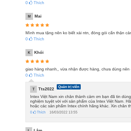
0
Thích
Mai
M
Mình mua tặng nên ko biết xài ntn, đóng gói cẩn thận 
0
Thích
Khói
K
giao hàng nhanh,, vừa nhận được hàng, chưa dùng nên ch
0
Thích
Quản trị viên
Tts2022
T
Intex Việt Nam xin chân thành cảm ơn bạn đã tin dùn
nghiệm tuyệt vời với sản phẩm của Intex Việt Nam. H
hoặc các sản phẩm Intex chính hãng khác. Xin chân 
0
Thích
16/03/2022 13:55
Lâm
L