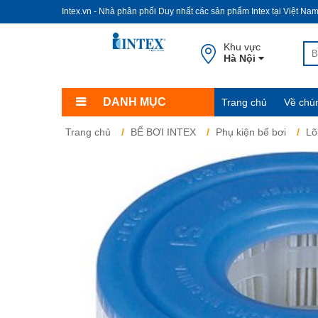
Intex.vn - Nhà phân phối Duy nhất các sản phẩm Intex tại Việt Na
Khu vực
Hà Nội
DANH MỤC
Trang chủ
Về chún
Trang chủ
BỂ BƠI INTEX
Phụ kiện bể bơi
Lõ