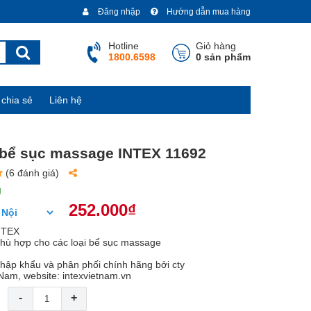
Đăng nhập
Hướng dẫn mua hàng
Hotline
Giỏ hàng
1800.6598
0 sản phẩm
chia sẻ
Liên hệ
 bể sục massage INTEX 11692
(6 đánh giá)
g
252.000₫
NTEX
hù hợp cho các loại bể sục massage
ập khẩu và phân phối chính hãng bởi cty
Nam, website: intexvietnam.vn
-
+