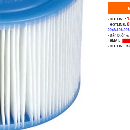
1
-
HOTLINE:
0
- HOTLINE:
0948.196.996
- Bán buôn &
- EMAIL:
VUL
-
HOTLINE B