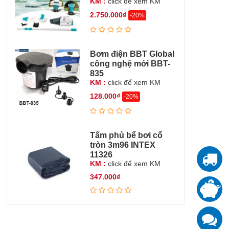
KM :
click để xem KM
2.750.000₫
-20%
Bơm điện BBT Global
công nghệ mới BBT-
835
KM :
click để xem KM
128.000₫
-20%
Tấm phủ bể bơi cổ
tròn 3m96 INTEX
11326
T
KM :
click để xem KM
347.000₫
T
đ
K
z