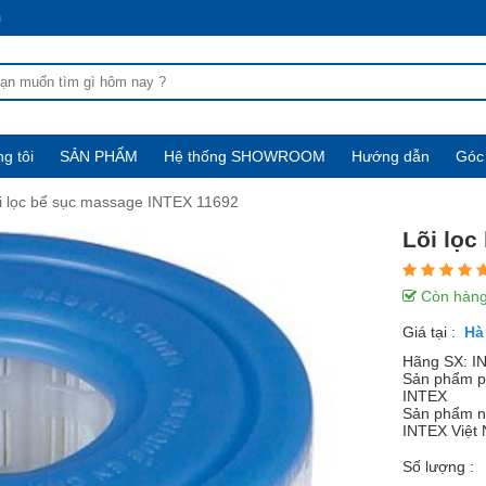
m
g tôi
SẢN PHẨM
Hệ thống SHOWROOM
Hướng dẫn
Góc 
i lọc bể sục massage INTEX 11692
Lõi lọc
Còn hàn
Giá tại :
Hãng SX: I
Sản phẩm p
INTEX
Sản phẩm nh
INTEX Việt 
Số lượng :