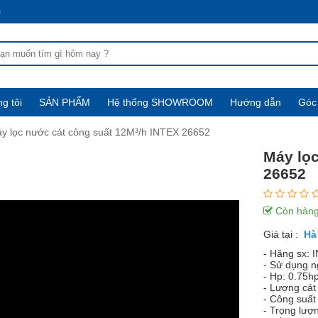
m
g tôi
SẢN PHẨM
Hệ thống SHOWROOM
Hướng dẫn
Góc 
y lọc nước cát công suất 12M³/h INTEX 26652
Máy lọc
26652
Còn hàn
Giá tại :
- Hãng sx: 
- Sử dụng 
- Hp: 0.75h
- Lượng cát
- Công suất 
- Trọng lượ