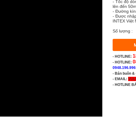
- Tốc độ dòn
lên đến 50m
- Đường kín
- Được nhập
INTEX Việt
Số lượng :
1
-
HOTLINE:
0
- HOTLINE:
0948.196.996
- Bán buôn &
- EMAIL:
VUL
-
HOTLINE B