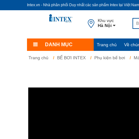
Intex.vn - Nhà phân phối Duy nhất các sản phẩm Intex tại Việt Na
Khu vực
Hà Nội
DANH MỤC
Trang chủ
Về chún
Trang chủ
BỂ BƠI INTEX
Phụ kiện bể bơi
Má