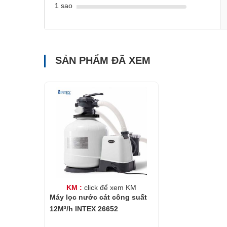
1 sao
SẢN PHẨM ĐÃ XEM
KM :
click để xem KM
Máy lọc nước cát công suất
Đối với bể bơi khung kim loại INTEX cỡ nhỏ nếu m
12M³/h INTEX 26652
cút nối INTEX 10722