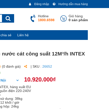
Đăng nhập
Hướng dẫn mua hàng
Hotline
Giỏ hàng
1800.6598
0 sản phẩm
chia sẻ
Liên hệ
 nước cát công suất 12M³/h INTEX
(0 đánh giá)
| SKU :
26652
g
10.920.000₫
INTEX, hàng xuất EU
nguồn điện 220-240V
p
 sử dụng: 38kg
12 khối / giờ
ng hộp: 24kg