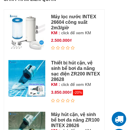
Máy lọc nước INTEX
26604 công suất
2m3/giờ
KM :
click để xem KM
2.500.000₫
Thiết bị hút cặn, vệ
sinh bể bơi đa năng
sạc điện ZR200 INTEX
28628
KM :
click để xem KM
3.850.000₫
-20%
Máy hút cặn, vệ sinh
bể bơi đa năng ZR100
T
INTEX 28626