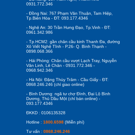
0931.772.346
- Đồng Nai: 767 Phạm Văn Thuận, Tam Hiệp,
Tp.Biên Hòa - ĐT: 093.177.4346
- Nghệ An: 30 Trần Hưng Đạo, Tp.Vinh - ĐT:
0961.342.986
- Tp.HCM2: gần chân cầu kinh Thanh Đa, đường
Xô Viết Nghệ Tĩnh - P.26- Q. Bình Thạnh -
0898.068.366
- Hải Phòng: Chân cầu vượt Lạch Tray, Nguyễn
Văn Linh, Lê Chân - 0931.772.346 -
0968.942.346
- Hà Nội: Đặng Thùy Trâm - Cầu Giấy - ĐT:
0868.246.246 (chỉ giao online)
- Bình Dương: ngã tư chợ Đình, Đại Lộ Bình
Dương, Thủ Dầu Một (chỉ bán online) -
093.177.4346
ĐKKD : 0106135328
Hotline :
1800.6598
(Miễn phí)
Tư vấn :
0868.246.246