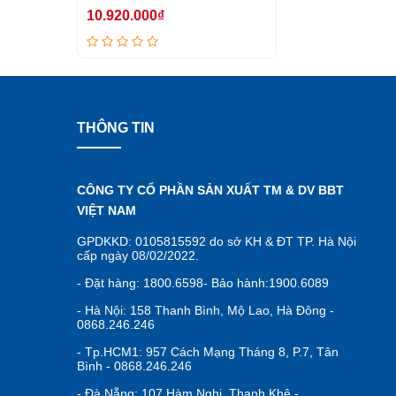
10.920.000₫
THÔNG TIN
CÔNG TY CỔ PHẦN SẢN XUẤT TM & DV BBT
VIỆT NAM
GPDKKD: 0105815592 do sở KH & ĐT TP. Hà Nội
cấp ngày 08/02/2022.
- Đặt hàng: 1800.6598- Bảo hành:1900.6089
- Hà Nội: 158 Thanh Bình, Mộ Lao, Hà Đông -
0868.246.246
- Tp.HCM1: 957 Cách Mạng Tháng 8, P.7, Tân
Bình - 0868.246.246
- Đà Nẵng: 107 Hàm Nghi, Thanh Khê -