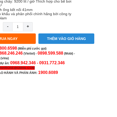
g chảy: 9200 lít / giờ Thích hợp cho bể bơi
³
h ống kết nối 41mm
 khẩu và phân phối chính hãng bởi công ty
 Nam
-
+
MUA NGAY
THÊM VÀO GIỎ HÀNG
800.6598
(Miễn phí cước gọi)
868.246.246
0898.599.588
(Viettel)
-
(Mobi) -
(vina)
0968.942.346 -
0931.772.346
 dự án:
INHROSE@GMAIL.COM
1900.6089
ẢO HÀNH VÀ PHẢN ÁNH: