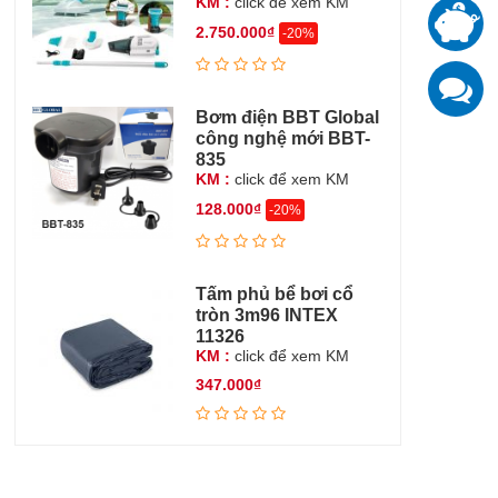
KM :
click để xem KM
T
2.750.000₫
đ
-20%
K
z
Bơm điện BBT Global
công nghệ mới BBT-
835
KM :
click để xem KM
128.000₫
-20%
Tấm phủ bể bơi cổ
tròn 3m96 INTEX
11326
KM :
click để xem KM
347.000₫