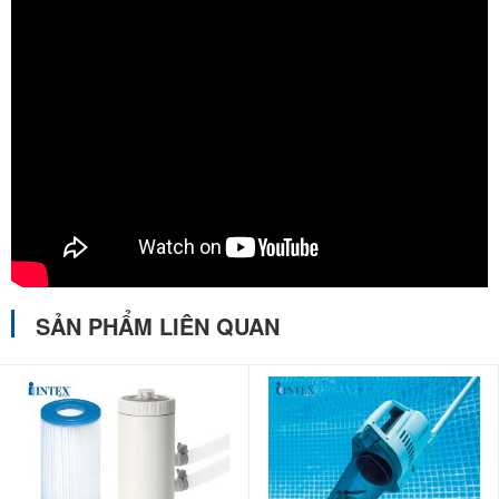
1. Nguyên tắc cơ bản:
Máy lọc nước (trừ loại máy có tích hợp
điện phân muối ra clo) chỉ có tác dụng lọc các chất bẩn dưới dạng
vật chất chứ không có tác dụng diệt vi khuẩn và loại bỏ các ion kim
loại hoặc thay đổi nồng độ PH của nước. Muốn loại bỏ ion kim loại,
diệt khuẩn hoặc thay đổi nồng độ PH của nước, bạn phải dùng
thêm hóa chất. Hóa chất điển hình ở đây là Clo, ngoài ra nếu môi
trường kiềm cao bạn phải dùng thêm acid bể bơi HCL
2. Các bước sử dụng máy lọc INTEX:
Bước 1:
Lắp đặt máy lọc nước đúng, tham khảo cách lọc máy lọc
nước đúng trong video dưới đây:
SẢN PHẨM LIÊN QUAN