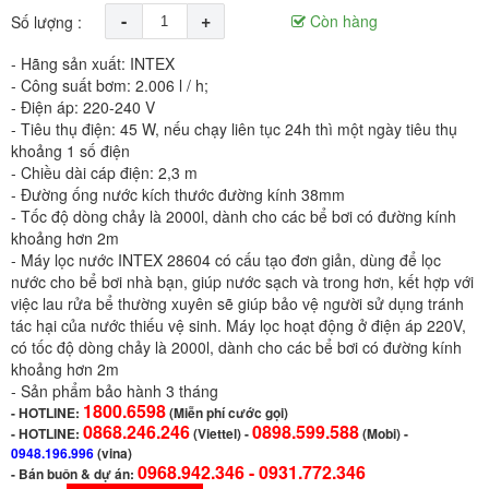
-
+
Còn hàng
Số lượng :
- Hãng sản xuất: INTEX
- Công suất bơm: 2.006 l / h;
- Điện áp: 220-240 V
- Tiêu thụ điện: 45 W, nếu chạy liên tục 24h thì một ngày tiêu thụ
khoảng 1 số điện
- Chiều dài cáp điện: 2,3 m
- Đường ống nước kích thước đường kính 38mm
- Tốc độ dòng chảy là 2000l, dành cho các bể bơi có đường kính
khoảng hơn 2m
- Máy lọc nước INTEX 28604 có cấu tạo đơn giản, dùng để lọc
nước cho bể bơi nhà bạn, giúp nước sạch và trong hơn, kết hợp với
việc lau rửa bể thường xuyên sẽ giúp bảo vệ người sử dụng tránh
tác hại của nước thiếu vệ sinh. Máy lọc hoạt động ở điện áp 220V,
có tốc độ dòng chảy là 2000l, dành cho các bể bơi có đường kính
khoảng hơn 2m
- Sản phẩm bảo hành 3 tháng
1800.6598
-
HOTLINE:
(Miễn phí cước gọi)
0868.246.246
0898.599.588
- HOTLINE:
(Viettel)
-
(Mobi) -
0948.196.996
(vina)
0968.942.346 -
0931.772.346
- Bán buôn & dự án: