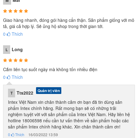
Mai
M
Giao hàng nhanh, đóng gói hàng cẩn thận. Sản phẩm giống với mô
tả, giá cả hợp lý. Sẽ ủng hộ shop trong thời gian tới.
0
Thích
Long
L
Nguyên lý hoạt động:
Cắm liên tục suốt ngày mà không tốn nhiều điện
Máy bơm được trang bị một bộ phận lọc - lõi giấy. Đó là với sự trợ
0
Thích
giúp của bộ lọc thay thế mà nước được làm sạch. Nước vào máy
Quản trị viên
Tts2022
T
bơm và tất cả bụi bẩn bị kẹt trong bộ lọc (lõi giấy).
Intex Việt Nam xin chân thành cảm ơn bạn đã tin dùng sản
Làm thế nào để điều khiển máy bơm?
phẩm Intex chính hãng. Rất mong bạn sẽ có những trải
nghiệm tuyệt vời với sản phẩm của Intex Việt Nam. Hãy liên hệ
Cho rằng máy bơm không có bộ hẹn giờ, quá trình làm việc hoàn
hotline 18006598 nếu cần tư vấn thêm về sản phẩm hoặc các
toàn nằm trong tầm kiểm soát của bạn. Bạn điều chỉnh số giờ làm
sản phẩm Intex chính hãng khác. Xin chân thành cảm ơn!
việc và bật khi bạn cần.
0
Thích
16/03/2022 13:59