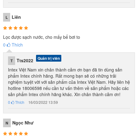
Nó nên hoạt động trong bao lâu?
Liên
L
Đây là một câu hỏi rất thường xuyên từ khách hàng của chúng tôi.
Lọc được sạch nước, cho mấy bể bơi to
Không thể có câu trả lời chính xác, vì nhiệm vụ của nó là nước sạch
0
Thích
và các yếu tố ô nhiễm có thể khác nhau: số lượng người khác
nhau, độ sạch của vị trí hồ bơi ... Trung bình, bơm mực hoạt động
Quản trị viên
Tts2022
T
trong 2-3 giờ mỗi ngày và nếu cần thiết và nhiều hơn nữa.
Intex Việt Nam xin chân thành cảm ơn bạn đã tin dùng sản
phẩm Intex chính hãng. Rất mong bạn sẽ có những trải
nghiệm tuyệt vời với sản phẩm của Intex Việt Nam. Hãy liên hệ
Công nghệ đổi mới
Hydro Aeration (Công nghệ sục khí Hydro )
hotline 18006598 nếu cần tư vấn thêm về sản phẩm hoặc các
với 3 ưu điểm chính:
sản phẩm Intex chính hãng khác. Xin chân thành cảm ơn!
0
Thích
16/03/2022 13:59
1. Cải thiện hệ thống tuần hoàn và lọc nước
Quá trình sục khí là một quá trình trong đó oxy tương tác chặt chẽ
Ngọc Như
N
với nước, trong đó nó bão hòa nó với không khí và nitơ. Sục khí
giúp loại bỏ các chất không cần thiết ảnh hưởng đến nước không