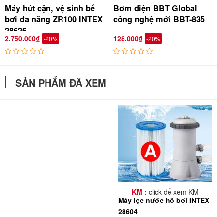
khí ở đầu ra máy lọc để tốc độ nước nhanh hơn, khi muốn
Máy hút cặn, vệ sinh bể
Bơm điện BBT Global
nước chẩy chậm bạn bịt đầu van đen lên trên
bơi đa năng ZR100 INTEX
công nghệ mới BBT-835
28626
2.750.000₫
128.000₫
-20%
-20%
SẢN PHẨM ĐÃ XEM
KM :
click để xem KM
Máy lọc nước hồ bơi INTEX
28604