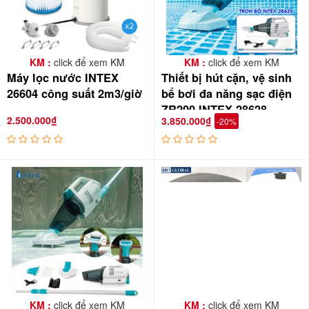
KM :
click để xem KM
KM :
click để xem KM
Máy lọc nước INTEX
Thiết bị hút cặn, vệ sinh
26604 công suất 2m3/giờ
bể bơi đa năng sạc điện
ZR200 INTEX 28628
2.500.000₫
3.850.000₫
-20%
Lưu ý: khi lắp máy lọc bạn cần lắp đoạn van có lỗ lấy không
KM :
click để xem KM
KM :
click để xem KM