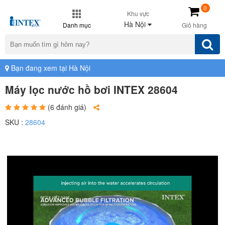
0
Khu vực
Hà Nội
Danh mục
Giỏ hàng
Bạn đang xem tại Hà Nội
Máy lọc nước hồ bơi INTEX 28604
(6 đánh giá)
SKU :
28604