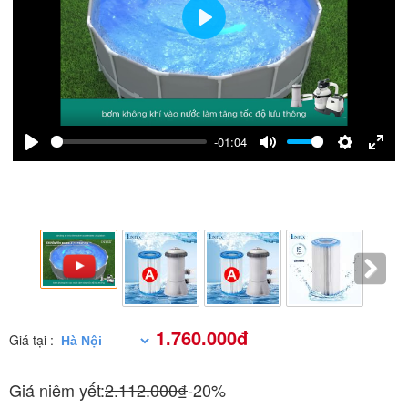
Play
-01:04
Play
Mute
Settings
Enter
fulls
1.760.000đ
Giá tại :
Giá niêm yết:
2.112.000₫
-20%