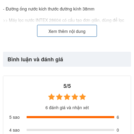
- Đường ống nước kích thước đường kính 38mm
>> Máy lọc nước INTEX 28604 có cấu tạo đơn giản, dùng để lọc
nước cho bể bơi nhà bạn, giúp nước sạch và trong hơn, kết hợp với
Xem thêm nội dung
việc lau rửa bể thường xuyên sẽ giúp bảo vệ người sử dụng tránh
tác hại của nước thiếu vệ sinh.
Bình luận và đánh giá
5/5
6 đánh giá và nhận xét
5 sao
6
4 sao
0