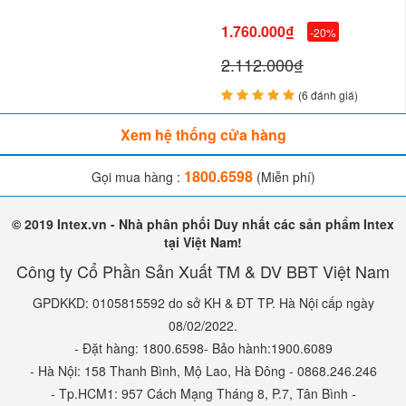
1.760.000₫
-20%
Bạn test thử máy lọc, trong trường hợp máy lọc chạy yếu mà bạn
2.112.000₫
đã lắp đúng rồi thì vấn đề là có nhiều không khí trong đường ống,
(6 đánh giá)
bạn xoáy nhẹ nút trên đầu máy lọc để loại bỏ bớt không khí trong
Xem hệ thống cửa hàng
đường ống.
Lưu ý, khi bạn rút phích điện không chạy máy lọc
bạn xoáy chặt nút ở trên đỉnh máy lọc để nước không chẩy ra
1800.6598
Gọi mua hàng :
(Miễn phí)
từ máy lọc
© 2019 Intex.vn - Nhà phân phối Duy nhất các sản phẩm Intex
tại Việt Nam!
Công ty Cổ Phần Sản Xuất TM & DV BBT Việt Nam
GPDKKD: 0105815592 do sở KH & ĐT TP. Hà Nội cấp ngày
08/02/2022.
- Đặt hàng: 1800.6598- Bảo hành:1900.6089
- Hà Nội: 158 Thanh Bình, Mộ Lao, Hà Đông - 0868.246.246
- Tp.HCM1: 957 Cách Mạng Tháng 8, P.7, Tân Bình -