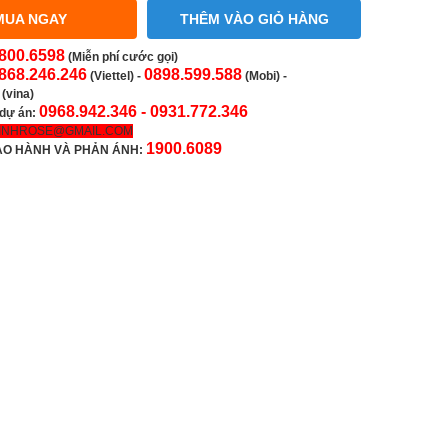
MUA NGAY
THÊM VÀO GIỎ HÀNG
800.6598
(Miễn phí cước gọi)
868.246.246
0898.599.588
(Viettel)
-
(Mobi) -
(vina)
0968.942.346 -
0931.772.346
 dự án:
INHROSE@GMAIL.COM
1900.6089
ẢO HÀNH VÀ PHẢN ÁNH: