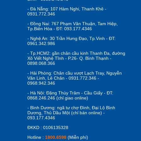
- Đà Nẵng: 107 Hàm Nghi, Thanh Khê -
0931.772.346
- Đồng Nai: 767 Phạm Văn Thuận, Tam Hiệp,
Tp.Biên Hòa - ĐT: 093.177.4346
- Nghệ An: 30 Trần Hưng Đạo, Tp.Vinh - ĐT:
0961.342.986
- Tp.HCM2: gần chân cầu kinh Thanh Đa, đường
Xô Viết Nghệ Tĩnh - P.26- Q. Bình Thạnh -
0898.068.366
- Hải Phòng: Chân cầu vượt Lạch Tray, Nguyễn
Văn Linh, Lê Chân - 0931.772.346 -
0968.942.346
- Hà Nội: Đặng Thùy Trâm - Cầu Giấy - ĐT:
0868.246.246 (chỉ giao online)
- Bình Dương: ngã tư chợ Đình, Đại Lộ Bình
Dương, Thủ Dầu Một (chỉ bán online) -
093.177.4346
ĐKKD : 0106135328
Hotline :
1800.6598
(Miễn phí)