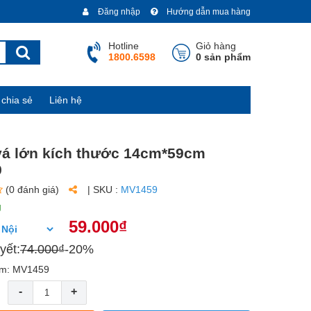
Đăng nhập
Hướng dẫn mua hàng
Hotline
Giỏ hàng
1800.6598
0 sản phẩm
chia sẻ
Liên hệ
vá lớn kích thước 14cm*59cm
9
(0 đánh giá)
| SKU :
MV1459
g
59.000₫
yết:
74.000₫
-20%
ẩm: MV1459
-
+