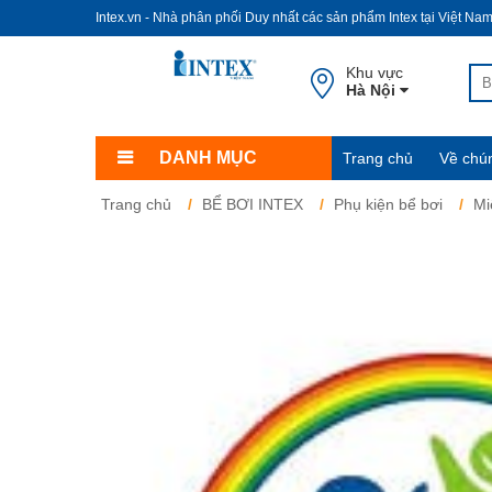
Intex.vn - Nhà phân phối Duy nhất các sản phẩm Intex tại Việt Na
Khu vực
Hà Nội
DANH MỤC
Trang chủ
Về chún
Trang chủ
BỂ BƠI INTEX
Phụ kiện bể bơi
Mi