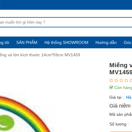
m
g tôi
SẢN PHẨM
Hệ thống SHOWROOM
Hướng dẫn
Góc 
ếng vá lớn kích thước 14cm*59cm MV1459
Miếng 
MV145
Còn hàn
Giá tại :
Giá niêm 
Mã sản ph
Số lượng :