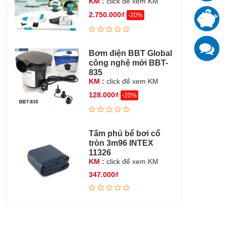
KM :
click để xem KM
T
2.750.000₫
-20%
đ
K
Bơm điện BBT Global
z
công nghệ mới BBT-
835
KM :
click để xem KM
128.000₫
-20%
Tấm phủ bể bơi cổ
tròn 3m96 INTEX
11326
KM :
click để xem KM
347.000₫