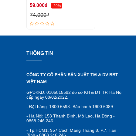
59.000₫
-20%
74.000₫
THÔNG TIN
CÔNG TY CỔ PHẦN SẢN XUẤT TM & DV BBT
VIỆT NAM
GPDKKD: 0105815592 do sở KH & ĐT TP. Hà Nội
cấp ngày 08/02/2022.
- Đặt hàng: 1800.6598- Bảo hành:1900.6089
- Hà Nội: 158 Thanh Bình, Mộ Lao, Hà Đông -
0868.246.246
- Tp.HCM1: 957 Cách Mạng Tháng 8, P.7, Tân
Bình - 0868.246.246