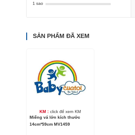
1 sao
SẢN PHẨM ĐÃ XEM
KM :
click để xem KM
Miếng vá lớn kích thước
14cm*59cm MV1459