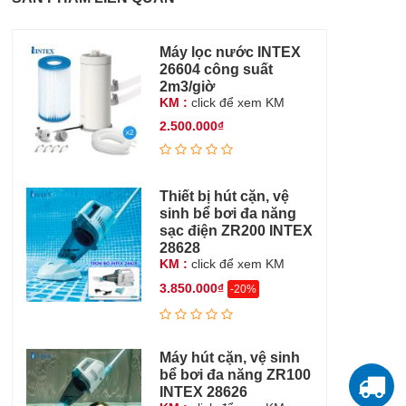
Máy lọc nước INTEX
26604 công suất
2m3/giờ
KM :
click để xem KM
2.500.000₫
Thiết bị hút cặn, vệ
sinh bể bơi đa năng
sạc điện ZR200 INTEX
28628
KM :
click để xem KM
3.850.000₫
-20%
Máy hút cặn, vệ sinh
bể bơi đa năng ZR100
INTEX 28626
T