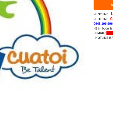
1
-
HOTLINE:
0
- HOTLINE:
0948.196.996
- Bán buôn &
- EMAIL:
VUL
-
HOTLINE B