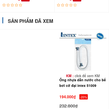
SẢN PHẨM ĐÃ XEM
KM :
click để xem KM
Ống nhựa dẫn nước cho bể
bơi cỡ đại intex 51009
194.000₫
-20%
232.800₫