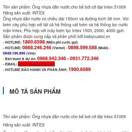
Tên sản phẩm: Ống nhựa dẫn nước cho bể bơi cỡ đại intex 51009
Hãng sản xuất: INTEX
Ống nhựa dẫn nước có chiều dài 150cm và đường kính 38 mm. Vòi
bơm này phù hợp với tất cả hệ thống cát bơm và hệ thống lọc nước
mặn Intex, Phù hợp với máy bơm lọc Intex 1500, 2500, 4000 gph.
Sản phẩm được cung cấp và phân phối bởi babycuatoi.vn
1800.6598
-
HOTLINE:
(Miễn phí cước gọi)
0868.246.246
0898.599.588
- HOTLINE:
(Viettel)
-
(Mobi) -
0948.196.996
(vina)
0968.942.346 -
0931.772.346
- Bán buôn & dự án:
- EMAIL:
vulinhrose@gmail.com
1900.6089
-
HOTLINE BẢO HÀNH VÀ PHẢN ÁNH:
MÔ TẢ SẢN PHẨM
Tên sản phẩm: Ống nhựa dẫn nước cho bể bơi cỡ đại intex 51009
Hãng sản xuất: INTEX