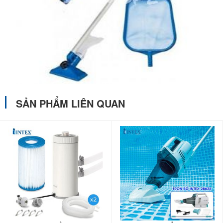
100% sản phẩm do Babycuatoi.vn cung cấp đều đạt TCVN về an
toàn do Tổng cục Tiêu chuẩn đo lường chất lượng Việt Nam chứng
nhận.
Click vào đây
để xem danh mục các sản phẩm
do
Babycuatoi.vn
cung cấp.
SẢN PHẨM LIÊN QUAN
Chúng tôi luôn đặt mình ở vị trí của các bạn, coi con các bạn
là con của chính chúng tôi. Do vậy, Babycuatoi.vn cam kết
cung cấp những sản phẩm cho Trẻ em có chất lượng tốt nhất
và giá cả hợp lý nhất!