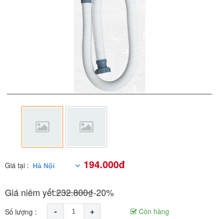
194.000đ
Giá tại :
Giá niêm yết:
232.800₫
-20%
-
+
Còn hàng
Số lượng :