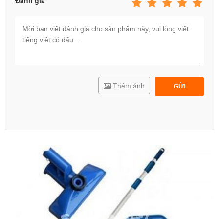
Đánh giá
Thêm ảnh
GỬI
Tham khảo các chương trình khuyến mại, theo dõi các hình
ảnh của bé với đồ chơi tại fanpage sau:
https://www.facebook.com/beboiintexvietnam
THÔNG TIN THƯƠNG HIỆU