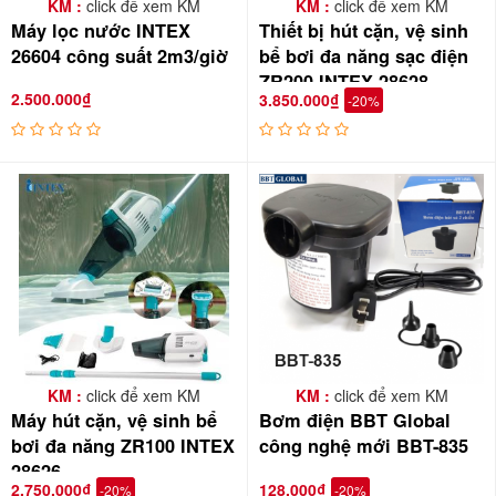
KM :
click để xem KM
KM :
click để xem KM
Máy lọc nước INTEX
Thiết bị hút cặn, vệ sinh
26604 công suất 2m3/giờ
bể bơi đa năng sạc điện
ZR200 INTEX 28628
2.500.000₫
3.850.000₫
-20%
KM :
click để xem KM
KM :
click để xem KM
Máy hút cặn, vệ sinh bể
Bơm điện BBT Global
bơi đa năng ZR100 INTEX
công nghệ mới BBT-835
28626
2.750.000₫
128.000₫
-20%
-20%