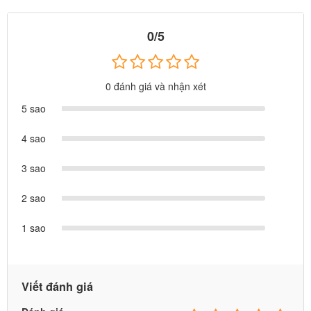
0/5
0 đánh giá và nhận xét
5 sao
4 sao
3 sao
Video tham khảo bé chơi cùng đồ chơi dưới nước intex và
kính bơi
tại:
2 sao
1 sao
Viết đánh giá