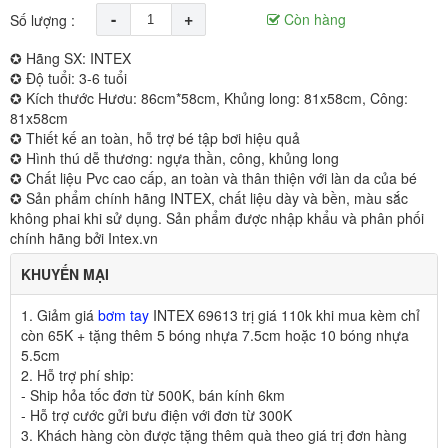
-
+
Còn hàng
Số lượng :
✪ Hãng SX: INTEX
✪ Độ tuổi: 3-6 tuổi
✪ Kích thước Hươu: 86cm*58cm, Khủng long: 81x58cm, Công:
81x58cm
✪ Thiết kế an toàn, hỗ trợ bé tập bơi hiệu quả
✪ Hình thú dễ thương: ngựa thần, công, khủng long
✪ Chất liệu Pvc cao cấp, an toàn và thân thiện với làn da của bé
✪ Sản phẩm chính hãng INTEX, chất liệu dày và bền, màu sắc
không phai khi sử dụng. Sản phẩm được nhập khẩu và phân phối
chính hãng bởi Intex.vn
KHUYẾN MẠI
1. Giảm giá
bơm tay
INTEX 69613 trị giá 110k khi mua kèm chỉ
còn 65K + tặng thêm 5 bóng nhựa 7.5cm hoặc 10 bóng nhựa
5.5cm
2. Hỗ trợ phí ship:
- Ship hỏa tốc đơn từ 500K,
bán kính 6km
- Hỗ trợ cước gửi bưu điện với đơn từ 300K
3
.
Khách hàng còn được tặng thêm quà theo giá trị đơn hàng