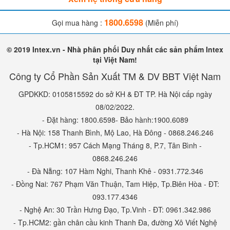
1800.6598
Gọi mua hàng :
(Miễn phí)
© 2019 Intex.vn - Nhà phân phối Duy nhất các sản phẩm Intex
tại Việt Nam!
Công ty Cổ Phần Sản Xuất TM & DV BBT Việt Nam
GPDKKD: 0105815592 do sở KH & ĐT TP. Hà Nội cấp ngày
08/02/2022.
- Đặt hàng: 1800.6598- Bảo hành:1900.6089
- Hà Nội: 158 Thanh Bình, Mộ Lao, Hà Đông - 0868.246.246
- Tp.HCM1: 957 Cách Mạng Tháng 8, P.7, Tân Bình -
0868.246.246
- Đà Nẵng: 107 Hàm Nghi, Thanh Khê - 0931.772.346
- Đồng Nai: 767 Phạm Văn Thuận, Tam Hiệp, Tp.Biên Hòa - ĐT:
093.177.4346
- Nghệ An: 30 Trần Hưng Đạo, Tp.Vinh - ĐT: 0961.342.986
- Tp.HCM2: gần chân cầu kinh Thanh Đa, đường Xô Viết Nghệ