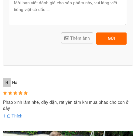
Thêm ảnh
GỬI
Hà
H
Phao xinh lắm nhé, dày dặn, rất yên tâm khi mua phao cho con ở
đây
1
Thích