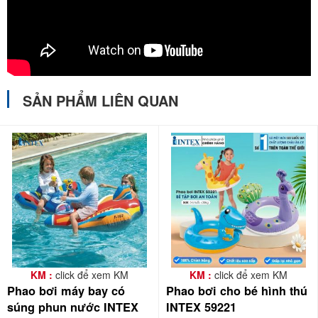
SẢN PHẨM LIÊN QUAN
KM :
click để xem KM
KM :
click để xem KM
Phao bơi máy bay có
Phao bơi cho bé hình thú
súng phun nước INTEX
INTEX 59221