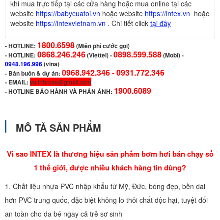
khi mua trực tiếp tại các cửa hàng hoặc mua online tại các
website
https://babycuatoi.vn
hoặc website
https://intex.vn
hoặc
website
https://intexvietnam.vn
. Chi tiết click
tại đây
1800.6598
-
HOTLINE:
(Miễn phí cước gọi)
0868.246.246
0898.599.588
- HOTLINE:
(Viettel)
-
(Mobi) -
0948.196.996
(vina)
0968.942.346 -
0931.772.346
- Bán buôn & dự án:
- EMAIL:
vulinhrose@gmail.com
1900.6089
-
HOTLINE BẢO HÀNH VÀ PHẢN ÁNH:
MÔ TẢ SẢN PHẨM
Vì sao INTEX là thương hiệu sản phẩm bơm hơi bán chạy số
1 thế giới, được nhiều khách hàng tin dùng?
1. Chất liệu nhựa PVC nhập khẩu từ Mỹ, Đức, bóng đẹp, bền dai
hơn PVC trung quốc, đặc biệt không lo thôi chất độc hại, tuyệt đối
an toàn cho da bé ngay cả trẻ sơ sinh