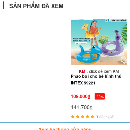
SẢN PHẨM ĐÃ XEM
KM :
click để xem KM
Phao bơi cho bé hình thú
INTEX 59221
109.000₫
-30%
141.700₫
(1 đánh giá)
Xem hệ thống cửa hàng