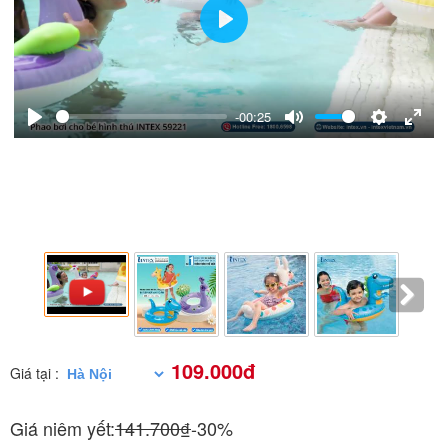
Play
-00:25
Play
Mute
Settings
Enter
fulls
109.000đ
Giá tại :
Giá niêm yết:
141.700₫
-30%