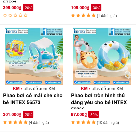
57531
399.000₫
109.000₫
-20%
-30%
(1 đánh giá)
KM :
click để xem KM
KM :
click để xem KM
Phao bơi có mái che cho
Phao bơi tròn hình thú
bé INTEX 56573
đáng yêu cho bé INTEX
59266
301.000₫
97.000₫
-20%
-30%
(4 đánh giá)
(10 đánh giá)