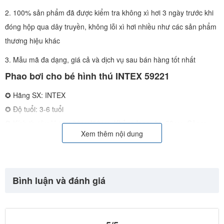
2. 100% sản phẩm đã được kiểm tra không xì hơi 3 ngày trước khi
đóng hộp qua dây truyền, không lỗi xì hơi nhiều như các sản phẩm
thương hiệu khác
3. Mẫu mã đa dạng, giá cả và dịch vụ sau bán hàng tốt nhất
Phao bơi cho bé hình thú INTEX 59221
✪ Hãng SX: INTEX
✪ Độ tuổi: 3-6 tuổi
✪ Kích thước: Hươu: 86cm*58cm, Khủng long: 81x58cm, Công:
Xem thêm nội dung
81x58cm
✪ Thiết kế an toàn, hỗ trợ bé tập bơi hiệu quả
✪ Hình thú dễ thương: hươu cao cổ, công, khủng long
✪ Chất liệu Pvc cao cấp, an toàn và thân thiện với làn da của bé
Bình luận và đánh giá
✪ Sản phẩm chính hãng INTEX, chất liệu dày và bền, màu sắc
không phai khi sử dụng. Sản phẩm được nhập khẩu và phân phối
chính hãng bởi Intex.vn