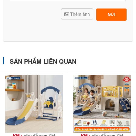
Thêm ảnh
GỬI
SẢN PHẨM LIÊN QUAN
KM :
click để xem KM
KM :
click để xem KM