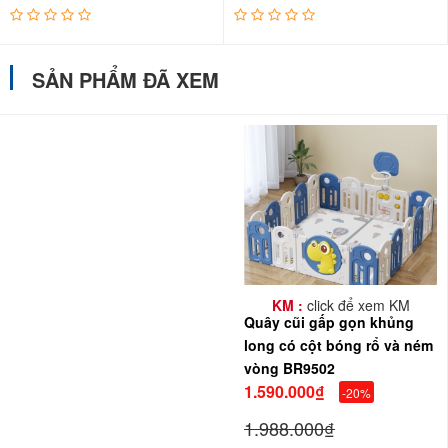
SẢN PHẨM ĐÃ XEM
KM :
click để xem KM
Quây cũi gấp gọn khủng
long có cột bóng rổ và ném
vòng BR9502
1.590.000₫
-20%
1.988.000₫