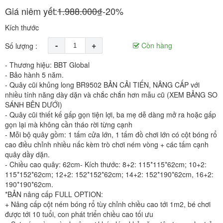
Giá niêm yết:
1.988.000₫
-20%
Kích thước
-
+
Còn hàng
Số lượng :
- Thương hiệu: BBT Global
- Bảo hành 5 năm.
- Quây cũi khủng long BR9502 BẢN CẢI TIẾN, NÂNG CẤP với
nhiều tính năng dày dặn và chắc chắn hơn mẫu cũ (XEM BẢNG SO
SÁNH BÊN DƯỚI)
- Quây cũi thiết kế gấp gọn tiện lợi, ba mẹ dễ dàng mở ra hoặc gấp
gọn lại mà không cần tháo rời từng cạnh
- Mỗi bộ quây gồm: 1 tấm cửa lớn, 1 tấm đồ chơi lớn có cột bóng rổ
cao điều chỉnh nhiều nấc kèm trò chơi ném vòng + các tấm cạnh
quây dầy dặn.
- Chiều cao quây: 62cm- Kích thước: 8+2: 115*115*62cm; 10+2:
115*152*62cm; 12+2: 152*152*62cm; 14+2: 152*190*62cm, 16+2:
190*190*62cm.
*BẢN nâng cấp FULL OPTION:
+ Nâng cấp cột ném bóng rổ tùy chỉnh chiều cao tới 1m2, bé chơi
được tới 10 tuổi, con phát triển chiều cao tối ưu