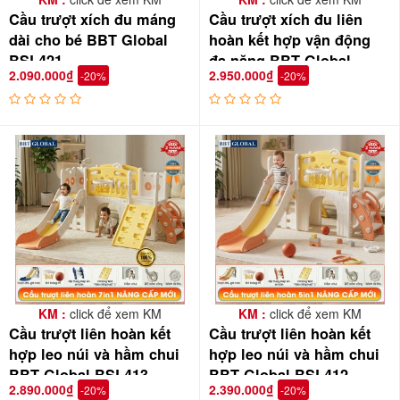
Cầu trượt xích đu máng
Cầu trượt xích đu liên
dài cho bé BBT Global
hoàn kết hợp vận động
BSL421
đa năng BBT Global
2.090.000₫
2.950.000₫
-20%
-20%
BSL414
KM :
click để xem KM
KM :
click để xem KM
Cầu trượt liên hoàn kết
Cầu trượt liên hoàn kết
hợp leo núi và hầm chui
hợp leo núi và hầm chui
BBT Global BSL413
BBT Global BSL412
2.890.000₫
2.390.000₫
-20%
-20%