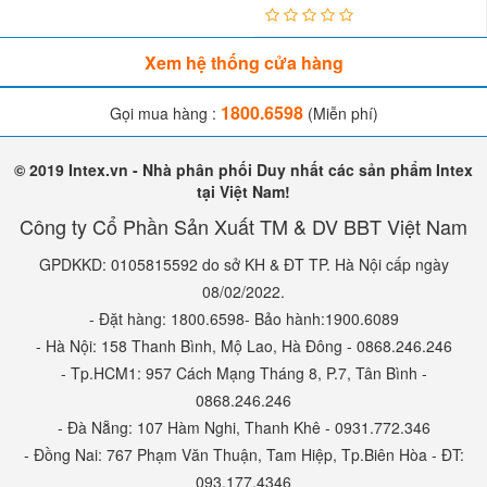
Xem hệ thống cửa hàng
1800.6598
Gọi mua hàng :
(Miễn phí)
© 2019 Intex.vn - Nhà phân phối Duy nhất các sản phẩm Intex
tại Việt Nam!
Công ty Cổ Phần Sản Xuất TM & DV BBT Việt Nam
GPDKKD: 0105815592 do sở KH & ĐT TP. Hà Nội cấp ngày
08/02/2022.
- Đặt hàng: 1800.6598- Bảo hành:1900.6089
- Hà Nội: 158 Thanh Bình, Mộ Lao, Hà Đông - 0868.246.246
- Tp.HCM1: 957 Cách Mạng Tháng 8, P.7, Tân Bình -
0868.246.246
- Đà Nẵng: 107 Hàm Nghi, Thanh Khê - 0931.772.346
- Đồng Nai: 767 Phạm Văn Thuận, Tam Hiệp, Tp.Biên Hòa - ĐT:
093.177.4346