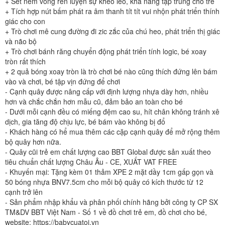
+ Set ném vòng rèn luyện sự khéo léo, khả năng tập trung cho trẻ
+ Tích hợp nút bấm phát ra âm thanh tít tít vui nhộn phát triển thính
giác cho con
+ Trò chơi mê cung đường đi zic zắc của chú heo, phát triển thị giác
và não bộ
+ Trò chơi bánh răng chuyển động phát triển tính logic, bé xoay
tròn rất thích
+ 2 quả bóng xoay tròn là trò chơi bé nào cũng thích đứng lên bám
vào và chơi, bé tập vịn đứng để chơi
- Cạnh quây được nâng cấp với định lượng nhựa dày hơn, nhiều
hơn và chắc chắn hơn mẫu cũ, đảm bảo an toàn cho bé
- Dưới mỗi cạnh đều có miếng đệm cao su, hít chân không tránh xê
dịch, gia tăng độ chịu lực, bé bám vào không bị đổ
- Khách hàng có hể mua thêm các cặp cạnh quây để mở rộng thêm
bộ quây hơn nữa.
- Quây cũi trẻ em chất lượng cao BBT Global được sản xuất theo
tiêu chuẩn chất lượng Châu Âu - CE, XUẤT VAT FREE
- Khuyến mại: Tặng kèm 01 thảm XPE 2 mặt dầy 1cm gấp gọn và
50 bóng nhựa BNV7.5cm cho mỗi bộ quây có kích thước từ 12
cạnh trở lên
- Sản phẩm nhập khẩu và phân phối chính hãng bởi công ty CP SX
TM&DV BBT Việt Nam - Số 1 về đồ chơi trẻ em, đồ chơi cho bé,
website: https://babycuatoi.vn