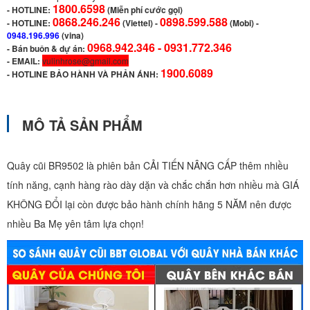
1800.6598
-
HOTLINE:
(Miễn phí cước gọi)
0868.246.246
0898.599.588
- HOTLINE:
(Viettel)
-
(Mobi) -
0948.196.996
(vina)
0968.942.346 -
0931.772.346
- Bán buôn & dự án:
- EMAIL:
vulinhrose@gmail.com
1900.6089
-
HOTLINE BẢO HÀNH VÀ PHẢN ÁNH:
MÔ TẢ SẢN PHẨM
Quây cũi BR9502 là phiên bản CẢI TIẾN NÂNG CẤP thêm nhiều
tính năng, cạnh hàng rào dày dặn và chắc chắn hơn nhiều mà GIÁ
KHÔNG ĐỔI lại còn được bảo hành chính hãng 5 NĂM nên được
nhiều Ba Mẹ yên tâm lựa chọn!