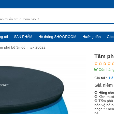
m
g tôi
SẢN PHẨM
Hệ thống SHOWROOM
Hướng dẫn
Góc 
m phủ bể 3m66 Intex 28022
Tấm ph
Còn hàn
Giá tại :
Giá niêm 
✪ Hãng sản 
✪ Kích thướ
✪ Tấm phủ 
bảo vệ bể b
nhọn từ bên
bể.