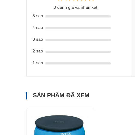
0 đánh giá và nhận xét
5 sao
4 sao
100% sản phẩm do Babycuatoi.vn cung cấp đều đạt TCVN
Nam chứng nhận.
3 sao
Click vào đây
để xem danh mục các sản phẩm do
Babyc
2 sao
Chúng tôi luôn đặt mình ở vị trí của các bạn, coi c
cam kết cung cấp những sản phẩm cho Trẻ 
1 sao
SẢN PHẨM ĐÃ XEM