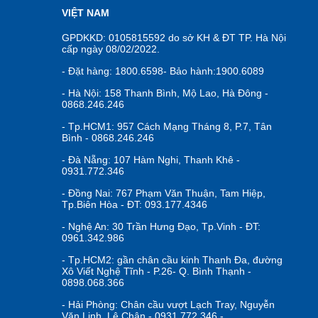
VIỆT NAM
GPDKKD: 0105815592 do sở KH & ĐT TP. Hà Nội
cấp ngày 08/02/2022.
- Đặt hàng: 1800.6598- Bảo hành:1900.6089
- Hà Nội: 158 Thanh Bình, Mộ Lao, Hà Đông -
0868.246.246
- Tp.HCM1: 957 Cách Mạng Tháng 8, P.7, Tân
Bình - 0868.246.246
- Đà Nẵng: 107 Hàm Nghi, Thanh Khê -
0931.772.346
- Đồng Nai: 767 Phạm Văn Thuận, Tam Hiệp,
Tp.Biên Hòa - ĐT: 093.177.4346
- Nghệ An: 30 Trần Hưng Đạo, Tp.Vinh - ĐT:
0961.342.986
- Tp.HCM2: gần chân cầu kinh Thanh Đa, đường
Xô Viết Nghệ Tĩnh - P.26- Q. Bình Thạnh -
0898.068.366
- Hải Phòng: Chân cầu vượt Lạch Tray, Nguyễn
Văn Linh, Lê Chân - 0931.772.346 -