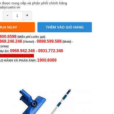
 được cung cấp và phân phối chính hãng
abycuatoi.vn
-
+
MUA NGAY
THÊM VÀO GIỎ HÀNG
800.6598
(Miễn phí cước gọi)
868.246.246
0898.599.588
(Viettel)
-
(Mobi) -
(vina)
0968.942.346 -
0931.772.346
 dự án:
INHROSE@GMAIL.COM
1900.6089
ẢO HÀNH VÀ PHẢN ÁNH: