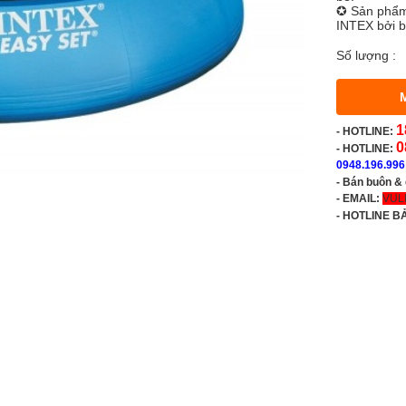
✪ Sản phẩm
INTEX bởi b
Số lượng :
1
-
HOTLINE:
0
- HOTLINE:
0948.196.996
- Bán buôn &
- EMAIL:
VUL
-
HOTLINE B