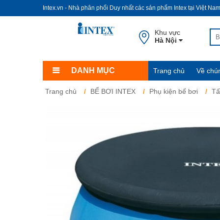
Intex.vn - Nhà phân phối Duy nhất các sản phẩm Intex tại Việt Na
Khu vực
Hà Nội
DANH MỤC
Trang chủ
Về chún
Trang chủ
BỂ BƠI INTEX
Phụ kiện bể bơi
Tấ