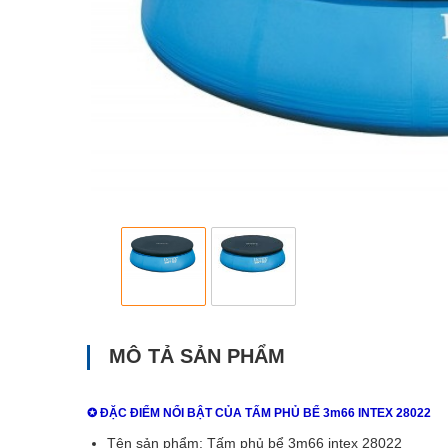
MÔ TẢ SẢN PHẨM
✪ ĐẶC ĐIỂM NỔI BẬT CỦA TẤM PHỦ BỂ 3m66 INTEX 28022
Tên sản phẩm: Tấm phủ bể 3m66 intex 28022