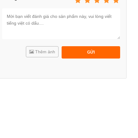
 về an toàn do Tổng cục Tiêu chuẩn đo lường chất lượng Việt
uatoi.vn
cung cấp.
Thêm ảnh
GỬI
on các bạn là con của chính chúng tôi. Do vậy, Babycuatoi.vn
em có chất lượng tốt nhất và giá cả hợp lý nhất!