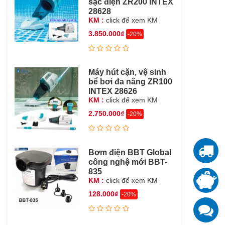
sạc điện ZR200 INTEX
28628
KM :
click để xem KM
3.850.000₫
-20%
Máy hút cặn, vệ sinh
bể bơi đa năng ZR100
INTEX 28626
KM :
click để xem KM
2.750.000₫
-20%
Bơm điện BBT Global
T
công nghệ mới BBT-
835
T
KM :
click để xem KM
đ
128.000₫
-20%
K
z