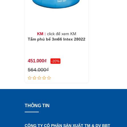
KM :
click để xem KM
Tấm phủ bể 3m66 Intex 28022
451.000₫
-20%
564.000₫
THÔNG TIN
CÔNG TY CỔ PHẦN SẢN XUẤT TM & DV BBT