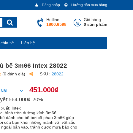
Đăng nhập
Hướng dẫn mua hàng
Hotline
Giỏ hàng
1800.6598
0 sản phẩm
chia sẻ
Liên hệ
ủ bể 3m66 Intex 28022
(0 đánh giá)
| SKU :
28022
g
451.000₫
yết:
564.000₫
-20%
xuất: Intex
c: hình tròn đường kính 3m66
bể dành cho bể bơi cổ phao 3m66 giúp
ơi của bạn khỏi những mảnh vỡ, vật sắc
 ngoài bắn vào, tránh được mưa bão cho