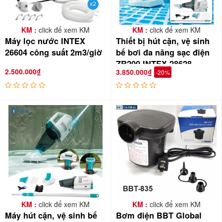
KM :
click để xem KM
KM :
click để xem KM
Máy lọc nước INTEX
Thiết bị hút cặn, vệ sinh
26604 công suất 2m3/giờ
bể bơi đa năng sạc điện
ZR200 INTEX 28628
2.500.000₫
3.850.000₫
-20%
KM :
click để xem KM
KM :
click để xem KM
Máy hút cặn, vệ sinh bể
Bơm điện BBT Global