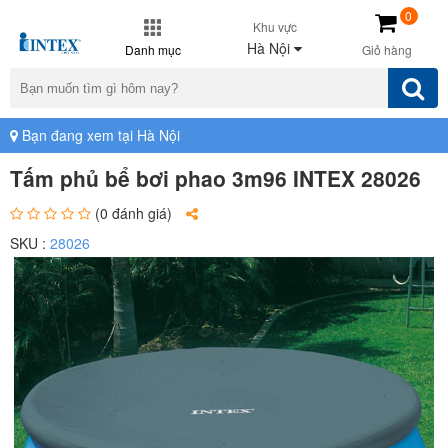
0
Khu vực
Hà Nội
Danh mục
Giỏ hàng
Bạn đang xem tại Hà Nội
Tấm phủ bể bơi phao 3m96 INTEX 28026
(0 đánh giá)
SKU :
28026