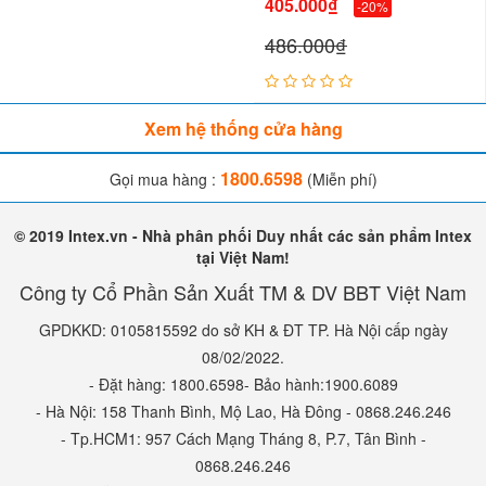
405.000₫
-20%
486.000₫
Xem hệ thống cửa hàng
1800.6598
Gọi mua hàng :
(Miễn phí)
© 2019 Intex.vn - Nhà phân phối Duy nhất các sản phẩm Intex
tại Việt Nam!
Công ty Cổ Phần Sản Xuất TM & DV BBT Việt Nam
GPDKKD: 0105815592 do sở KH & ĐT TP. Hà Nội cấp ngày
08/02/2022.
- Đặt hàng: 1800.6598- Bảo hành:1900.6089
- Hà Nội: 158 Thanh Bình, Mộ Lao, Hà Đông - 0868.246.246
- Tp.HCM1: 957 Cách Mạng Tháng 8, P.7, Tân Bình -
0868.246.246