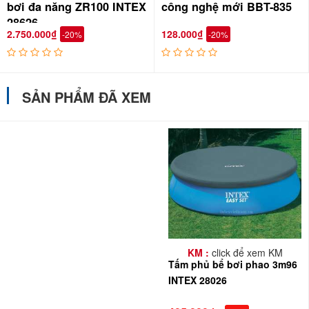
bơi đa năng ZR100 INTEX
công nghệ mới BBT-835
28626
2.750.000₫
128.000₫
-20%
-20%
SẢN PHẨM ĐÃ XEM
KM :
click để xem KM
Tấm phủ bể bơi phao 3m96
INTEX 28026