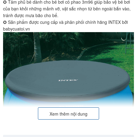
✪ Tấm phủ bể dành cho bể bơi cổ phao 3m96 giúp bảo vệ bể bơi
của bạn khỏi những mảnh vỡ, vật sắc nhọn từ bên ngoài bắn vào,
tránh được mưa bão cho bể.
✪ Sản phẩm được cung cấp và phân phối chính hãng INTEX bởi
babycuatoi.vn
Xem thêm nội dung