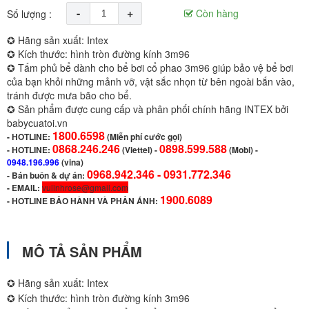
-
+
Còn hàng
Số lượng :
✪ Hãng sản xuất: Intex
✪ Kích thước: hình tròn đường kính 3m96
✪ Tấm phủ bể dành cho bể bơi cổ phao 3m96 giúp bảo vệ bể bơi
của bạn khỏi những mảnh vỡ, vật sắc nhọn từ bên ngoài bắn vào,
tránh được mưa bão cho bể.
✪ Sản phẩm được cung cấp và phân phối chính hãng INTEX bởi
babycuatoi.vn
1800.6598
-
HOTLINE:
(Miễn phí cước gọi)
0868.246.246
0898.599.588
- HOTLINE:
(Viettel)
-
(Mobi) -
0948.196.996
(vina)
0968.942.346 -
0931.772.346
- Bán buôn & dự án:
- EMAIL:
vulinhrose@gmail.com
1900.6089
-
HOTLINE BẢO HÀNH VÀ PHẢN ÁNH:
MÔ TẢ SẢN PHẨM
✪ Hãng sản xuất: Intex
✪ Kích thước: hình tròn đường kính 3m96