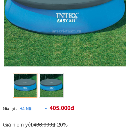
405.000đ
Giá tại :
Giá niêm yết:
486.000₫
-20%