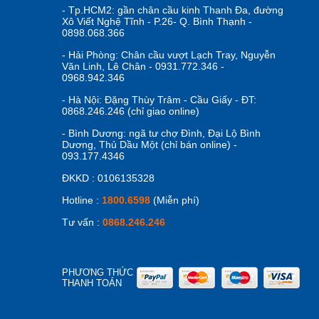
- Tp.HCM2: gần chân cầu kinh Thanh Đa, đường
Xô Viết Nghệ Tĩnh - P.26- Q. Bình Thạnh -
0898.068.366
- Hải Phòng: Chân cầu vượt Lạch Tray, Nguyễn
Văn Linh, Lê Chân - 0931.772.346 -
0968.942.346
- Hà Nội: Đặng Thùy Trâm - Cầu Giấy - ĐT:
0868.246.246 (chỉ giao online)
- Bình Dương: ngã tư chợ Đình, Đại Lộ Bình
Dương, Thủ Dầu Một (chỉ bán online) -
093.177.4346
ĐKKD : 0106135328
Hotline :
1800.6598
(Miễn phí)
Tư vấn :
0868.246.246
PHƯƠNG THỨC
THANH TOÁN