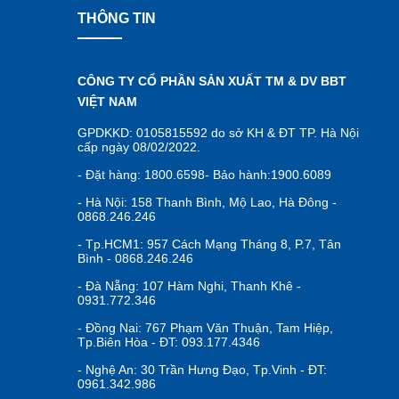
THÔNG TIN
CÔNG TY CỔ PHẦN SẢN XUẤT TM & DV BBT
VIỆT NAM
GPDKKD: 0105815592 do sở KH & ĐT TP. Hà Nội
cấp ngày 08/02/2022.
- Đặt hàng: 1800.6598- Bảo hành:1900.6089
- Hà Nội: 158 Thanh Bình, Mộ Lao, Hà Đông -
0868.246.246
- Tp.HCM1: 957 Cách Mạng Tháng 8, P.7, Tân
Bình - 0868.246.246
- Đà Nẵng: 107 Hàm Nghi, Thanh Khê -
0931.772.346
- Đồng Nai: 767 Phạm Văn Thuận, Tam Hiệp,
Tp.Biên Hòa - ĐT: 093.177.4346
- Nghệ An: 30 Trần Hưng Đạo, Tp.Vinh - ĐT:
0961.342.986