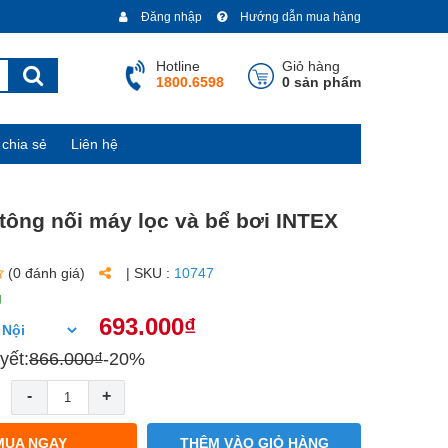
Đăng nhập
Hướng dẫn mua hàng
Hotline
Giỏ hàng
1800.6598
0 sản phẩm
chia sẻ
Liên hệ
 tông nối máy lọc và bể bơi INTEX
(0 đánh giá)
| SKU :
10747
g
693.000₫
yết:
866.000₫
-20%
-
+
MUA NGAY
THÊM VÀO GIỎ HÀNG