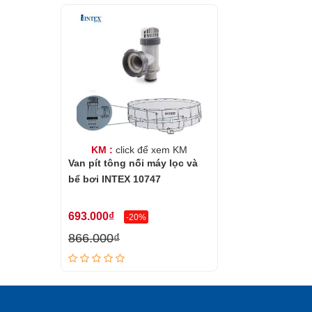
KM :
click để xem KM
Van pít tông nối máy lọc và
bể bơi INTEX 10747
693.000₫
-20%
866.000₫