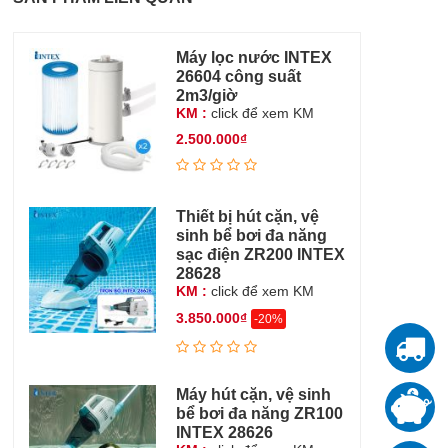
Máy lọc nước INTEX
26604 công suất
2m3/giờ
KM :
click để xem KM
2.500.000₫
Thiết bị hút cặn, vệ
sinh bể bơi đa năng
sạc điện ZR200 INTEX
28628
KM :
click để xem KM
3.850.000₫
-20%
T
Máy hút cặn, vệ sinh
T
bể bơi đa năng ZR100
đ
INTEX 28626