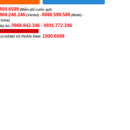
800.6598
(Miễn phí cước gọi)
868.246.246
0898.599.588
(Viettel)
-
(Mobi) -
(vina)
0968.942.346 -
0931.772.346
 dự án:
INHROSE@GMAIL.COM
1900.6089
ẢO HÀNH VÀ PHẢN ÁNH: