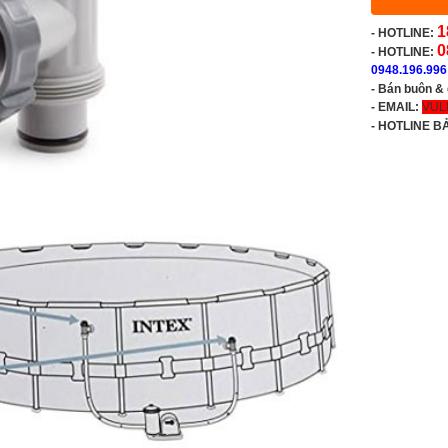
1
-
HOTLINE:
0
- HOTLINE:
0948.196.996
- Bán buôn &
- EMAIL:
VUL
-
HOTLINE B