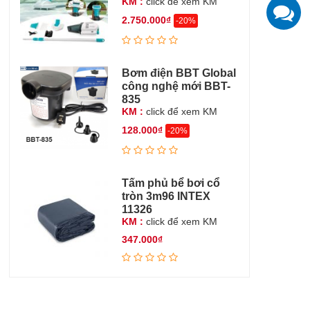
KM :
click để xem KM
K
z
2.750.000₫
-20%
Bơm điện BBT Global
công nghệ mới BBT-
835
KM :
click để xem KM
128.000₫
-20%
Tấm phủ bể bơi cổ
tròn 3m96 INTEX
11326
KM :
click để xem KM
347.000₫