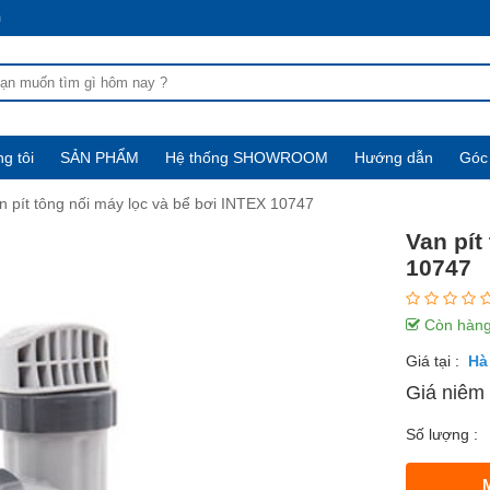
m
g tôi
SẢN PHẨM
Hệ thống SHOWROOM
Hướng dẫn
Góc 
n pít tông nối máy lọc và bể bơi INTEX 10747
Van pít
10747
Còn hàn
Giá tại :
Giá niêm 
Số lượng :