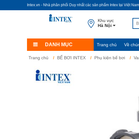
Intex.vn - Nhà phân phối Duy nhất các sản phẩm Intex tại Việt Na
Khu vực
Hà Nội
DANH MỤC
Trang chủ
Về chún
Trang chủ
BỂ BƠI INTEX
Phụ kiện bể bơi
Va