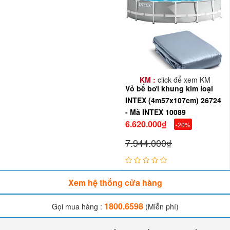
KM :
click để xem KM
Vỏ bể bơi khung kim loại
INTEX (4m57x107cm) 26724
- Mã INTEX 10089
6.620.000₫
-20%
7.944.000₫
Xem hệ thống cửa hàng
1800.6598
Gọi mua hàng :
(Miễn phí)