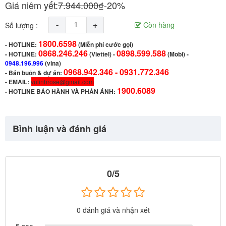
Giá niêm yết:
7.944.000₫
-20%
-
+
Còn hàng
Số lượng :
1800.6598
-
HOTLINE:
(Miễn phí cước gọi)
0868.246.246
0898.599.588
- HOTLINE:
(Viettel)
-
(Mobi) -
0948.196.996
(vina)
0968.942.346 -
0931.772.346
- Bán buôn & dự án:
- EMAIL:
vulinhrose@gmail.com
1900.6089
-
HOTLINE BẢO HÀNH VÀ PHẢN ÁNH:
Bình luận và đánh giá
0/5
0 đánh giá và nhận xét