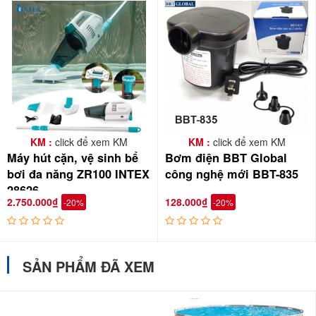
KM :
click để xem KM
KM :
click để xem KM
Máy hút cặn, vệ sinh bể
Bơm điện BBT Global
bơi đa năng ZR100 INTEX
công nghệ mới BBT-835
28626
2.750.000₫
128.000₫
-20%
-20%
SẢN PHẨM ĐÃ XEM