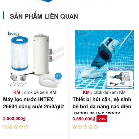
SẢN PHẨM LIÊN QUAN
KM :
click để xem KM
KM :
click để xem KM
Máy lọc nước INTEX
Thiết bị hút cặn, vệ sinh
26604 công suất 2m3/giờ
bể bơi đa năng sạc điện
ZR200 INTEX 28628
2.500.000₫
3.850.000₫
-20%