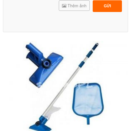
Thêm ảnh
GỬI