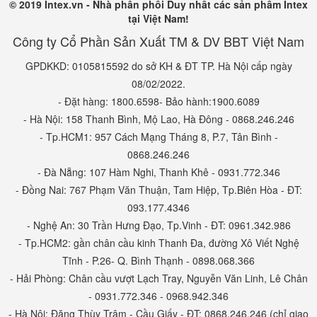
© 2019 Intex.vn - Nhà phân phối Duy nhất các sản phẩm Intex
tại Việt Nam!
Công ty Cổ Phần Sản Xuất TM & DV BBT Việt Nam
GPDKKD: 0105815592 do sở KH & ĐT TP. Hà Nội cấp ngày
08/02/2022.
- Đặt hàng: 1800.6598- Bảo hành:1900.6089
- Hà Nội: 158 Thanh Bình, Mộ Lao, Hà Đông - 0868.246.246
- Tp.HCM1: 957 Cách Mạng Tháng 8, P.7, Tân Bình -
0868.246.246
- Đà Nẵng: 107 Hàm Nghi, Thanh Khê - 0931.772.346
- Đồng Nai: 767 Phạm Văn Thuận, Tam Hiệp, Tp.Biên Hòa - ĐT:
093.177.4346
- Nghệ An: 30 Trần Hưng Đạo, Tp.Vinh - ĐT: 0961.342.986
- Tp.HCM2: gần chân cầu kinh Thanh Đa, đường Xô Viết Nghệ
Tĩnh - P.26- Q. Bình Thạnh - 0898.068.366
- Hải Phòng: Chân cầu vượt Lạch Tray, Nguyễn Văn Linh, Lê Chân
- 0931.772.346 - 0968.942.346
- Hà Nội: Đặng Thùy Trâm - Cầu Giấy - ĐT: 0868.246.246 (chỉ giao