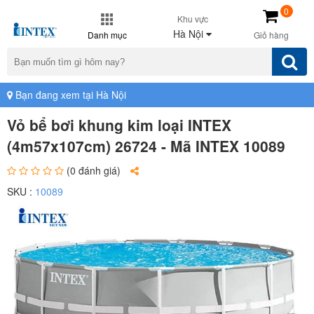
0
Khu vực
Hà Nội
Danh mục
Giỏ hàng
Bạn đang xem tại Hà Nội
Vỏ bể bơi khung kim loại INTEX
(4m57x107cm) 26724 - Mã INTEX 10089
(0 đánh giá)
SKU :
10089