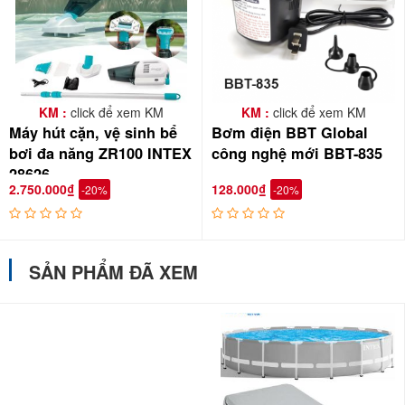
KM :
click để xem KM
KM :
click để xem KM
Máy hút cặn, vệ sinh bể
Bơm điện BBT Global
bơi đa năng ZR100 INTEX
công nghệ mới BBT-835
28626
2.750.000₫
128.000₫
-20%
-20%
SẢN PHẨM ĐÃ XEM