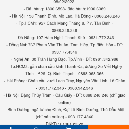
08/02/2022.
- Đặt hàng: 1800.6598- Bảo hành:1900.6089
- Hà Nội: 158 Thanh Bình, Mộ Lao, Hà Đông - 0868.246.246
- Tp.HCM1: 957 Cách Mạng Tháng 8, P.7, Tân Bình -
0868.246.246
- Đà Nẵng: 107 Hàm Nghi, Thanh Khê - 0931.772.346
- Đồng Nai: 767 Phạm Văn Thuận, Tam Hiệp, Tp.Biên Hòa - ĐT:
093.177.4346
- Nghệ An: 30 Trần Hưng Đạo, Tp.Vinh - ĐT: 0961.342.986
- Tp.HCM2: gần chân cầu kinh Thanh Đa, đường Xô Viết Nghệ
Tĩnh - P.26- Q. Bình Thạnh - 0898.068.366
- Hải Phòng: Chân cầu vượt Lạch Tray, Nguyễn Văn Linh, Lê Chân
- 0931.772.346 - 0968.942.346
- Hà Nội: Đặng Thùy Trâm - Cầu Giấy - ĐT: 0868.246.246 (chỉ giao
online)
- Bình Dương: ngã tư chợ Đình, Đại Lộ Bình Dương, Thủ Dầu Một
(chỉ bán online) - 093.177.4346
ĐKKD : 0106135328