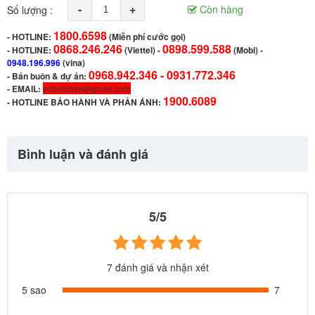
-
+
Còn hàng
Số lượng :
1800.6598
-
HOTLINE:
(Miễn phí cước gọi)
0868.246.246
0898.599.588
- HOTLINE:
(Viettel)
-
(Mobi) -
0948.196.996
(vina)
0968.942.346 -
0931.772.346
- Bán buôn & dự án:
- EMAIL:
vulinhrose@gmail.com
1900.6089
-
HOTLINE BẢO HÀNH VÀ PHẢN ÁNH:
Bình luận và đánh giá
5/5
7 đánh giá và nhận xét
5 sao
7