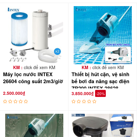
KM :
click để xem KM
KM :
click để xem KM
Máy lọc nước INTEX
Thiết bị hút cặn, vệ sinh
26604 công suất 2m3/giờ
bể bơi đa năng sạc điện
ZR200 INTEX 28628
2.500.000₫
3.850.000₫
-20%