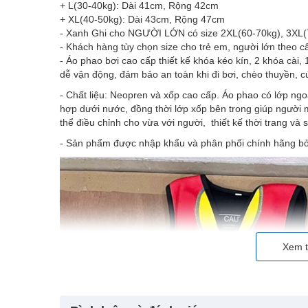
+ L(30-40kg): Dài 41cm, Rộng 42cm
+ XL(40-50kg): Dài 43cm, Rộng 47cm
- Xanh Ghi cho NGƯỜI LỚN có size 2XL(60-70kg), 3XL(
- Khách hàng tùy chọn size cho trẻ em, người lớn theo c
- Áo phao bơi cao cấp thiết kế khóa kéo kín, 2 khóa cài,
dễ vận động, đảm bảo an toàn khi đi bơi, chèo thuyền, cứ
- Chất liệu: Neopren và xốp cao cấp. Áo phao có lớp ngo
hợp dưới nước, đồng thời lớp xốp bên trong giúp người 
thể điều chỉnh cho vừa với người, thiết kế thời trang v
- Sản phẩm được nhập khẩu và phân phối chính hãng bở
Xem t