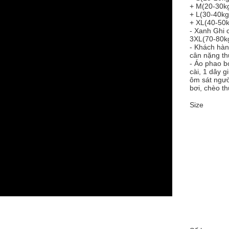
+ M(20-30k
+ L(30-40kg
+ XL(40-50
- Xanh Ghi
3XL(70-80kg
- Khách hàn
cân nặng th
- Áo phao bơ
cài, 1 dây g
ôm sát ngườ
bơi, chèo th
Size