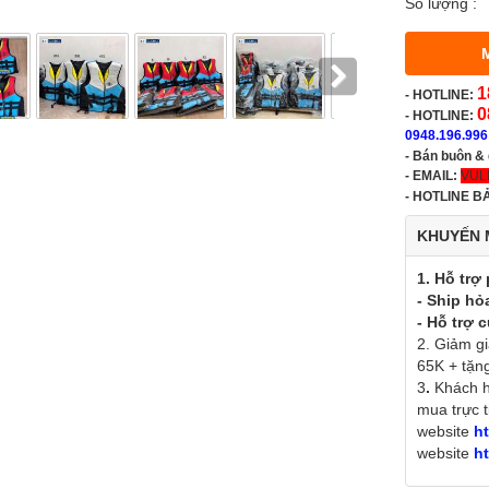
Số lượng :
1
-
HOTLINE:
0
- HOTLINE:
0948.196.996
- Bán buôn &
- EMAIL:
VUL
-
HOTLINE B
KHUYẾN 
1. Hỗ trợ 
- Ship hỏ
- Hỗ trợ 
2. Giảm g
65K + tặn
3
.
Khách hà
mua trực t
website
ht
website
ht