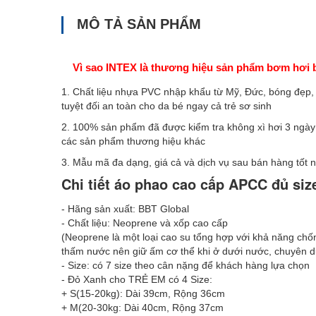
MÔ TẢ SẢN PHẨM
Vì sao INTEX là thương hiệu sản phẩm bơm hơi b
1. Chất liệu nhựa PVC nhập khẩu từ Mỹ, Đức, bóng đẹp, b
tuyệt đối an toàn cho da bé ngay cả trẻ sơ sinh
2. 100% sản phẩm đã được kiểm tra không xì hơi 3 ngày 
các sản phẩm thương hiệu khác
3. Mẫu mã đa dạng, giá cả và dịch vụ sau bán hàng tốt 
Chi tiết áo phao cao cấp APCC đủ siz
- Hãng sản xuất: BBT Global
- Chất liệu: Neoprene và xốp cao cấp
(Neoprene là một loại cao su tổng hợp với khả năng chố
thấm nước nên giữ ấm cơ thể khi ở dưới nước, chuyên d
- Size: có 7 size theo cân nặng để khách hàng lựa chọn
- Đỏ Xanh cho TRẺ EM có 4 Size:
+ S(15-20kg): Dài 39cm, Rộng 36cm
+ M(20-30kg: Dài 40cm, Rộng 37cm