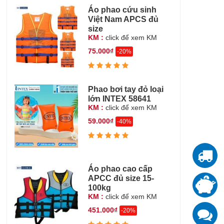
Áo phao cứu sinh
Việt Nam APCS đủ
size
KM :
click để xem KM
75.000₫
-20%
Phao bơi tay đỏ loại
lớn INTEX 58641
KM :
click để xem KM
59.000₫
-40%
T
Áo phao cao cấp
APCC đủ size 15-
T
100kg
đ
KM :
click để xem KM
K
451.000₫
-20%
z