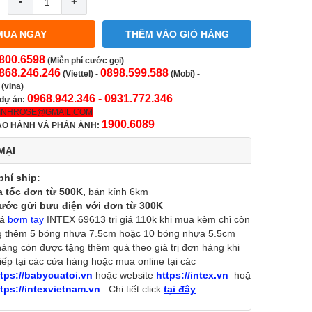
-
+
MUA NGAY
THÊM VÀO GIỎ HÀNG
800.6598
(Miễn phí cước gọi)
868.246.246
0898.599.588
(Viettel)
-
(Mobi) -
(vina)
0968.942.346 -
0931.772.346
 dự án:
INHROSE@GMAIL.COM
1900.6089
ẢO HÀNH VÀ PHẢN ÁNH:
MẠI
phí ship:
a tốc đơn từ 500K,
bán kính 6km
cước gửi bưu điện với đơn từ 300K
iá
bơm tay
INTEX 69613 trị giá 110k khi mua kèm chỉ còn
g thêm 5 bóng nhựa 7.5cm hoặc 10 bóng nhựa 5.5cm
ng còn được tặng thêm quà theo giá trị đơn hàng khi
iếp tại các cửa hàng hoặc mua online tại các
tps://babycuatoi.vn
hoặc website
https://intex.vn
hoặc
tps://intexvietnam.vn
. Chi tiết click
tại đây