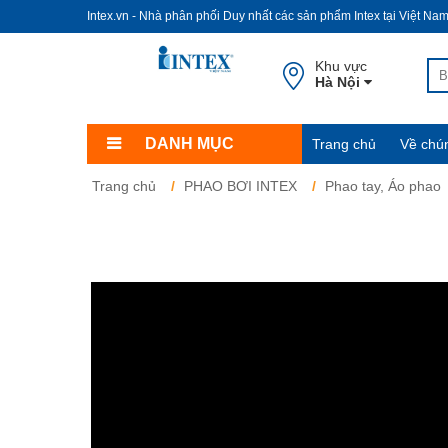
Intex.vn - Nhà phân phối Duy nhất các sản phẩm Intex tại Việt Na
Khu vực
Hà Nội
DANH MỤC
Trang chủ
Về chún
Trang chủ
PHAO BƠI INTEX
Phao tay, Áo phao