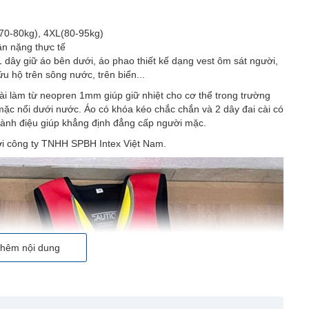
70-80kg), 4XL(80-95kg)
ân nặng thực tế
 1 dây giữ áo bên dưới, áo phao thiết kế dạng vest ôm sát người,
u hộ trên sông nước, trên biển...
ài làm từ neopren 1mm giúp giữ nhiệt cho cơ thể trong trường
mặc nổi dưới nước. Áo có khóa kéo chắc chắn và 2 dây đai cài có
à sành điệu giúp khẳng định đẳng cấp người mặc.
i công ty TNHH SPBH Intex Việt Nam.
hêm nội dung