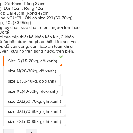
g: Dài 40cm, Rộng 37cm
): Dài 41cm, Rộng 42cm
kg): Dài 43cm, Rộng 47cm
 cho NGƯỜI LỚN có size 2XL(60-70kg),
), 4XL(80-95kg)
g tùy chọn size cho trẻ em, người lớn theo
ực tế
i cao cấp thiết kế khóa kéo kín, 2 khóa
iữ áo bên dưới, áo phao thiết kế dạng vest
i, dễ vận động, đảm bảo an toàn khi đi
uyền, cứu hộ trên sông nước, trên biển...
Size S (15-20kg, đỏ-xanh)
size M(20-30kg, đỏ xanh)
size L (30-40kg, đỏ xanh)
size XL(40-50kg, đỏ-xanh)
size 2XL(60-70kg, ghi-xanh)
size 3XL(70-80kg, ghi-xanh)
size 4XL(80-95kg, ghi-xanh)