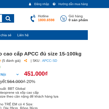
Đăng nhập
Hướng dẫn mua hàng
Hotline
Giỏ hàng
1800.6598
0 sản phẩm
chia sẻ
Liên hệ
o cao cấp APCC đủ size 15-100kg
(5 đánh giá)
| SKU :
APCC-SD
g
451.000₫
yết:
564.000₫
-20%
xuất: BBT Global
: Neoprene và xốp cao cấp
7 size theo cân nặng để khách hàng lựa
ho TRẺ EM có 4 Size:
g): Dài 39cm, Rộng 36cm