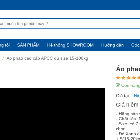
m
g tôi
SẢN PHẨM
Hệ thống SHOWROOM
Hướng dẫn
Góc 
Áo phao cao cấp APCC đủ size 15-100kg
Áo pha
Còn hàn
Giá tại :
Giá niêm 
- Hãng sản 
- Chất liệu
- Size: có 
chọn
- Đỏ Xanh c
+ S(15-20k