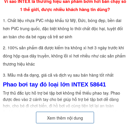
Vì sao INTEX là thương hiệu sản phẩm bơm hơi bán chạy số
1 thế giới, được nhiều khách hàng tin dùng?
1. Chất liệu nhựa PVC nhập khẩu từ Mỹ, Đức, bóng đẹp, bền dai
hơn PVC trung quốc, đặc biệt không lo thôi chất độc hại, tuyệt đối
an toàn cho da bé ngay cả trẻ sơ sinh
2. 100% sản phẩm đã được kiểm tra không xì hơi 3 ngày trước khi
đóng hộp qua dây truyền, không lỗi xì hơi nhiều như các sản phẩm
thương hiệu khác
3. Mẫu mã đa dạng, giá cả và dịch vụ sau bán hàng tốt nhất
Phao bơi tay đỏ loại lớn INTEX 58641
Trợ thủ đắc lực hỗ trợ bé tập bơi không thể thiếu phao tay. Phao
được đeo vào 2 cánh tay cho bé giúp hỗ trợ bé tập bơi dễ dàng
hơn, cho bé đi chơi biển, đi hồ bơi vô cùng tiện lợi lại an toàn
Ba Mẹ nên đeo vào tay bé rồi mới bơm hơi lên thì phao sẽ không bị
Xem thêm nội dung
rơi ra, rất chắc khi bé di chuyển dưới nước