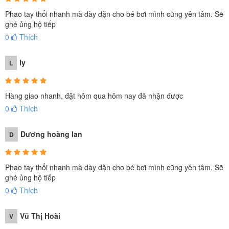
Màu đỏ nổi bật, phù hợp với cả bé trai và bé gái
Phao tay thổi nhanh mà dày dặn cho bé bơi mình cũng yên tâm. Sẽ
ghé ủng hộ tiếp
0
Thích
ly
L
Hàng giao nhanh, đặt hôm qua hôm nay đã nhận được
0
Thích
Dương hoàng lan
D
Phao tay thổi nhanh mà dày dặn cho bé bơi mình cũng yên tâm. Sẽ
ghé ủng hộ tiếp
0
Thích
Vũ Thị Hoài
V