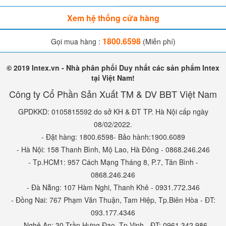
Xem hệ thống cửa hàng
1800.6598
Gọi mua hàng :
(Miễn phí)
© 2019 Intex.vn - Nhà phân phối Duy nhất các sản phẩm Intex
tại Việt Nam!
Công ty Cổ Phần Sản Xuất TM & DV BBT Việt Nam
GPDKKD: 0105815592 do sở KH & ĐT TP. Hà Nội cấp ngày
08/02/2022.
- Đặt hàng: 1800.6598- Bảo hành:1900.6089
- Hà Nội: 158 Thanh Bình, Mộ Lao, Hà Đông - 0868.246.246
- Tp.HCM1: 957 Cách Mạng Tháng 8, P.7, Tân Bình -
0868.246.246
- Đà Nẵng: 107 Hàm Nghi, Thanh Khê - 0931.772.346
- Đồng Nai: 767 Phạm Văn Thuận, Tam Hiệp, Tp.Biên Hòa - ĐT:
093.177.4346
- Nghệ An: 30 Trần Hưng Đạo, Tp.Vinh - ĐT: 0961.342.986