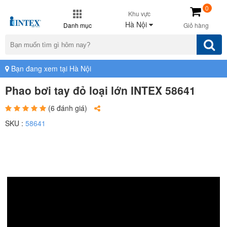
0
Khu vực
Hà Nội
Danh mục
Giỏ hàng
Bạn đang xem tại Hà Nội
Phao bơi tay đỏ loại lớn INTEX 58641
(6 đánh giá)
SKU :
58641