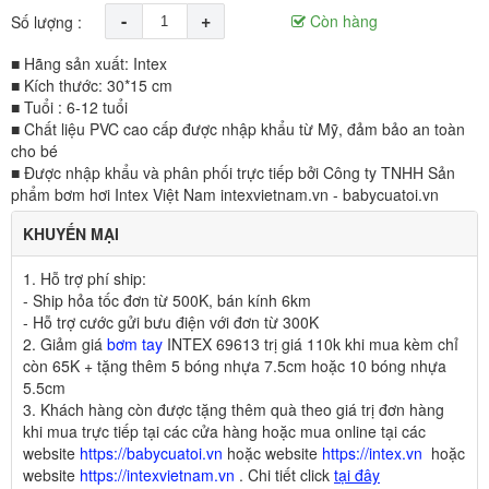
-
+
Còn hàng
Số lượng :
■ Hãng sản xuất: Intex
■ Kích thước: 30*15 cm
■ Tuổi : 6-12 tuổi
■ Chất liệu PVC cao cấp được nhập khẩu từ Mỹ, đảm bảo an toàn
cho bé
■ Được nhập khẩu và phân phối trực tiếp bởi Công ty TNHH Sản
phẩm bơm hơi Intex Việt Nam intexvietnam.vn - babycuatoi.vn
KHUYẾN MẠI
1. Hỗ trợ phí ship:
- Ship hỏa tốc đơn từ 500K,
bán kính 6km
- Hỗ trợ cước gửi bưu điện với đơn từ 300K
2. Giảm giá
bơm tay
INTEX 69613 trị giá 110k khi mua kèm chỉ
còn 65K + tặng thêm 5 bóng nhựa 7.5cm hoặc 10 bóng nhựa
5.5cm
3
.
Khách hàng còn được tặng thêm quà theo giá trị đơn hàng
khi mua trực tiếp tại các cửa hàng hoặc mua online tại các
website
https://babycuatoi.vn
hoặc website
https://intex.vn
hoặc
website
https://intexvietnam.vn
. Chi tiết click
tại đây