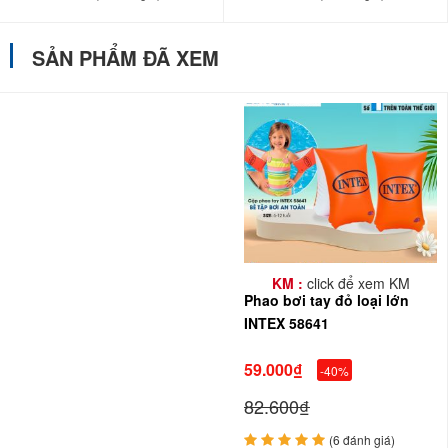
SẢN PHẨM ĐÃ XEM
KM :
click để xem KM
Phao bơi tay đỏ loại lớn
INTEX 58641
59.000₫
-40%
82.600₫
(6 đánh giá)