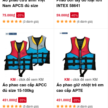
Nam APCS đủ size
INTEX 58641
75.000₫
59.000₫
-20%
-40%
(3 đánh giá)
(6 đánh giá)
KM :
click để xem KM
KM :
click để xem KM
Áo phao cao cấp APCC
Áo phao giữ nhiệt trẻ em
đủ size 15-100kg
cao cấp APTE
451.000₫
451.000₫
-20%
-20%
(5 đánh giá)
(4 đánh giá)