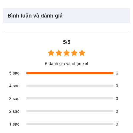
Bình luận và đánh giá
5/5
6 đánh giá và nhận xét
5 sao
6
4 sao
0
3 sao
0
2 sao
0
1 sao
0
Phao bơi tay INTEX 58641 là loại phao tay lớn nhất dành cho bé 6-
12 tuổi và người lớn cũng có thể dùng được