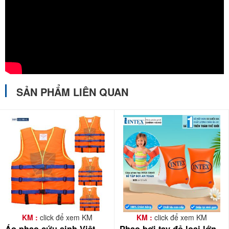
SẢN PHẨM LIÊN QUAN
KM :
click để xem KM
KM :
click để xem KM
Áo phao cứu sinh Việt
Phao bơi tay đỏ loại lớn