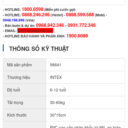
1800.6598
-
HOTLINE:
(Miễn phí cước gọi)
0868.246.246
0898.599.588
- HOTLINE:
(Viettel)
-
(Mobi) -
0948.196.996
(vina)
0968.942.346 -
0931.772.346
- Bán buôn & dự án:
- EMAIL:
vulinhrose@gmail.com
1900.6089
-
HOTLINE BẢO HÀNH VÀ PHẢN ÁNH:
THÔNG SỐ KỸ THUẬT
Mã sản phẩm
58641
Thương hiệu
INTEX
Độ tuổi
6-12 tuổi
Tải trọng
30-60kg
Kích thước
30*15cm
PVC cao cấp nhập khẩu từ Mỹ, an toàn